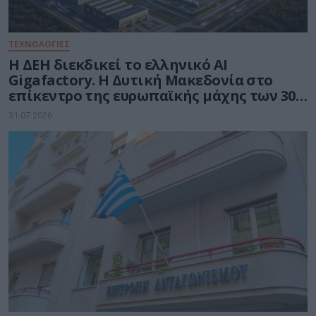
ΤΕΧΝΟΛΟΓΙΕΣ
Η ΔΕΗ διεκδικεί το ελληνικό AI
Gigafactory. Η Δυτική Μακεδονία στο
επίκεντρο της ευρωπαϊκής μάχης των 30
δισ. ευρώ για την Τεχνητή Νοημοσύνη
31.07.2026