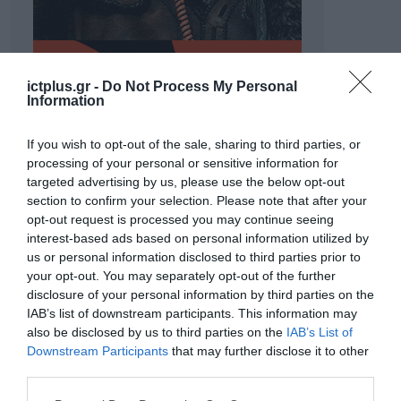
ictplus.gr -
Do Not Process My Personal
Information
If you wish to opt-out of the sale, sharing to third parties, or
processing of your personal or sensitive information for
targeted advertising by us, please use the below opt-out
section to confirm your selection. Please note that after your
opt-out request is processed you may continue seeing
interest-based ads based on personal information utilized by
ΡΟΗ ΕΙΔΗΣΕΩΝ
us or personal information disclosed to third parties prior to
your opt-out. You may separately opt-out of the further
Το χρηματοδοτούμενο
disclosure of your personal information by third parties on the
από την ΕΕ έργο “The
IAB’s list of downstream participants. This information may
Gaming Police”
also be disclosed by us to third parties on the
IAB’s List of
ενισχύει την ασφάλεια
31.07.2026
Downstream Participants
that may further disclose it to other
των παιδιών στο
third parties.
διαδίκτυο
ΑΑΔΕ: Διευκρινίσεις
Please note that this website/app uses one or more Google