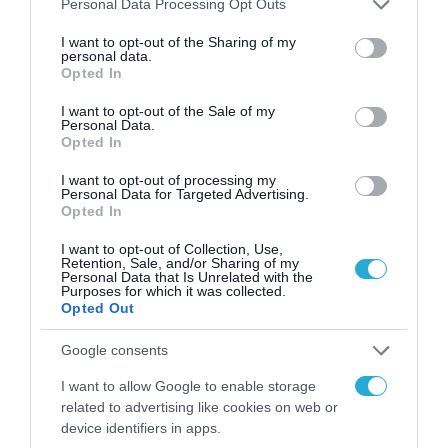
Personal Data Processing Opt Outs
για τα πρόστιμα σε
services and may gather and store information including but
παραβάσεις που
not limited to your visit or usage behaviour. You may click to
I want to opt-out of the Sharing of my
αφορούν τους ΦΗΜ
31.07.2026
personal data.
grant or deny consent to Google and its third-party tags to
Opted In
use your data for below specified purposes in below Google
Σ. Καλαφάτης: «Η
consent section.
I want to opt-out of the Sale of my
Τεχνητή Νοημοσύνη
Personal Data.
δεν είναι απλώς μια
Opted In
νέα τεχνολογία, είναι
31.07.2026
μια νέα βιομηχανική
I want to opt-out of processing my
Personal Data for Targeted Advertising.
επανάσταση»
Opted In
Νέος οδηγός του ΕΚΤ
για τη χρηματοδότηση
I want to opt-out of Collection, Use,
των ελληνικών
Retention, Sale, and/or Sharing of my
επιχειρήσεων στον
Personal Data that Is Unrelated with the
31.07.2026
χώρο της άμυνας
Purposes for which it was collected.
Opted Out
Η πιο ταξιδιάρικη
βαλίτσα του φετινού
Google consents
καλοκαιριού έχει την
υπογραφή της Xiaomi
I want to allow Google to enable storage
31.07.2026
related to advertising like cookies on web or
device identifiers in apps.
ΟΛΗ Η ΡΟΗ ΕΙΔΗΣΕΩΝ