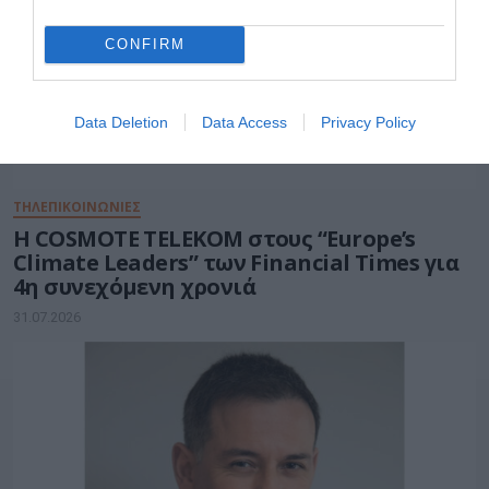
CONFIRM
Data Deletion
Data Access
Privacy Policy
ΤΗΛΕΠΙΚΟΙΝΩΝΙΕΣ
Η COSMOTE TELEKOM στους “Europe’s
Climate Leaders” των Financial Times για
4η συνεχόμενη χρονιά
31.07.2026