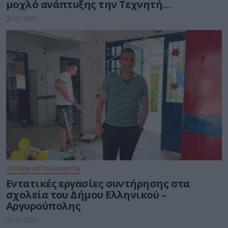
μοχλό ανάπτυξης την Τεχνητή
Νοημοσύνη
30.07.2026
ΤΟΠΙΚΗ ΑΥΤΟΔΙΟΙΚΗΣΗ
Εντατικές εργασίες συντήρησης στα
σχολεία του Δήμου Ελληνικού –
Αργυρούπολης
30.07.2026