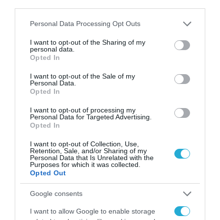
31.07.2026
third parties.
των παιδιών στο
διαδίκτυο
Please note that this website/app uses one or more Google
Personal Data Processing Opt Outs
ΑΑΔΕ: Διευκρινίσεις
services and may gather and store information including but
για τα πρόστιμα σε
not limited to your visit or usage behaviour. You may click to
I want to opt-out of the Sharing of my
παραβάσεις που
personal data.
grant or deny consent to Google and its third-party tags to
αφορούν τους ΦΗΜ
Opted In
31.07.2026
use your data for below specified purposes in below Google
consent section.
I want to opt-out of the Sale of my
Σ. Καλαφάτης: «Η
Personal Data.
Τεχνητή Νοημοσύνη
Opted In
δεν είναι απλώς μια
νέα τεχνολογία, είναι
I want to opt-out of processing my
31.07.2026
Personal Data for Targeted Advertising.
μια νέα βιομηχανική
Opted In
επανάσταση»
Νέος οδηγός του ΕΚΤ
I want to opt-out of Collection, Use,
για τη χρηματοδότηση
Retention, Sale, and/or Sharing of my
των ελληνικών
Personal Data that Is Unrelated with the
Purposes for which it was collected.
επιχειρήσεων στον
31.07.2026
Opted Out
χώρο της άμυνας
Η πιο ταξιδιάρικη
Google consents
βαλίτσα του φετινού
I want to allow Google to enable storage
καλοκαιριού έχει την