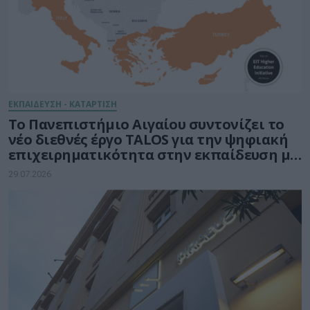
ΕΚΠΑΙΔΕΥΣΗ - ΚΑΤΑΡΤΙΣΗ
Το Πανεπιστήμιο Αιγαίου συντονίζει το
νέο διεθνές έργο TALOS για την ψηφιακή
επιχειρηματικότητα στην εκπαίδευση με
τη δύναμη της Τεχνητής Νοημοσύνης
29.07.2026