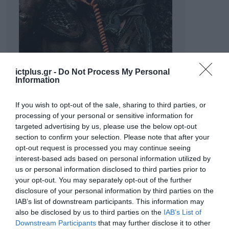
ictplus.gr -
Do Not Process My Personal
Information
If you wish to opt-out of the sale, sharing to third parties, or
processing of your personal or sensitive information for
targeted advertising by us, please use the below opt-out
section to confirm your selection. Please note that after your
opt-out request is processed you may continue seeing
interest-based ads based on personal information utilized by
us or personal information disclosed to third parties prior to
ΡΟΗ ΕΙΔΗΣΕΩΝ
your opt-out. You may separately opt-out of the further
disclosure of your personal information by third parties on the
Το χρηματοδοτούμενο
IAB’s list of downstream participants. This information may
από την ΕΕ έργο “The
also be disclosed by us to third parties on the
IAB’s List of
Gaming Police”
Downstream Participants
that may further disclose it to other
ενισχύει την ασφάλεια