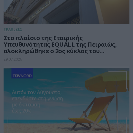
ΤΡΑΠΕΖΕΣ
Στο πλαίσιο της Εταιρικής
Υπευθυνότητας EQUALL της Πειραιώς,
ολοκληρώθηκε ο 2ος κύκλος του
προγράμματος GenAI Empowered
29.07.2026
Educators