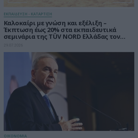
ΕΚΠΑΙΔΕΥΣΗ - ΚΑΤΑΡΤΙΣΗ
Καλοκαίρι με γνώση και εξέλιξη –
Έκπτωση έως 20% στα εκπαιδευτικά
σεμινάρια της TÜV NORD Ελλάδας τον
Αύγουστο
29.07.2026
ΟΙΚΟΝΟΜΙΑ