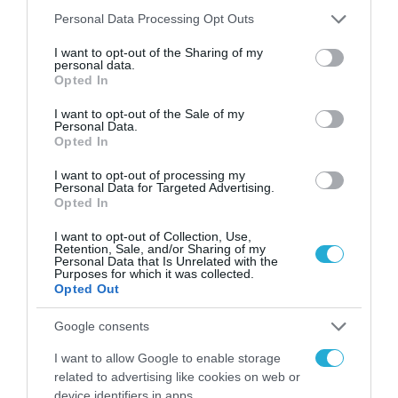
Please note that this website/app uses one or more Google
watts και διαθέτει TFT οθόνη σε
Personal Data Processing Opt Outs
services and may gather and store information including but
πραγματικό χρόνο και κλείδωμα ενεργής
not limited to your visit or usage behaviour. You may click to
I want to opt-out of the Sharing of my
personal data.
κατάστασης.
grant or deny consent to Google and its third-party tags to
Opted In
use your data for below specified purposes in below Google
consent section.
H Mi Vacuum Cleaner G10 θα κυκλοφορήσει
I want to opt-out of the Sale of my
Personal Data.
στην Ελλάδα στις 22 Μαρτίου.
Opted In
I want to opt-out of processing my
Πατήστε εδώ
για φωτογραφίες της σκούπας
Personal Data for Targeted Advertising.
Opted In
Mi Vacuum Cleaner G10
I want to opt-out of Collection, Use,
Retention, Sale, and/or Sharing of my
*η διανομή των προϊόντων Xiaomi
Personal Data that Is Unrelated with the
Purposes for which it was collected.
πραγματοποιείται μέσω της Info Quest
Opted Out
Technologies, επίσημος διανομέας της
Google consents
εταιρείας σε Ελλάδα και Κύπρο.
I want to allow Google to enable storage
**Ισχύουν όροι και προϋποθέσεις
related to advertising like cookies on web or
device identifiers in apps.