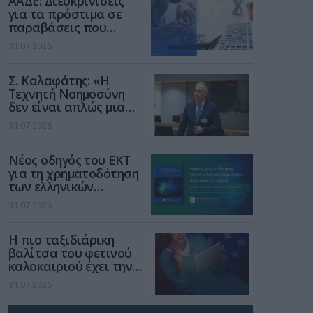
ΑΑΔΕ: Διευκρινίσεις
για τα πρόστιμα σε
παραβάσεις που
αφορούν τους ΦΗΜ
31.07.2026
Σ. Καλαφάτης: «Η
Τεχνητή Νοημοσύνη
δεν είναι απλώς μια
νέα τεχνολογία, είναι
31.07.2026
μια νέα βιομηχανική
επανάσταση»
Νέος οδηγός του ΕΚΤ
για τη χρηματοδότηση
των ελληνικών
επιχειρήσεων στον
31.07.2026
χώρο της άμυνας
Η πιο ταξιδιάρικη
βαλίτσα του φετινού
καλοκαιριού έχει την
υπογραφή της Xiaomi
31.07.2026