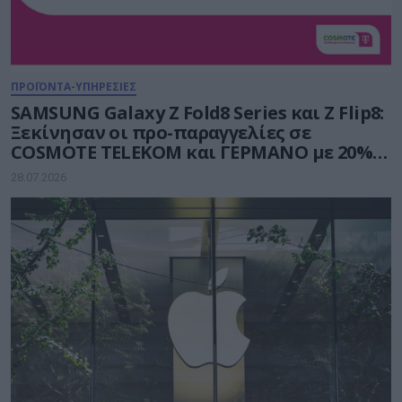
ΠΡΟΪΟΝΤΑ-ΥΠΗΡΕΣΙΕΣ
SAMSUNG Galaxy Z Fold8 Series και Ζ Flip8:
Ξεκίνησαν οι προ-παραγγελίες σε
COSMOTE TELEKOM και ΓΕΡΜΑΝΟ με 20%
payzy cashback
28.07.2026