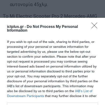
αυτονομία 45χλμ.
To Mi Electric Scooter Pro 2 Mercedes-AMG
Petronas F1 Team Edition αναμένεται στην
ictplus.gr -
Do Not Process My Personal
Ελλάδα τον Μάιο.
Information
Πατήστε εδώ
για φωτογραφίες του Scooter.
If you wish to opt-out of the sale, sharing to third parties, or
processing of your personal or sensitive information for
targeted advertising by us, please use the below opt-out
Τη σκούπα Mi Vacuum Cleaner G10, με
section to confirm your selection. Please note that after your
μπαταρία που αντικαθίσταται και έχει
opt-out request is processed you may continue seeing
interest-based ads based on personal information utilized by
διάρκεια έως και 65 λεπτά, βούρτσα
us or personal information disclosed to third parties prior to
υψηλών στροφών με έξυπνη ανάλυση
your opt-out. You may separately opt-out of the further
επιφάνειας, τεχνολογία 12-cyclone για
disclosure of your personal information by third parties on the
IAB’s list of downstream participants. This information may
99,97 φιλτράρισμα και αποσπώμενο κάδο
also be disclosed by us to third parties on the
IAB’s List of
με εξαρτήματα που πλένονται. Η σκούπα
Downstream Participants
that may further disclose it to other
third parties.
έχει επίσης ισχύ απορρόφησης 150 air