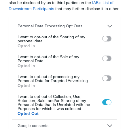
also be disclosed by us to third parties on the
IAB’s List of
Downstream Participants
that may further disclose it to other
ΡΟΗ ΕΙΔΗΣΕΩΝ
third parties.
Please note that this website/app uses one or more Google
Το χρηματοδοτούμενο
Personal Data Processing Opt Outs
από την ΕΕ έργο “The
services and may gather and store information including but
Gaming Police”
not limited to your visit or usage behaviour. You may click to
I want to opt-out of the Sharing of my
personal data.
ενισχύει την ασφάλεια
grant or deny consent to Google and its third-party tags to
31.07.2026
Opted In
των παιδιών στο
use your data for below specified purposes in below Google
διαδίκτυο
consent section.
I want to opt-out of the Sale of my
ΑΑΔΕ: Διευκρινίσεις
Personal Data.
για τα πρόστιμα σε
Opted In
παραβάσεις που
αφορούν τους ΦΗΜ
I want to opt-out of processing my
31.07.2026
Personal Data for Targeted Advertising.
Opted In
Σ. Καλαφάτης: «Η
Τεχνητή Νοημοσύνη
I want to opt-out of Collection, Use,
Retention, Sale, and/or Sharing of my
δεν είναι απλώς μια
Personal Data that Is Unrelated with the
νέα τεχνολογία, είναι
Purposes for which it was collected.
31.07.2026
μια νέα βιομηχανική
Opted Out
επανάσταση»
Νέος οδηγός του ΕΚΤ
Google consents