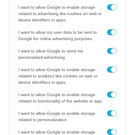
για τη χρηματοδότηση
των ελληνικών
I want to allow Google to enable storage
επιχειρήσεων στον
related to advertising like cookies on web or
31.07.2026
χώρο της άμυνας
device identifiers in apps.
Η πιο ταξιδιάρικη
I want to allow my user data to be sent to
βαλίτσα του φετινού
Google for online advertising purposes.
καλοκαιριού έχει την
υπογραφή της Xiaomi
31.07.2026
I want to allow Google to send me
personalized advertising.
ΟΛΗ Η ΡΟΗ ΕΙΔΗΣΕΩΝ
I want to allow Google to enable storage
related to analytics like cookies on web or
device identifiers in apps.
I want to allow Google to enable storage
related to functionality of the website or app.
I want to allow Google to enable storage
related to personalization.
I want to allow Google to enable storage