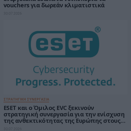
vouchers για δωρεάν κλιματιστικά
30.07.2026
ΣΤΡΑΤΗΓΙΚΗ ΣΥΝΕΡΓΑΣΙΑ
ESET και ο Όμιλος EVC ξεκινούν
στρατηγική συνεργασία για την ενίσχυση
της ανθεκτικότητας της Ευρώπης στους
τομείς κυβερνοασφάλειας και ενέργειας
30.07.2026