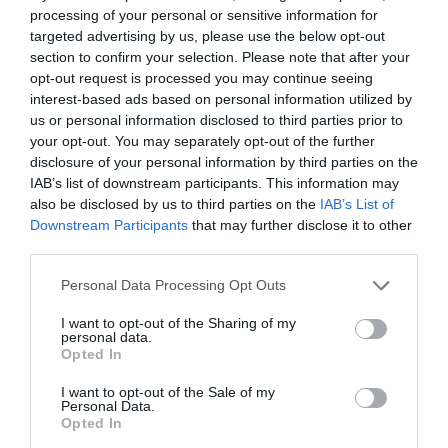
processing of your personal or sensitive information for
Οι εφαρμογές είναι διαθέσιμες στα Play store
targeted advertising by us, please use the below opt-out
section to confirm your selection. Please note that after your
και App store.
opt-out request is processed you may continue seeing
interest-based ads based on personal information utilized by
TAGS:
us or personal information disclosed to third parties prior to
JOBMATCH
ΔΥΠΑ
ΥΠΟΥΡΓΕΙΟ ΕΡΓΑΣΙΑΣ ΚΑΙ
your opt-out. You may separately opt-out of the further
2.0
ΚΟΙΝΩΝΙΚΗΣ ΑΣΦΑΛΙΣΗΣ
disclosure of your personal information by third parties on the
IAB’s list of downstream participants. This information may
also be disclosed by us to third parties on the
IAB’s List of
Downstream Participants
that may further disclose it to other
third parties.
Please note that this website/app uses one or more Google
Personal Data Processing Opt Outs
services and may gather and store information including but
not limited to your visit or usage behaviour. You may click to
I want to opt-out of the Sharing of my
personal data.
grant or deny consent to Google and its third-party tags to
Opted In
use your data for below specified purposes in below Google
consent section.
I want to opt-out of the Sale of my
Personal Data.
Opted In