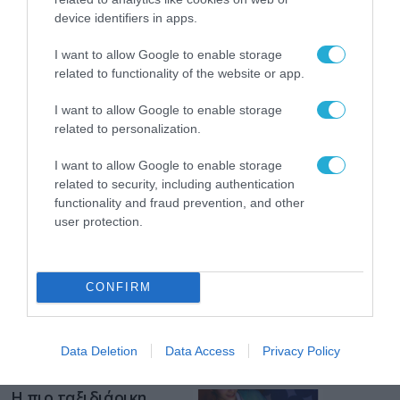
από την ΕΕ έργο “The
device identifiers in apps.
Gaming Police”
ενισχύει την ασφάλεια
31.07.2026
I want to allow Google to enable storage
των παιδιών στο
διαδίκτυο
related to functionality of the website or app.
ΑΑΔΕ: Διευκρινίσεις
για τα πρόστιμα σε
I want to allow Google to enable storage
παραβάσεις που
related to personalization.
αφορούν τους ΦΗΜ
31.07.2026
I want to allow Google to enable storage
related to security, including authentication
Σ. Καλαφάτης: «Η
functionality and fraud prevention, and other
Τεχνητή Νοημοσύνη
user protection.
δεν είναι απλώς μια
νέα τεχνολογία, είναι
31.07.2026
μια νέα βιομηχανική
επανάσταση»
CONFIRM
Νέος οδηγός του ΕΚΤ
για τη χρηματοδότηση
των ελληνικών
επιχειρήσεων στον
Data Deletion
Data Access
Privacy Policy
31.07.2026
χώρο της άμυνας
Η πιο ταξιδιάρικη