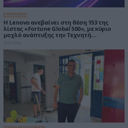
ΕΠΙΧΕΙΡΗΣΕΙΣ
Η Lenovo ανεβαίνει στη θέση 153 της
λίστας «Fortune Global 500», με κύριο
μοχλό ανάπτυξης την Τεχνητή
Νοημοσύνη
30.07.2026
ΤΟΠΙΚΗ ΑΥΤΟΔΙΟΙΚΗΣΗ