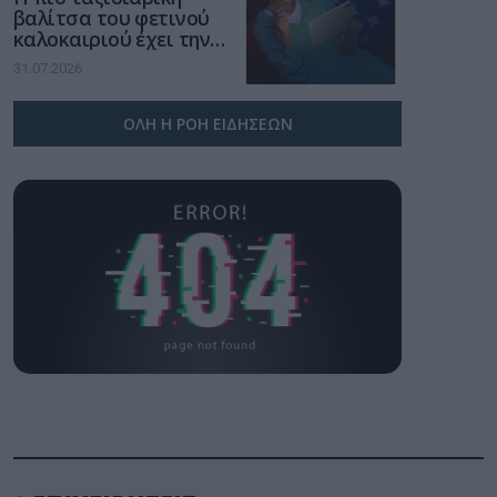
βαλίτσα του φετινού
καλοκαιριού έχει την
υπογραφή της Xiaomi
31.07.2026
ΟΛΗ Η ΡΟΗ ΕΙΔΗΣΕΩΝ