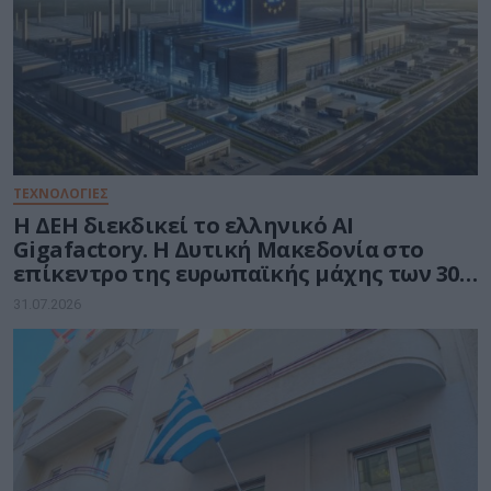
ΤΕΧΝΟΛΟΓΙΕΣ
Η ΔΕΗ διεκδικεί το ελληνικό AI
Gigafactory. Η Δυτική Μακεδονία στο
επίκεντρο της ευρωπαϊκής μάχης των 30
δισ. ευρώ για την Τεχνητή Νοημοσύνη
31.07.2026