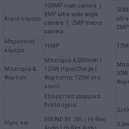
108MP main camera 丨
50M
8MP ultra-wide angle
Κύρια κάμερα
ultr
camera 丨 2MP macro
2MP 
camera
Μπροστινή
16MP
13M
κάμερα
Μπαταρία 4,500mAh丨
Μπα
Μπαταρία &
120W HyperCharge |
33W 
Φόρτιση
Φορτιστής 120W στο
Φορτ
κουτί
Εξαιρετικά γραμμικά
διπλά ηχεία
Διπλ
SOUND BY JBL | Hi-Res
Ήχος και
3.5m
Audio | Hi-Res Audio