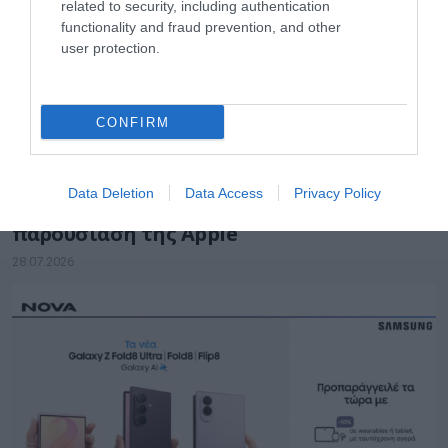
related to security, including authentication
functionality and fraud prevention, and other
user protection.
CONFIRM
ΚΙΝΗΤΑ ΤΗΛΕΦΩΝΑ & TABLETS
iPhone 18 Pro: H 9η Σεπτεμβρίου
Data Deletion
Data Access
Privacy Policy
πιθανότερη ημερομηνία για τη μεγάλη
παρουσίαση της Apple
28.07.2026