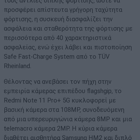
τους αντλίες διπλής φόρτισης, ώστε να
προσφέρει απίστευτα γρήγορη ταχύτητα
φόρτισης, η συσκευή διασφαλίζει την
ασφάλεια και σταθερότητα της φόρτισης με
περισσότερα από 40 χαρακτηριστικά
ασφαλείας, ενώ έχει λάβει και πιστοποίηση
Safe Fast-Charge System από το TÜV
Rheinland.
Θέλοντας να ανεβάσει τον πήχη στην
εμπειρία κάμερας επιπέδου flagshgip, τo
Redmi Note 11 Pro+ 5G κυκλοφορεί με
βασική κάμερα στα 108MP, συνοδευόμενη
από μια υπερευρυγώνια κάμερα 8MP και μια
telemacro κάμερα 2MP. Η κύρια κάμερα
διαθέτει αισθητήρα Samsung HM2 και διπλό