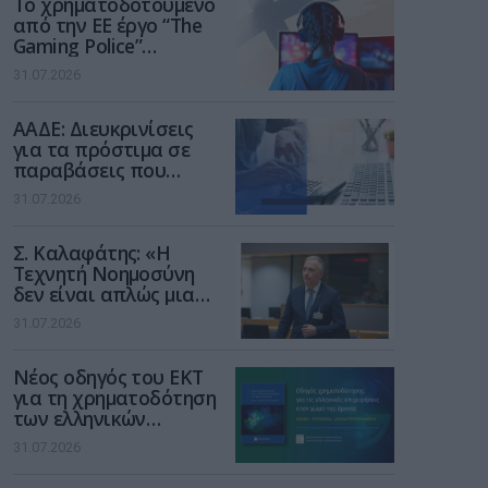
Το χρηματοδοτούμενο
από την ΕΕ έργο “The
Gaming Police”
ενισχύει την ασφάλεια
31.07.2026
των παιδιών στο
διαδίκτυο
ΑΑΔΕ: Διευκρινίσεις
για τα πρόστιμα σε
παραβάσεις που
αφορούν τους ΦΗΜ
31.07.2026
Σ. Καλαφάτης: «Η
Τεχνητή Νοημοσύνη
δεν είναι απλώς μια
νέα τεχνολογία, είναι
31.07.2026
μια νέα βιομηχανική
επανάσταση»
Νέος οδηγός του ΕΚΤ
για τη χρηματοδότηση
των ελληνικών
επιχειρήσεων στον
31.07.2026
χώρο της άμυνας