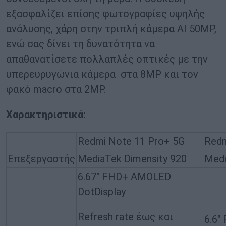
εξασφαλίζει επίσης φωτογραφίες υψηλής
ανάλυσης, χάρη στην τριπλή κάμερα AI 50MP,
ενώ σας δίνει τη δυνατότητα να
απαθανατίσετε πολλαπλές οπτικές με την
υπερευρυγώνια κάμερα στα 8MP και τον
φακό macro στα 2MP.
Χαρακτηριστικά:
Redmi Note 11 Pro+ 5G
Redm
Επεξεργαστής
MediaTek Dimensity 920
Medi
6.67″ FHD+ AMOLED
DotDisplay
Refresh rate έως και
6.6″