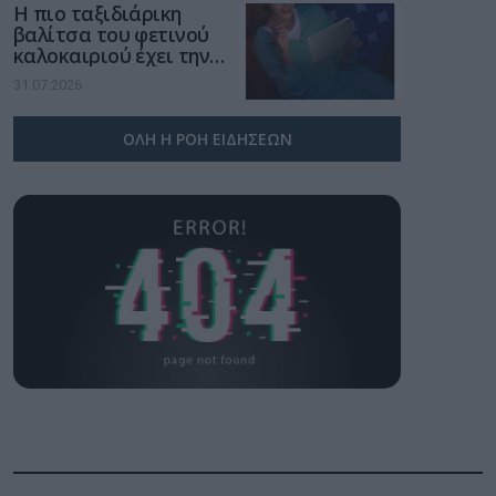
Η πιο ταξιδιάρικη
βαλίτσα του φετινού
καλοκαιριού έχει την
υπογραφή της Xiaomi
31.07.2026
ΟΛΗ Η ΡΟΗ ΕΙΔΗΣΕΩΝ