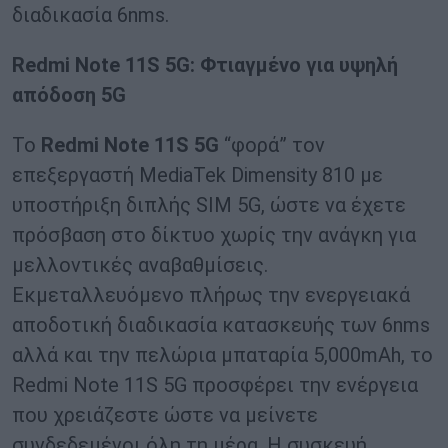
διαδικασία 6nms.
Redmi
Note
11
S
5
G
: Φτιαγμένο για υψηλή
απόδοση 5
G
Το
Redmi
Note
11
S
5
G
“φορά” τον
επεξεργαστή MediaTek Dimensity 810 με
υποστήριξη διπλής SIM 5G, ώστε να έχετε
πρόσβαση στο δίκτυο χωρίς την ανάγκη για
μελλοντικές αναβαθμίσεις.
Εκμεταλλευόμενο πλήρως την ενεργειακά
αποδοτική διαδικασία κατασκευής των 6nms
αλλά και την πελώρια μπαταρία 5,000mAh, το
Redmi Note 11S 5G προσφέρει την ενέργεια
που χρειάζεστε ώστε να μείνετε
συνδεδεμένοι όλη τη μέρα. Η συσκευή