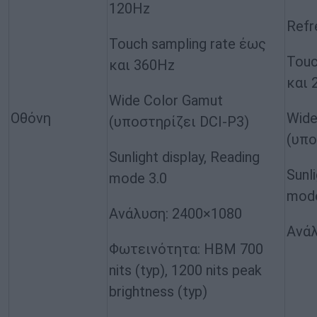
120Hz
Refr
Touch sampling rate έως
Touc
και 360Hz
και 
Wide Color Gamut
Οθόνη
Wide
(υποστηρίζει DCI-P3)
(υπο
Sunlight display, Reading
Sunli
mode 3.0
mode
Ανάλυση: 2400×1080
Ανάλ
Φωτεινότητα: HBM 700
nits (typ), 1200 nits peak
brightness (typ)