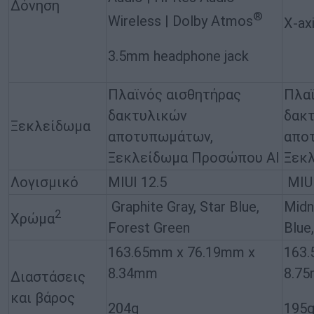
Δόνηση
®
Wireless | Dolby Atmos
X-ax
3.5mm headphone jack
Πλαϊνός αισθητήρας
Πλαϊ
δακτυλικών
δακ
Ξεκλείδωμα
αποτυπωμάτων,
απο
Ξεκλείδωμα Προσώπου AI
Ξεκ
Λογισμικό
MIUI 12.5
MIUI
Graphite Gray, Star Blue,
Midn
2
Χρώμα
Forest Green
Blue,
163.65mm x 76.19mm x
163.
8.34mm
8.7
Διαστάσεις
και βάρος
204g
195