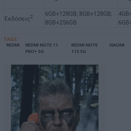
6GB+128GB; 8GB+128GB;
4GB
2
Εκδόσεις
8GB+256GB
6GB
TAGS:
REDMI
REDMI NOTE 11
REDMI NOTE
XIAOMI
PRO+ 5G
11S 5G