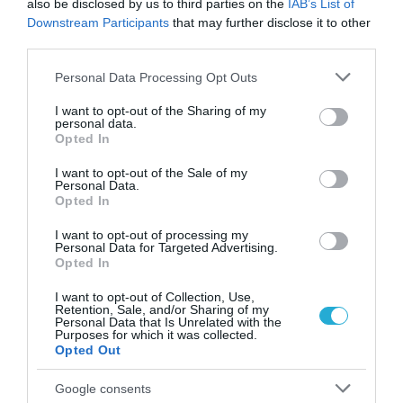
also be disclosed by us to third parties on the
IAB’s List of
Downstream Participants
that may further disclose it to other
third parties.
Please note that this website/app uses one or more Google
Personal Data Processing Opt Outs
services and may gather and store information including but
not limited to your visit or usage behaviour. You may click to
I want to opt-out of the Sharing of my
personal data.
grant or deny consent to Google and its third-party tags to
Opted In
use your data for below specified purposes in below Google
consent section.
I want to opt-out of the Sale of my
Personal Data.
Opted In
I want to opt-out of processing my
ΠΡΟΪΟΝΤΑ-ΥΠΗΡΕΣΙΕΣ
Personal Data for Targeted Advertising.
Telephoto Master & Leica Live Moment: το
Opted In
εμβληματικό Xiaomi 17Τ Pro κάνει τα
I want to opt-out of Collection, Use,
καλοκαιρινά stories μας να ζωντανεύουν
Retention, Sale, and/or Sharing of my
Personal Data that Is Unrelated with the
29.07.2026
Purposes for which it was collected.
Opted Out
Google consents