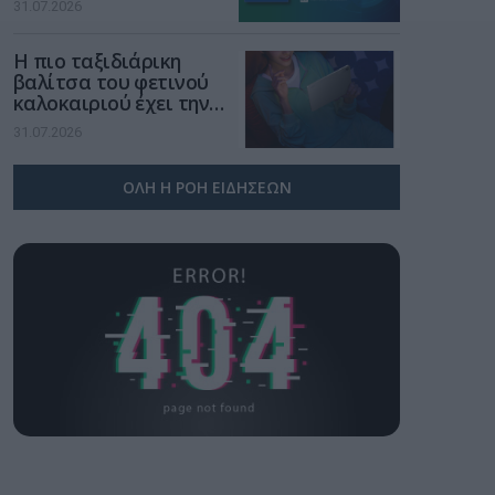
31.07.2026
χώρο της άμυνας
Η πιο ταξιδιάρικη
βαλίτσα του φετινού
καλοκαιριού έχει την
υπογραφή της Xiaomi
31.07.2026
ΟΛΗ Η ΡΟΗ ΕΙΔΗΣΕΩΝ