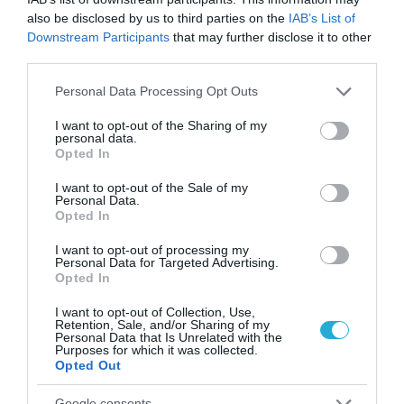
και να προσαρμοστούν προκειμένου να
also be disclosed by us to third parties on the
IAB’s List of
λειτουργήσουν σε αυτή τη νέα εποχή. Οι
Downstream Participants
that may further disclose it to other
third parties.
εξελίξεις είναι συνεχείς και κανένας
Please note that this website/app uses one or more Google
οργανισμός δεν έχει ανοσία στις
Personal Data Processing Opt Outs
services and may gather and store information including but
επερχόμενες αλλαγές, καταλήγει η
not limited to your visit or usage behaviour. You may click to
I want to opt-out of the Sharing of my
personal data.
Manpower.
grant or deny consent to Google and its third-party tags to
Opted In
use your data for below specified purposes in below Google
consent section.
I want to opt-out of the Sale of my
TAGS:
MANPOWER
MANPOWERGROUP.
Personal Data.
Opted In
I want to opt-out of processing my
Personal Data for Targeted Advertising.
Opted In
I want to opt-out of Collection, Use,
Retention, Sale, and/or Sharing of my
Personal Data that Is Unrelated with the
Purposes for which it was collected.
Opted Out
Google consents