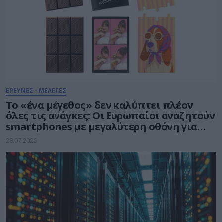
ΕΡΕΥΝΕΣ - ΜΕΛΕΤΕΣ
Το «ένα μέγεθος» δεν καλύπτει πλέον
όλες τις ανάγκες: Οι Ευρωπαίοι αναζητούν
smartphones με μεγαλύτερη οθόνη για
την ολοκλήρωση πολύπλοκων εργασιών
28.07.2026