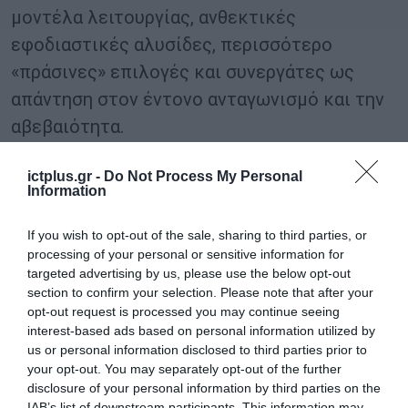
μοντέλα λειτουργίας, ανθεκτικές
εφοδιαστικές αλυσίδες, περισσότερο
«πράσινες» επιλογές και συνεργάτες ως
απάντηση στον έντονο ανταγωνισμό και την
αβεβαιότητα.
Παρόλο που οι τάσεις δεν είναι καινούριες,
ictplus.gr -
Do Not Process My Personal
Information
είναι περισσότερο από ποτέ αναγκαίες,
καθώς μεταβαίνουμε στην επόμενη φάση της
If you wish to opt-out of the sale, sharing to third parties, or
επανεκκίνησης και κανονικότητας. Αυτές οι
processing of your personal or sensitive information for
targeted advertising by us, please use the below opt-out
20 τάσεις και η σημασία τους για το μέλλον
section to confirm your selection. Please note that after your
της εργασίας και των ανθρώπων,
opt-out request is processed you may continue seeing
interest-based ads based on personal information utilized by
αντιπροσωπεύουν το σημείο καμπής όσον
us or personal information disclosed to third parties prior to
αφορά τον τρόπο με τον οποίο οι οργανισμοί
your opt-out. You may separately opt-out of the further
σε όλο τον κόσμο θα πρέπει να εξελιχθούν
disclosure of your personal information by third parties on the
IAB’s list of downstream participants. This information may