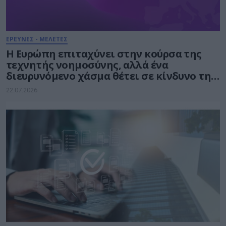
ΕΡΕΥΝΕΣ - ΜΕΛΕΤΕΣ
Η Ευρώπη επιταχύνει στην κούρσα της
τεχνητής νοημοσύνης, αλλά ένα
διευρυνόμενο χάσμα θέτει σε κίνδυνο την
πρόοδό της
22.07.2026