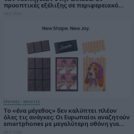
προοπτικές εξέλιξης σε περιφερειακό
ναυπηγοεπισκευαστικό κόμβο
28.07.2026
ΕΡΕΥΝΕΣ - ΜΕΛΕΤΕΣ
Το «ένα μέγεθος» δεν καλύπτει πλέον
όλες τις ανάγκες: Οι Ευρωπαίοι αναζητούν
smartphones με μεγαλύτερη οθόνη για
την ολοκλήρωση πολύπλοκων εργασιών
28.07.2026