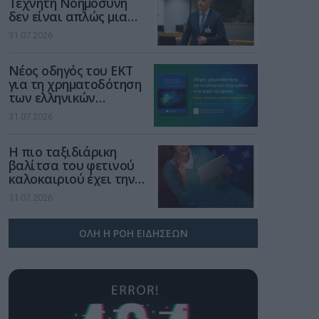
Τεχνητή Νοημοσύνη
δεν είναι απλώς μια
νέα τεχνολογία, είναι
31.07.2026
μια νέα βιομηχανική
επανάσταση»
Νέος οδηγός του ΕΚΤ
για τη χρηματοδότηση
των ελληνικών
επιχειρήσεων στον
31.07.2026
χώρο της άμυνας
Η πιο ταξιδιάρικη
βαλίτσα του φετινού
καλοκαιριού έχει την
υπογραφή της Xiaomi
31.07.2026
ΟΛΗ Η ΡΟΗ ΕΙΔΗΣΕΩΝ