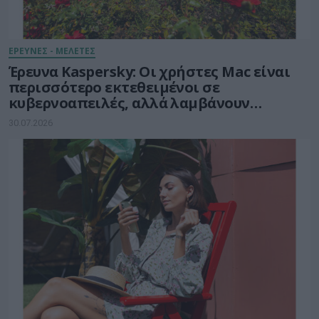
ΕΡΕΥΝΕΣ - ΜΕΛΕΤΕΣ
Έρευνα Kaspersky: Οι χρήστες Mac είναι
περισσότερο εκτεθειμένοι σε
κυβερνοαπειλές, αλλά λαμβάνουν
λιγότερα μέτρα προστασίας
30.07.2026