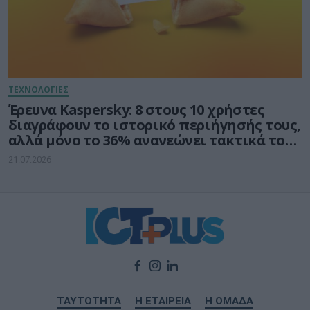
ΤΕΧΝΟΛΟΓΙΕΣ
Έρευνα Kaspersky: 8 στους 10 χρήστες
διαγράφουν το ιστορικό περιήγησής τους,
αλλά μόνο το 36% ανανεώνει τακτικά τους
κωδικούς πρόσβασης
21.07.2026
ΤΑΥΤΟΤΗΤΑ
Η ΕΤΑΙΡΕΙΑ
Η ΟΜΑΔΑ