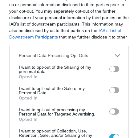
κανείς δεν θα αγοράσει κάτι που δεν είναι
us or personal information disclosed to third parties prior to
your opt-out. You may separately opt-out of the further
πιστοποιημένο» σημείωσε, αναφέροντας τα
disclosure of your personal information by third parties on the
παραδείγματα του Ηνωμένου Βασιλείου, της
IAB’s list of downstream participants. This information may
Γερμανίας και των ΗΠΑ, που με αφορμή την
also be disclosed by us to third parties on the
IAB’s List of
Downstream Participants
that may further disclose it to other
πανδημία προχώρησαν ταχύτατα στις
third parties.
απαιτούμενες ρυθμίσεις και αλλαγές.
Please note that this website/app uses one or more Google
Personal Data Processing Opt Outs
services and may gather and store information including but
Ο ψηφιακός μετασχηματισμός δεν αφορά
not limited to your visit or usage behaviour. You may click to
I want to opt-out of the Sharing of my
personal data.
πρωτίστως την τεχνολογία
grant or deny consent to Google and its third-party tags to
Opted In
use your data for below specified purposes in below Google
Την εκτίμηση ότι ο ψηφιακός
consent section.
I want to opt-out of the Sale of my
μετασχηματισμός δεν σχετίζεται πρωτίστως
Personal Data.
Opted In
με την τεχνολογία, αλλά με το ανθρώπινο
I want to opt-out of processing my
δυναμικό και την ικανότητα του ανθρώπινου
Personal Data for Targeted Advertising.
Opted In
δυναμικού να καινοτομεί και να δημιουργεί
διατύπωσε ο Δημήτρης Πανόπουλος από το
I want to opt-out of Collection, Use,
Retention, Sale, and/or Sharing of my