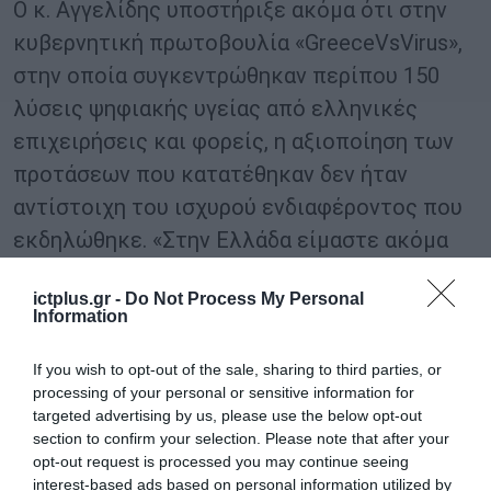
Ο κ. Αγγελίδης υποστήριξε ακόμα ότι στην
κυβερνητική πρωτοβουλία «GreeceVsVirus»,
στην οποία συγκεντρώθηκαν περίπου 150
λύσεις ψηφιακής υγείας από ελληνικές
επιχειρήσεις και φορείς, η αξιοποίηση των
προτάσεων που κατατέθηκαν δεν ήταν
αντίστοιχη του ισχυρού ενδιαφέροντος που
εκδηλώθηκε. «Στην Ελλάδα είμαστε ακόμα
αρκετά πίσω, όχι σε επίπεδο τεχνολογίας ή
ictplus.gr -
Do Not Process My Personal
εργατικού δυναμικού, αλλά σε επίπεδο
Information
οργάνωσης, ταχύτητας υιοθέτησης της
τεχνολογίας και νομικού πλαισίου.
If you wish to opt-out of the sale, sharing to third parties, or
processing of your personal or sensitive information for
Χρειαζόμαστε επειγόντως ένα ρυθμιστικό
targeted advertising by us, please use the below opt-out
πλαίσιο, αλλά και πιστοποιήσεις για τις
section to confirm your selection. Please note that after your
opt-out request is processed you may continue seeing
ελληνικές υπηρεσίες τηλεϊατρικής, γιατί
interest-based ads based on personal information utilized by