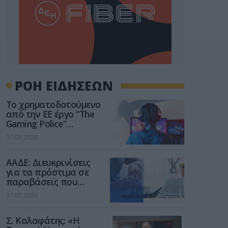
ΡΟΗ ΕΙΔΗΣΕΩΝ
Το χρηματοδοτούμενο
από την ΕΕ έργο “The
Gaming Police”
ενισχύει την ασφάλεια
31.07.2026
των παιδιών στο
διαδίκτυο
ΑΑΔΕ: Διευκρινίσεις
για τα πρόστιμα σε
παραβάσεις που
αφορούν τους ΦΗΜ
31.07.2026
Σ. Καλαφάτης: «Η