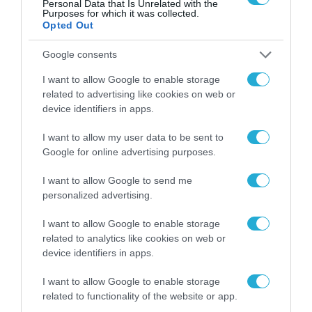
Υπουργείο Εργασίας και Κοινωνικών
Personal Data that Is Unrelated with the
Purposes for which it was collected.
Υποθέσεων (Μηχανισμός Διάγνωσης
Opted Out
Αναγκών Αγοράς Εργασίας), επιχειρησιακός
Google consents
συντονιστής του REBRAIN GREECE. Ο
I want to allow Google to enable storage
κ.Πανόπουλος υπενθύμισε τον τρόπο με τον
related to advertising like cookies on web or
οποίο λειτουργεί ο Μηχανισμός Διάγνωσης
device identifiers in apps.
Αναγκών Αγοράς Εργασίας, ενώ
I want to allow my user data to be sent to
γνωστοποίησε ότι χθες ανακοίνωσε την
Google for online advertising purposes.
ετήσια αναφορά του για το 2020, η οποία
I want to allow Google to send me
είναι προσβάσιμη σε κάθε επιχείρηση,
personalized advertising.
οργανισμό και πολίτη.
I want to allow Google to enable storage
related to analytics like cookies on web or
TAGS:
device identifiers in apps.
GREECEVSVIRUS
VIDAVO
ΤΗΛΕΪΑΤΡΙΚΗ
ΤΗΛΕΡΓΑΣΙΑ
I want to allow Google to enable storage
related to functionality of the website or app.