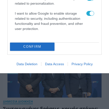
related to personalization.
ΨΗΦΙΑΚΗ ΣΤΡΑΤΗΓΙΚΗ
Το Υπουργείο Ψηφιακής Διακυβέρνησης
I want to allow Google to enable storage
και Τεχνητής Νοημοσύνης παρουσιάζει
related to security, including authentication
για πρώτη φορά τους βασικούς άξονες του
functionality and fraud prevention, and other
νέου Εθνικού Διαστημικού Προγράμματος
user protection.
31.07.2026
CONFIRM
Data Deletion
Data Access
Privacy Policy
ΔΗΜΟΣΙΑ ΔΙΟΙΚΗΣΗ
Συντονισμένες δράσεις, κοινός στόχος: