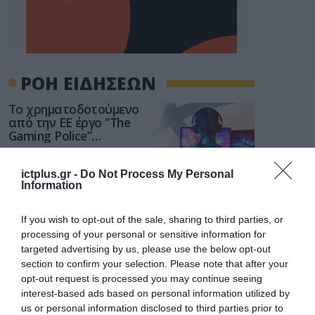
ΡΟΗ ΕΙΔΗΣΕΩΝ
Το χρηματοδοτούμενο
από την ΕΕ έργο “The
Gaming Police”
ενισχύει την ασφάλεια
31.07.2026
των παιδιών στο
διαδίκτυο
ictplus.gr -
Do Not Process My Personal
Information
ΑΑΔΕ: Διευκρινίσεις
για τα πρόστιμα σε
παραβάσεις που
If you wish to opt-out of the sale, sharing to third parties, or
αφορούν τους ΦΗΜ
processing of your personal or sensitive information for
31.07.2026
targeted advertising by us, please use the below opt-out
section to confirm your selection. Please note that after your
Σ. Καλαφάτης: «Η
opt-out request is processed you may continue seeing
Τεχνητή Νοημοσύνη
interest-based ads based on personal information utilized by
δεν είναι απλώς μια
νέα τεχνολογία, είναι
us or personal information disclosed to third parties prior to
31.07.2026