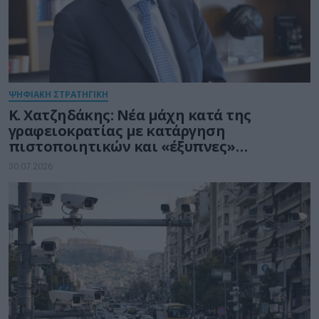
ΨΗΦΙΑΚΗ ΣΤΡΑΤΗΓΙΚΗ
Κ. Χατζηδάκης: Νέα μάχη κατά της
γραφειοκρατίας με κατάργηση
πιστοποιητικών και «έξυπνες»
διασταυρώσεις του Δημοσίου
30.07.2026