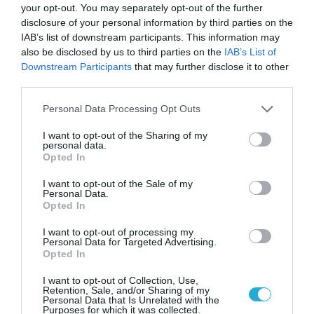
μια νέα βιομηχανική
your opt-out. You may separately opt-out of the further
επανάσταση»
disclosure of your personal information by third parties on the
Νέος οδηγός του ΕΚΤ
IAB’s list of downstream participants. This information may
για τη χρηματοδότηση
also be disclosed by us to third parties on the
IAB’s List of
των ελληνικών
Downstream Participants
that may further disclose it to other
επιχειρήσεων στον
31.07.2026
third parties.
χώρο της άμυνας
Please note that this website/app uses one or more Google
Personal Data Processing Opt Outs
Η πιο ταξιδιάρικη
services and may gather and store information including but
βαλίτσα του φετινού
not limited to your visit or usage behaviour. You may click to
I want to opt-out of the Sharing of my
καλοκαιριού έχει την
personal data.
grant or deny consent to Google and its third-party tags to
υπογραφή της Xiaomi
Opted In
31.07.2026
use your data for below specified purposes in below Google
consent section.
I want to opt-out of the Sale of my
Personal Data.
ΟΛΗ Η ΡΟΗ ΕΙΔΗΣΕΩΝ
Opted In
I want to opt-out of processing my
Personal Data for Targeted Advertising.
Opted In
I want to opt-out of Collection, Use,
Retention, Sale, and/or Sharing of my
Personal Data that Is Unrelated with the
Purposes for which it was collected.