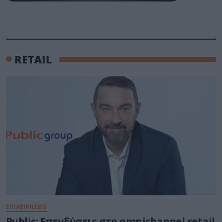
RETAIL
ΕΠΙΧΕΙΡΗΣΕΙΣ
Public: Επενδύσεις στo omnichannel retail