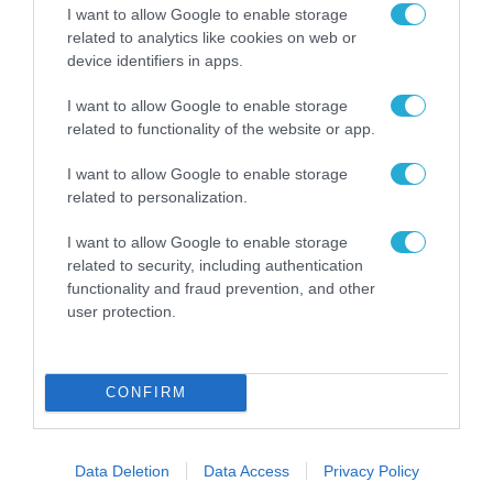
I want to allow Google to enable storage
related to analytics like cookies on web or
device identifiers in apps.
ΡΟΗ ΕΙΔΗΣΕΩΝ
I want to allow Google to enable storage
Το χρηματοδοτούμενο
related to functionality of the website or app.
από την ΕΕ έργο “The
Gaming Police”
ενισχύει την ασφάλεια
I want to allow Google to enable storage
31.07.2026
των παιδιών στο
related to personalization.
διαδίκτυο
ΑΑΔΕ: Διευκρινίσεις
I want to allow Google to enable storage
για τα πρόστιμα σε
related to security, including authentication
παραβάσεις που
functionality and fraud prevention, and other
αφορούν τους ΦΗΜ
31.07.2026
user protection.
Σ. Καλαφάτης: «Η
Τεχνητή Νοημοσύνη
CONFIRM
δεν είναι απλώς μια
νέα τεχνολογία, είναι
31.07.2026
μια νέα βιομηχανική
επανάσταση»
Data Deletion
Data Access
Privacy Policy
Νέος οδηγός του ΕΚΤ