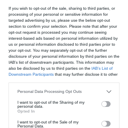
έχουν σχεδιαστεί με γνώμονα την
If you wish to opt-out of the sale, sharing to third parties, or
προσβασιμότητα σε άτομα με αναπηρία.
processing of your personal or sensitive information for
targeted advertising by us, please use the below opt-out
Επίσης, υιοθετούν μια νέα, paperless
section to confirm your selection. Please note that after your
νοοτροπία με ψηφιακές αποδείξεις που
opt-out request is processed you may continue seeing
interest-based ads based on personal information utilized by
μειώνουν την σπατάλη χαρτιού, ενώ σε όλα
us or personal information disclosed to third parties prior to
τα καταστήματα έχουν τοποθετηθεί ειδικοί
your opt-out. You may separately opt-out of the further
disclosure of your personal information by third parties on the
κάδοι ανακύκλωσης συσκευών.
IAB’s list of downstream participants. This information may
also be disclosed by us to third parties on the
IAB’s List of
TAGS:
Downstream Participants
that may further disclose it to other
COSMOTE
ΚΑΤΑΣΤΗΜΑ
ΚΑΤΑΣΤΗΜΑΤΑ
ΠΕΛΑΤΗΣ
third parties.
Please note that this website/app uses one or more Google
Personal Data Processing Opt Outs
services and may gather and store information including but
not limited to your visit or usage behaviour. You may click to
I want to opt-out of the Sharing of my
personal data.
grant or deny consent to Google and its third-party tags to
Opted In
use your data for below specified purposes in below Google
consent section.
I want to opt-out of the Sale of my
Personal Data.