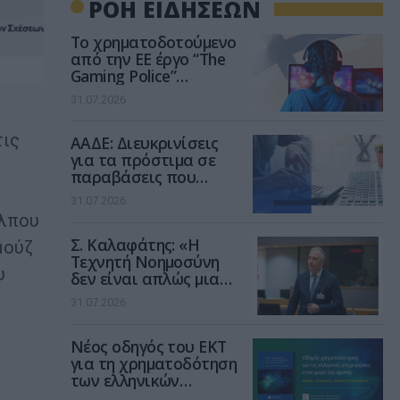
ΡΟΗ ΕΙΔΗΣΕΩΝ
Το χρηματοδοτούμενο
από την ΕΕ έργο “The
Gaming Police”
ενισχύει την ασφάλεια
31.07.2026
των παιδιών στο
διαδίκτυο
τις
ΑΑΔΕ: Διευκρινίσεις
για τα πρόστιμα σε
παραβάσεις που
αφορούν τους ΦΗΜ
31.07.2026
όλπου
Σ. Καλαφάτης: «Η
μούζ
Τεχνητή Νοημοσύνη
υ
δεν είναι απλώς μια
νέα τεχνολογία, είναι
31.07.2026
μια νέα βιομηχανική
επανάσταση»
Νέος οδηγός του ΕΚΤ
για τη χρηματοδότηση
των ελληνικών
επιχειρήσεων στον