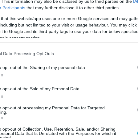
. This information may also be disclosed by us to third parties on the
IA
 η παγκόσμια οικονομία θα δεχθεί περιορισμένο
Participants
that may further disclose it to other third parties.
onomics, μια μέτρια διαταραχή στις ενεργειακέ
 that this website/app uses one or more Google services and may gath
ανάπτυξη κατά περίπου 0,1 ποσοστιαία μονάδα κ
including but not limited to your visit or usage behaviour. You may click 
ρωζώνη κατά περίπου 0,3-0,4 ποσοστιαίες μονά
 to Google and its third-party tags to use your data for below specifi
ogle consent section.
διεθνές εμπόριο θα είναι μικρές και κυρίως
l Data Processing Opt Outs
ών ροών:
Ένα πιο πιθανό σενάριο είναι η
o opt-out of the Sharing of my personal data.
ό των Στενών του Ορμούζ. Σε αυτή την περίπτ
In
ές θα αυξήσουν τα ασφάλιστρα μεταφοράς και θα
o opt-out of the Sale of my Personal Data.
αφορές. Οι τιμές πετρελαίου θα μπορούσαν να
In
διάρκεια του β’ τριμήνου πριν υποχωρήσουν στα
to opt-out of processing my Personal Data for Targeted
 διεθνές εμπόριο θα είναι πιο αισθητές.
ing.
In
αρό ενεργειακό σοκ:
Το πιο ακραίο σενάριο αφο
o opt-out of Collection, Use, Retention, Sale, and/or Sharing
ersonal Data that Is Unrelated with the Purposes for which it
ου θα επηρεάσει ουσιαστικά τη ναυσιπλοΐα στα
lected.