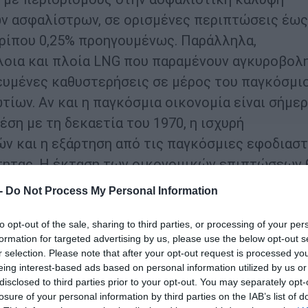
ων ασφαλίστρων, σε ορισμένες περιπτώσεις έως
ερίπου 0,25% προηγουμένως. Παράλληλα,
λοια και πλοία LNG που παραμένουν αγκυροβολ
ευμένες καθυστερήσεις σε μέρος του παγκόσμι
ων. Αν και η παγκόσμια οικονομία είναι σήμε
ση με τη δεκαετία του 1970, η ισχυρή
ν και η εξάρτηση από τις παγκόσμιες εφοδιαστ
τητας. Η έκταση των οικονομικών επιπτώσεων 
ουσης:
 -
Do Not Process My Personal Information
άστασης στη βάση των τριών κύριων σεναρίων π
to opt-out of the sale, sharing to third parties, or processing of your per
ση παραθέτει τις εκτιμώμενες επιπτώσεις:
formation for targeted advertising by us, please use the below opt-out s
r selection. Please note that after your opt-out request is processed y
eing interest-based ads based on personal information utilized by us or
 επιπτώσεις
: Σε περίπτωση που οι στρατιωτικέ
disclosed to third parties prior to your opt-out. You may separately opt-
 εβδομάδες, οι επιπτώσεις στις αγορές θα είναι
losure of your personal information by third parties on the IAB’s list of