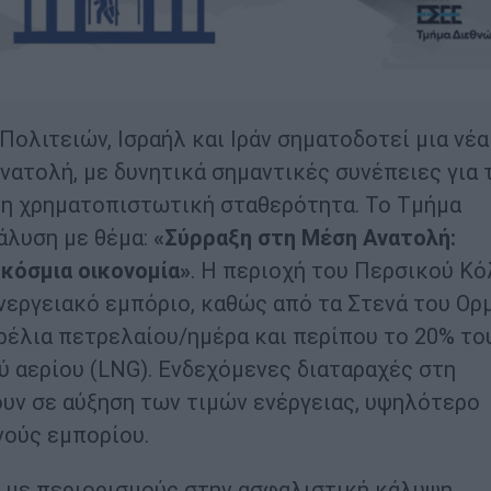
λιτειών, Ισραήλ και Ιράν σηματοδοτεί μια νέα
ατολή, με δυνητικά σημαντικές συνέπειες για 
 τη χρηματοπιστωτική σταθερότητα. Το Τμήμα
άλυση με θέμα:
«Σύρραξη στη Μέση Ανατολή:
γκόσμια οικονομία»
. Η περιοχή του Περσικού Κ
νεργειακό εμπόριο, καθώς από τα Στενά του Ορ
αρέλια πετρελαίου/ημέρα και περίπου το 20% το
 αερίου (LNG). Ενδεχόμενες διαταραχές στη
υν σε αύξηση των τιμών ενέργειας, υψηλότερο
νούς εμπορίου.
, με περιορισμούς στην ασφαλιστική κάλυψη