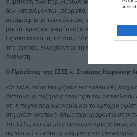
συμπίεση των περιθωρίων κέρδους και αυξημέ
authenti
δεν κατανέμονται ισόρροπα, καθώς οι μεγαλ
απορρόφησης του κόστους και πρόσβαση σε α
μικρότερες επιχειρήσεις είναι πιο εκτεθειμέ
Ως αποτέλεσμα, τέτοιου τύπου κρίσεις τείνο
της αγοράς, ενισχύοντας τη θέση των ισχυρό
Ανάλυση.
Ο Πρόεδρος της ΕΣΕΕ κ. Σταύρος Καφούνης
δ
«Οι τελευταίες εκτιμήσεις για πολεμικές επιχε
Ανατολή, οι αυξήσεις στην τιμή του πετρελαίου
ότι η παγκόσμια οικονομία και το εμπόριο υφίσ
στη Μέση Ανατολή, όπως περιγράφονται στην 
της ΕΣΕΕ, και όχι μίας σύντομης κρίσης όπως ε
σημαντικά το κόστος ενέργειας και μεταφορών,