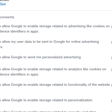
Out
ι τιμές πετρελαίου θα μπορούσαν να ξεπεράσουν
ικές αναταράξεις στις αγορές και επιβράδυνση 
consents
μαντική επιβράδυνση όλης της παγκόσμιας
o allow Google to enable storage related to advertising like cookies on
ανές αναταράξεις σε όλες τις χρηματοπιστωτικ
evice identifiers in apps.
o allow my user data to be sent to Google for online advertising
s.
ριο: ενεργειακό σοκ, πληθωρισμός και
to allow Google to send me personalized advertising.
 μπορούν να μεταφερθούν στο λιανικό εμπόριο
o allow Google to enable storage related to analytics like cookies on
evice identifiers in apps.
ς αύξησης του κόστους μεταφορών και των
ίδες. Η άνοδος των τιμών ενέργειας και ναύλων
o allow Google to enable storage related to functionality of the website
ντας το κόστος παραγωγής, μεταφοράς και διάθ
αθέσιμο εισόδημα των νοικοκυριών και τη ζήτησ
o allow Google to enable storage related to personalization.
οι επιχειρήσεις λιανικού εμπορίου αντιμετωπίζ
o allow Google to enable storage related to security, including