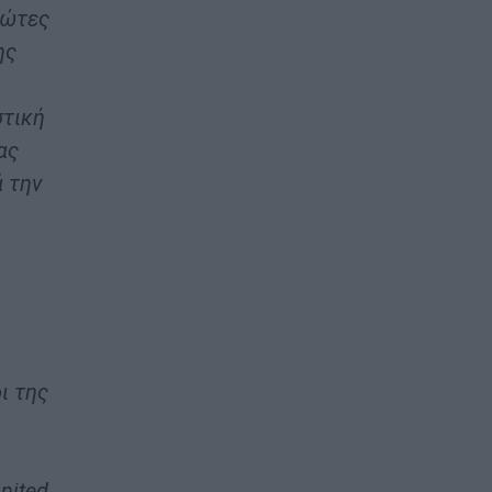
ρώτες
ης
στική
ας
ά την
ι της
nited,