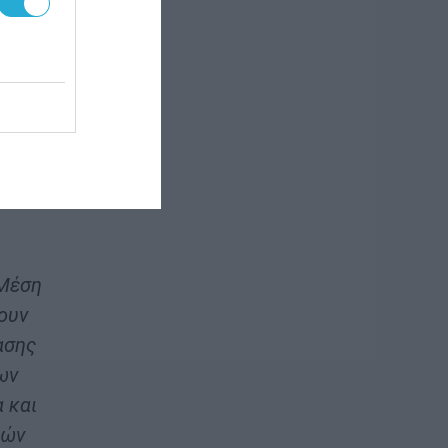
τές
ητα
ης.
ης
ν
 Μέση
ουν
ασης
ων
 και
κών