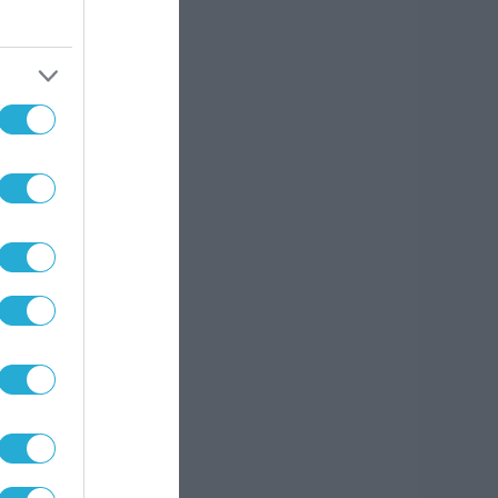
 τα
της
ές
εσης
η για
ουν