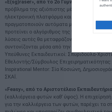
«E(sg)raser», από το 2ο Γυμνάσιο Αγίων Ανα
authenti
πρόβλημα της αξιόπιστης μέτρησης δεικτών E
ηλεκτρονική πλατφόρμα και μια εφαρμογή. Μ
πραγματοποιούν αυτόματα μια διάγνωση αναγ
προτείνει ο αλγόριθμος της πλατφόρμας (μέσ
λύσεις αυτές θα μεταφράζονται κυρίως σε δρ
συντονίζονται μέσα από την εφαρμογή.
Υπεύθυνες Εκπαιδευτικοί: Σπυριδούλα-Χριστ
Εθελοντής/Σύμβουλος Επιχειρηματικότητας:
Inspirational Mentor: Σία Κοσιώνη, Δημοσιογ
ΣΚΑΪ.
«Feasy», από το Αριστοτέλειο Εκπαιδευτήρι
(καλλιέργεια φυτών καθ’ ύψος). Η επιχείρησ
για την καλλιέργεια των φυτών, παρέχει τα σ
πυλώνες και υποστηρίζει συμβουλευτικά του