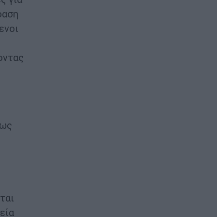
φαση
ενοι
οντας
 ως
ται
εία