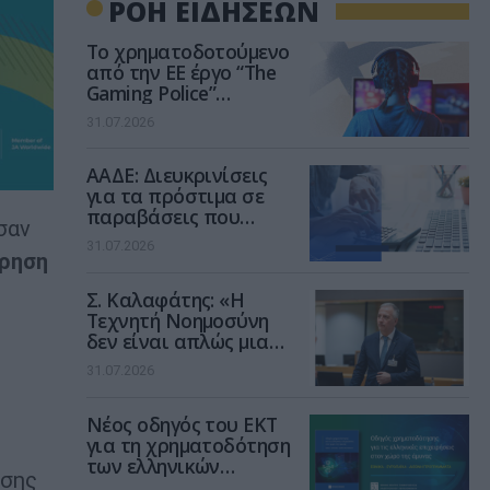
ΡΟΗ ΕΙΔΗΣΕΩΝ
Το χρηματοδοτούμενο
από την ΕΕ έργο “The
Gaming Police”
ενισχύει την ασφάλεια
31.07.2026
των παιδιών στο
διαδίκτυο
ΑΑΔΕ: Διευκρινίσεις
για τα πρόστιμα σε
παραβάσεις που
σαν
αφορούν τους ΦΗΜ
31.07.2026
ίρηση
Σ. Καλαφάτης: «Η
Τεχνητή Νοημοσύνη
δεν είναι απλώς μια
1
νέα τεχνολογία, είναι
31.07.2026
μια νέα βιομηχανική
επανάσταση»
Νέος οδηγός του ΕΚΤ
για τη χρηματοδότηση
των ελληνικών
ησης
επιχειρήσεων στον