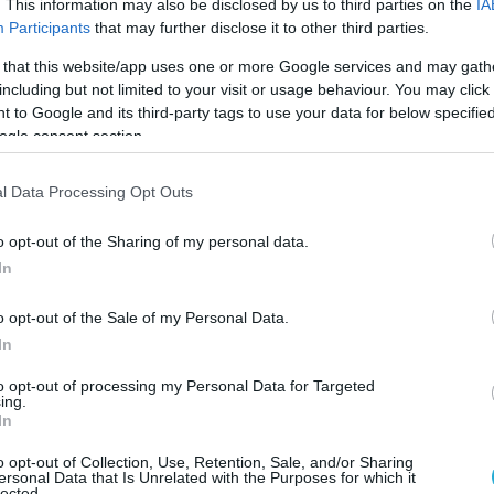
λλων αρωμάτων. Προέρχεται από οπωρώνες φυσι
. This information may also be disclosed by us to third parties on the
IA
Participants
that may further disclose it to other third parties.
εντομοκτόνων και λιπασμάτων. Είναι ιδανικό γ
νίρ καθώς θυμίζει Ελλάδα και ελληνική φιλοξεν
 that this website/app uses one or more Google services and may gath
including but not limited to your visit or usage behaviour. You may click 
αθώς η διαδικασία παραγωγής σχεδιάστηκε έτσι 
 to Google and its third-party tags to use your data for below specifi
 με τον τρόπο που μπορούν.Φιλοδοξούν με ένα
ogle consent section.
τών τους.
l Data Processing Opt Outs
Παναγιώτης Παναγιώτου, Χαράλαμπος Σταυρόπου
Ξένια Γκαλέτση, Γενική Διευθύντρια, Εταιρεία
o opt-out of the Sharing of my personal data.
In
o opt-out of the Sale of my Personal Data.
υχικού
: Η καινοτόμος συσκευή CRASHLINK έρχε
In
σύστημα ασφαλείας αυτοκινήτου, αφού σε περί
ερόμετρου που περιέχει, δίνει το σήμα της
to opt-out of processing my Personal Data for Targeted
ing.
υτόχρονα ένα συγγενικό πρόσωπο, την ασφαλισ
In
είναι σε κατάσταση οι ίδιοι οι επιβαίνοντες να 
o opt-out of Collection, Use, Retention, Sale, and/or Sharing
ersonal Data that Is Unrelated with the Purposes for which it
lected.