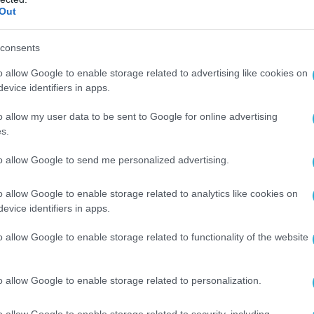
Out
σας, Ελένη Μαρκοπούλου, Παναγιώτης Στατήρης
ιώργος Ηγουμενάκης, Global Lead of Learning &
consents
o allow Google to enable storage related to advertising like cookies on
evice identifiers in apps.
Λ Θεσσαλονίκης «Μανόλης Ανδρόνικος»
: Η Creati
κευή οργάνων μέτρησης εργαστηρίων θετικών
o allow my user data to be sent to Google for online advertising
s.
αναπτύσσει ένα καινοτόμο και περιβαλλοντικά φ
 ΕΚΦΕ, Σχολικές Μονάδες και οικογένειες με πα
to allow Google to send me personalized advertising.
ής μάθησης.
o allow Google to enable storage related to analytics like cookies on
αδοπούλου, Κλαίρη Αχιλλέως, Σταύρος
evice identifiers in apps.
o allow Google to enable storage related to functionality of the website
Δημήτρης Αθανασιάδης, SAP Senior Manager,
o allow Google to enable storage related to personalization.
άκης, Πρόεδρος & Διευθύνων Σύμβουλος Accentur
o allow Google to enable storage related to security, including