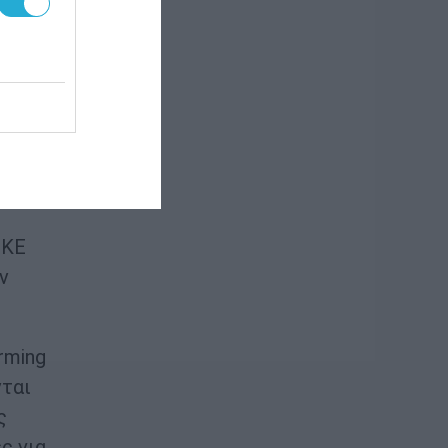
νται
α
. Οι
IKE
ν
arming
νται
ς
ς για