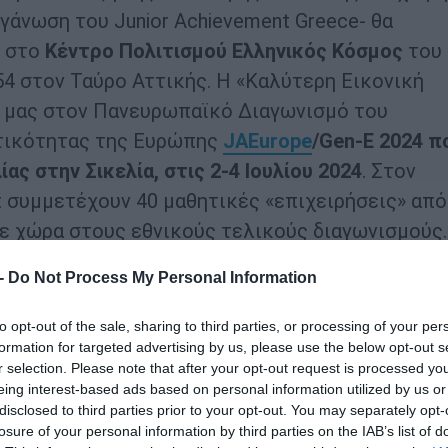
γάνωση του Junior Achievement Greece- θα
στο
Κέντρο Πολιτισμού Ελληνικός Κόσμος
του
4 στον Ταύρο Αττικής. Η «Καλύτερη Εικονική
α μας στον Πανευρωπαϊκό Διαγωνισμό του
τικότητας της Ευρώπης
JA
Europe
/Gen-E 2024
π
ας στην Σικελία, στις 2-4 Ιουλίου 2024
. Στον
 συμμετέχουν 40 μαθητικές «επιχειρήσεις» από
θε χώρα στους εθνικούς τελικούς διαγωνισμούς.
 -
Do Not Process My Personal Information
διαγωνιστούν στον 19ο Πανελλαδικό Μαθητικό
ας, είναι οι εξής:
to opt-out of the sale, sharing to third parties, or processing of your per
formation for targeted advertising by us, please use the below opt-out s
Ε.ΕΚ. Αργολίδας
: Οι νεαροί επιχειρηματίες διαθέτ
r selection. Please note that after your opt-out request is processed y
ών (πορτοκάλια, λεμόνια κλπ) από τον Αργολικ
eing interest-based ads based on personal information utilized by us or
disclosed to third parties prior to your opt-out. You may separately opt-
συσκευασία. Είναι ένα προϊόν τοπικού χαρακτήρ
losure of your personal information by third parties on the IAB’s list of