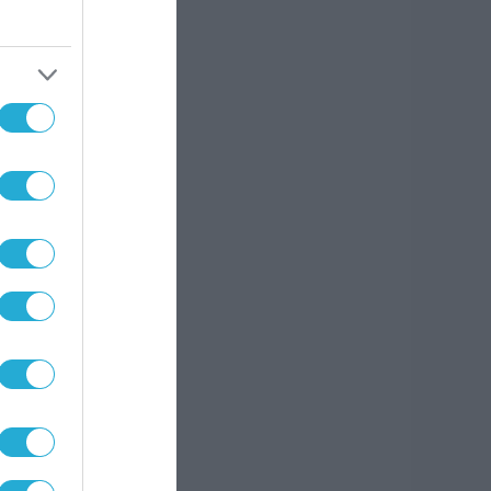
ve
ιλικό
ιδιά
e.