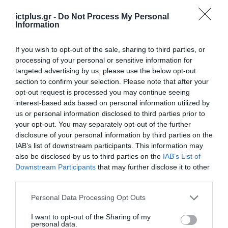
ictplus.gr -
Do Not Process My Personal
Information
If you wish to opt-out of the sale, sharing to third parties, or
processing of your personal or sensitive information for
targeted advertising by us, please use the below opt-out
ΡΟΗ ΕΙΔΗΣΕΩΝ
section to confirm your selection. Please note that after your
opt-out request is processed you may continue seeing
Το χρηματοδοτούμενο
interest-based ads based on personal information utilized by
από την ΕΕ έργο “The
us or personal information disclosed to third parties prior to
Gaming Police”
your opt-out. You may separately opt-out of the further
ενισχύει την ασφάλεια
31.07.2026
disclosure of your personal information by third parties on the
των παιδιών στο
IAB’s list of downstream participants. This information may
διαδίκτυο
ΑΑΔΕ: Διευκρινίσεις
also be disclosed by us to third parties on the
IAB’s List of
για τα πρόστιμα σε
Downstream Participants
that may further disclose it to other
παραβάσεις που
third parties.
αφορούν τους ΦΗΜ
31.07.2026
Please note that this website/app uses one or more Google
Personal Data Processing Opt Outs
services and may gather and store information including but
Σ. Καλαφάτης: «Η
not limited to your visit or usage behaviour. You may click to
I want to opt-out of the Sharing of my
Τεχνητή Νοημοσύνη
personal data.
grant or deny consent to Google and its third-party tags to