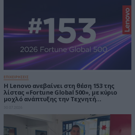
ΕΠΙΧΕΙΡΗΣΕΙΣ
Η Lenovo ανεβαίνει στη θέση 153 της
λίστας «Fortune Global 500», με κύριο
μοχλό ανάπτυξης την Τεχνητή
Νοημοσύνη
30.07.2026