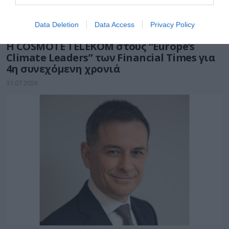
Data Deletion
Data Access
Privacy Policy
ΤΗΛΕΠΙΚΟΙΝΩΝΙΕΣ
Η COSMOTE TELEKOM στους “Europe’s
Climate Leaders” των Financial Times για
4η συνεχόμενη χρονιά
31.07.2026