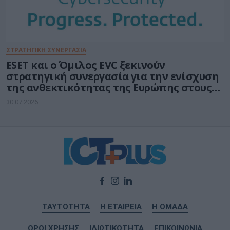
ΣΤΡΑΤΗΓΙΚΗ ΣΥΝΕΡΓΑΣΙΑ
ESET και ο Όμιλος EVC ξεκινούν
στρατηγική συνεργασία για την ενίσχυση
της ανθεκτικότητας της Ευρώπης στους
τομείς κυβερνοασφάλειας και ενέργειας
30.07.2026
ΤΑΥΤΟΤΗΤΑ
Η ΕΤΑΙΡΕΙΑ
Η ΟΜΑΔΑ
ΟΡΟΙ ΧΡΗΣΗΣ
ΙΔΙΩΤΙΚΟΤΗΤΑ
ΕΠΙΚΟΙΝΩΝΙΑ