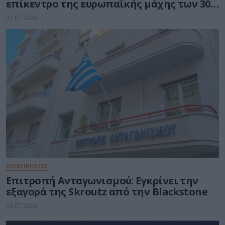
επίκεντρο της ευρωπαϊκής μάχης των 30
δισ. ευρώ για την Τεχνητή Νοημοσύνη
31.07.2026
ΕΠΙΧΕΙΡΗΣΕΙΣ
Επιτροπή Ανταγωνισμού: Εγκρίνει την
εξαγορά της Skroutz από την Blackstone
30.07.2026