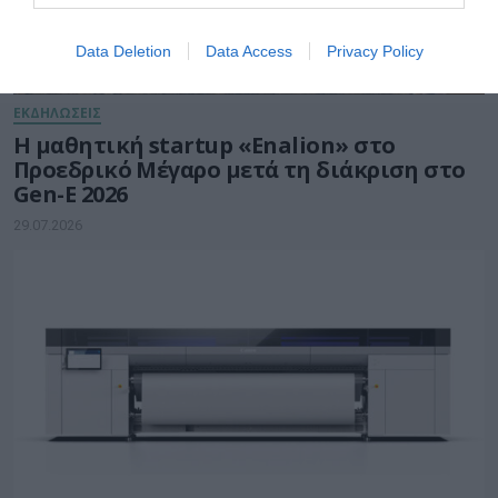
Data Deletion
Data Access
Privacy Policy
ΕΚΔΗΛΩΣΕΙΣ
Η μαθητική startup «Enalion» στο
Προεδρικό Μέγαρο μετά τη διάκριση στο
Gen-E 2026
29.07.2026