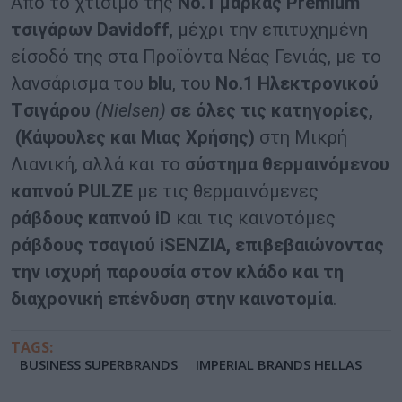
Από το χτίσιμο της
Νο.1 μάρκας Premium
τσιγάρων Davidoff
, μέχρι την επιτυχημένη
είσοδό της στα Προϊόντα Νέας Γενιάς, με το
λανσάρισμα του
blu
, του
Νο.1
H
λεκτρονικού
T
σιγάρου
(Nielsen)
σε όλες τις κατηγορίες,
(Κάψουλες και Μιας Χρήσης)
στη Μικρή
Λιανική, αλλά και το
σύστημα θερμαινόμενου
καπνού PULZE
με τις θερμαινόμενες
ράβδους καπνού iD
και τις καινοτόμες
ράβδους τσαγιού
iSENZIA
, επιβεβαιώνοντας
την ισχυρή παρουσία στον κλάδο και τη
διαχρονική επένδυση στην καινοτομία
.
TAGS:
BUSINESS SUPERBRANDS
IMPERIAL BRANDS HELLAS