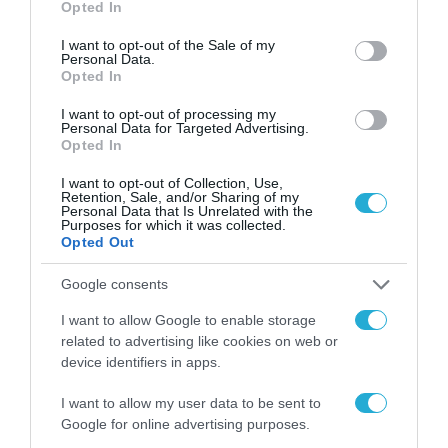
Opted In
Σ. Καλαφάτης: «Η
use your data for below specified purposes in below Google
Τεχνητή Νοημοσύνη
consent section.
I want to opt-out of the Sale of my
δεν είναι απλώς μια
Personal Data.
νέα τεχνολογία, είναι
Opted In
31.07.2026
μια νέα βιομηχανική
επανάσταση»
I want to opt-out of processing my
Νέος οδηγός του ΕΚΤ
Personal Data for Targeted Advertising.
για τη χρηματοδότηση
Opted In
των ελληνικών
επιχειρήσεων στον
I want to opt-out of Collection, Use,
31.07.2026
Retention, Sale, and/or Sharing of my
χώρο της άμυνας
Personal Data that Is Unrelated with the
Purposes for which it was collected.
Η πιο ταξιδιάρικη
Opted Out
βαλίτσα του φετινού
καλοκαιριού έχει την
Google consents
υπογραφή της Xiaomi
31.07.2026
I want to allow Google to enable storage
related to advertising like cookies on web or
ΟΛΗ Η ΡΟΗ ΕΙΔΗΣΕΩΝ
device identifiers in apps.
I want to allow my user data to be sent to
Google for online advertising purposes.