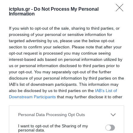
ictplus.gr -
Do Not Process My Personal
Information
If you wish to opt-out of the sale, sharing to third parties, or
processing of your personal or sensitive information for
targeted advertising by us, please use the below opt-out
section to confirm your selection. Please note that after your
opt-out request is processed you may continue seeing
ΡΟΗ ΕΙΔΗΣΕΩΝ
interest-based ads based on personal information utilized by
us or personal information disclosed to third parties prior to
Το χρηματοδοτούμενο
your opt-out. You may separately opt-out of the further
από την ΕΕ έργο “The
disclosure of your personal information by third parties on the
Gaming Police”
IAB’s list of downstream participants. This information may
ενισχύει την ασφάλεια
31.07.2026
also be disclosed by us to third parties on the
IAB’s List of
των παιδιών στο
Downstream Participants
that may further disclose it to other
διαδίκτυο
ΑΑΔΕ: Διευκρινίσεις
third parties.
για τα πρόστιμα σε
Please note that this website/app uses one or more Google
παραβάσεις που
Personal Data Processing Opt Outs
αφορούν τους ΦΗΜ
services and may gather and store information including but
31.07.2026
not limited to your visit or usage behaviour. You may click to
I want to opt-out of the Sharing of my
personal data.
grant or deny consent to Google and its third-party tags to