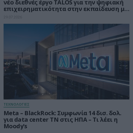
νέο διεθνές έργο TALOS για την ψηφιακή
επιχειρηματικότητα στην εκπαίδευση με
τη δύναμη της Τεχνητής Νοημοσύνης
29.07.2026
ΤΕΧΝΟΛΟΓΙΕΣ
Meta – BlackRock: Συμφωνία 14 δισ. δολ.
για data center ΤΝ στις ΗΠΑ – Τι λέει η
Moody’s