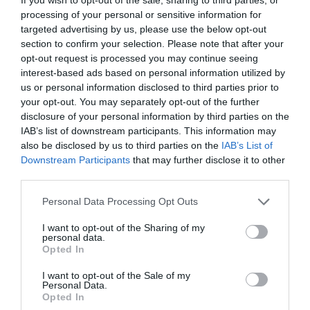
βαλίτσα του φετινού
processing of your personal or sensitive information for
καλοκαιριού έχει την
υπογραφή της Xiaomi
targeted advertising by us, please use the below opt-out
31.07.2026
section to confirm your selection. Please note that after your
opt-out request is processed you may continue seeing
ΟΛΗ Η ΡΟΗ ΕΙΔΗΣΕΩΝ
interest-based ads based on personal information utilized by
us or personal information disclosed to third parties prior to
your opt-out. You may separately opt-out of the further
disclosure of your personal information by third parties on the
IAB’s list of downstream participants. This information may
also be disclosed by us to third parties on the
IAB’s List of
Downstream Participants
that may further disclose it to other
third parties.
Please note that this website/app uses one or more Google
Personal Data Processing Opt Outs
services and may gather and store information including but
not limited to your visit or usage behaviour. You may click to
I want to opt-out of the Sharing of my
personal data.
grant or deny consent to Google and its third-party tags to
Opted In
use your data for below specified purposes in below Google
consent section.
I want to opt-out of the Sale of my
Personal Data.
Opted In
ΔΙΕΘΝΗ