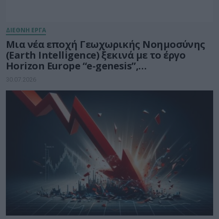
ΔΙΕΘΝΗ ΕΡΓΑ
Μια νέα εποχή Γεωχωρικής Νοημοσύνης
(Earth Intelligence) ξεκινά με το έργο
Horizon Europe “e-genesis”,
προϋπολογισμού 7,5 εκατ. ευρώ
30.07.2026