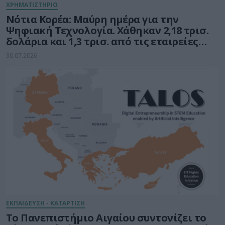
ΧΡΗΜΑΤΙΣΤΗΡΙΟ
Νότια Κορέα: Μαύρη ημέρα για την
Ψηφιακή Τεχνολογία. Χάθηκαν 2,18 τρισ.
δολάρια και 1,3 τρισ. από τις εταιρείες
ημιαγωγών
30.07.2026
ΕΚΠΑΙΔΕΥΣΗ - ΚΑΤΑΡΤΙΣΗ
Το Πανεπιστήμιο Αιγαίου συντονίζει το