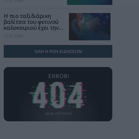
31.07.2026
χώρο της άμυνας
Η πιο ταξιδιάρικη
βαλίτσα του φετινού
καλοκαιριού έχει την
υπογραφή της Xiaomi
31.07.2026
ΟΛΗ Η ΡΟΗ ΕΙΔΗΣΕΩΝ