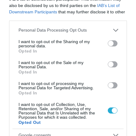
αποποιείται κάθε εγγύηση, ρητή ή σιωπηρή,
also be disclosed by us to third parties on the
IAB’s List of
Downstream Participants
that may further disclose it to other
αναφορικά με την παρούσα έρευνα,
third parties.
συμπεριλαμβανομένων τυχόν εγγυήσεων
Please note that this website/app uses one or more Google
Personal Data Processing Opt Outs
εμπορευσιμότητας ή καταλληλότητας για
services and may gather and store information including but
not limited to your visit or usage behaviour. You may click to
I want to opt-out of the Sharing of my
συγκεκριμένο σκοπό.
personal data.
grant or deny consent to Google and its third-party tags to
Opted In
use your data for below specified purposes in below Google
TAGS:
consent section.
I want to opt-out of the Sale of my
GARTNER TOP 25 SUPPLY CHAIN
SCHNEIDER ELECTRIC
Personal Data.
Opted In
I want to opt-out of processing my
Personal Data for Targeted Advertising.
Opted In
I want to opt-out of Collection, Use,
Retention, Sale, and/or Sharing of my
Personal Data that Is Unrelated with the
Purposes for which it was collected.
Opted Out
Google consents