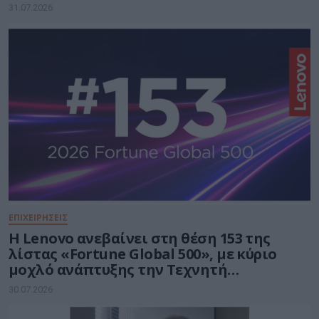
31.07.2026
ΕΠΙΧΕΙΡΗΣΕΙΣ
Η Lenovo ανεβαίνει στη θέση 153 της
λίστας «Fortune Global 500», με κύριο
μοχλό ανάπτυξης την Τεχνητή
Νοημοσύνη
30.07.2026