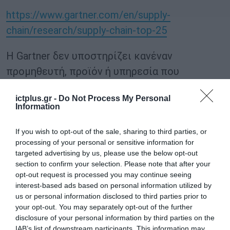
https://www.gartner.com/en/supply-
chain/research/supply-chain-top-25
Η Gartner δεν υποστηρίζει κανέναν
προμηθευτή, προϊόν ή υπηρεσία που
αναφέρεται στις ερευνητικές της
ictplus.gr -
Do Not Process My Personal
δημοσιεύσεις και δεν προτρέπει τους
Information
χρήστες τεχνολογίας να επιλέγουν
αποκλειστικά προμηθευτές με τις
If you wish to opt-out of the sale, sharing to third parties, or
processing of your personal or sensitive information for
υψηλότερες αξιολογήσεις ή άλλες
targeted advertising by us, please use the below opt-out
διακρίσεις. Οι ερευνητικές δημοσιεύσεις της
section to confirm your selection. Please note that after your
opt-out request is processed you may continue seeing
Gartner αποτυπώνουν τις απόψεις του
interest-based ads based on personal information utilized by
ερευνητικού οργανισμού της εταιρείας και
us or personal information disclosed to third parties prior to
your opt-out. You may separately opt-out of the further
δεν πρέπει να εκλαμβάνονται ως δηλώσεις
disclosure of your personal information by third parties on the
πραγματικών γεγονότων. Η Gartner
IAB’s list of downstream participants. This information may