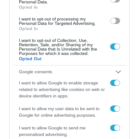
Personal Data.
επιχειρήσεων στον
31.07.2026
Opted In
χώρο της άμυνας
I want to opt-out of processing my
Η πιο ταξιδιάρικη
Personal Data for Targeted Advertising.
βαλίτσα του φετινού
Opted In
καλοκαιριού έχει την
υπογραφή της Xiaomi
I want to opt-out of Collection, Use,
31.07.2026
Retention, Sale, and/or Sharing of my
Personal Data that Is Unrelated with the
Purposes for which it was collected.
ΟΛΗ Η ΡΟΗ ΕΙΔΗΣΕΩΝ
Opted Out
Google consents
I want to allow Google to enable storage
related to advertising like cookies on web or
device identifiers in apps.
I want to allow my user data to be sent to
Google for online advertising purposes.
I want to allow Google to send me
personalized advertising.