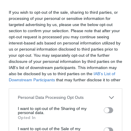
ΡΟΗ ΕΙΔΗΣΕΩΝ
If you wish to opt-out of the sale, sharing to third parties, or
Το χρηματοδοτούμενο
processing of your personal or sensitive information for
από την ΕΕ έργο “The
targeted advertising by us, please use the below opt-out
Gaming Police”
section to confirm your selection. Please note that after your
ενισχύει την ασφάλεια
opt-out request is processed you may continue seeing
31.07.2026
των παιδιών στο
interest-based ads based on personal information utilized by
διαδίκτυο
us or personal information disclosed to third parties prior to
ΑΑΔΕ: Διευκρινίσεις
your opt-out. You may separately opt-out of the further
για τα πρόστιμα σε
disclosure of your personal information by third parties on the
παραβάσεις που
αφορούν τους ΦΗΜ
IAB’s list of downstream participants. This information may
31.07.2026
also be disclosed by us to third parties on the
IAB’s List of
Downstream Participants
that may further disclose it to other
Σ. Καλαφάτης: «Η
third parties.
Τεχνητή Νοημοσύνη
δεν είναι απλώς μια
Please note that this website/app uses one or more Google
Personal Data Processing Opt Outs
νέα τεχνολογία, είναι
services and may gather and store information including but
31.07.2026
μια νέα βιομηχανική
not limited to your visit or usage behaviour. You may click to
I want to opt-out of the Sharing of my
επανάσταση»
personal data.
grant or deny consent to Google and its third-party tags to
Νέος οδηγός του ΕΚΤ
Opted In
use your data for below specified purposes in below Google
για τη χρηματοδότηση
consent section.
των ελληνικών
I want to opt-out of the Sale of my