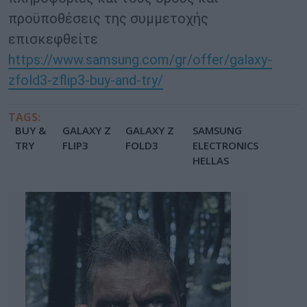
προϋποθέσεις της συμμετοχής
επισκεφθείτε
https://www.samsung.com/gr/offer/galaxy-
zfold3-zflip3-buy-and-try/
TAGS:
BUY &
GALAXY Ζ
GALAXY Ζ
SAMSUNG
TRY
FLIP3
FOLD3
ELECTRONICS
HELLAS