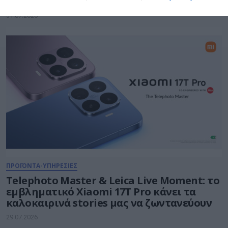
Xiaomi
31.07.2026
ΠΡΟΪΟΝΤΑ-ΥΠΗΡΕΣΙΕΣ
Telephoto Master & Leica Live Moment: το
εμβληματικό Xiaomi 17Τ Pro κάνει τα
καλοκαιρινά stories μας να ζωντανεύουν
29.07.2026