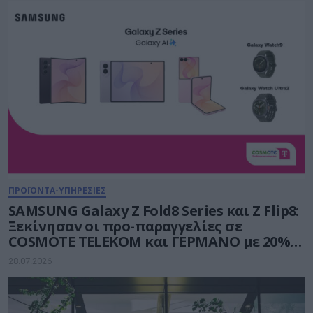
ΠΡΟΪΟΝΤΑ-ΥΠΗΡΕΣΙΕΣ
SAMSUNG Galaxy Z Fold8 Series και Ζ Flip8:
Ξεκίνησαν οι προ-παραγγελίες σε
COSMOTE TELEKOM και ΓΕΡΜΑΝΟ με 20%
payzy cashback
28.07.2026