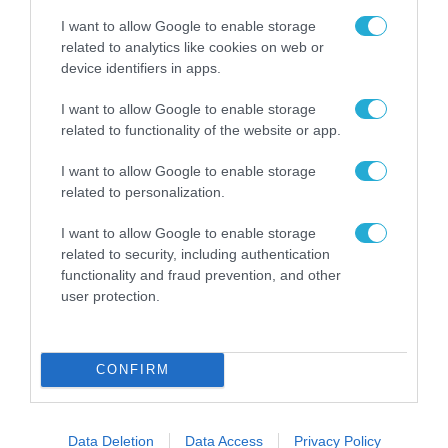
I want to allow Google to enable storage
related to analytics like cookies on web or
device identifiers in apps.
ΚΙΝΗΤΑ ΤΗΛΕΦΩΝΑ & TABLETS
I want to allow Google to enable storage
related to functionality of the website or app.
I want to allow Google to enable storage
related to personalization.
I want to allow Google to enable storage
related to security, including authentication
functionality and fraud prevention, and other
user protection.
CONFIRM
ΠΡΟΪΟΝΤΑ-ΥΠΗΡΕΣΙΕΣ
Η πιο ταξιδιάρικη βαλίτσα του φετινού
καλοκαιριού έχει την υπογραφή της
Data Deletion
Data Access
Privacy Policy