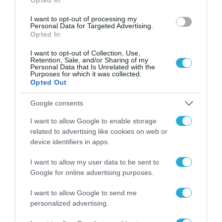
οικοσύστημα επιθέσεων.
I want to opt-out of processing my
Personal Data for Targeted Advertising.
Opted In
Περισσότερες Λεπτομέρειες για το 2026
cyber threat trends report του Μαΐου στο
I want to opt-out of Collection, Use,
Retention, Sale, and/or Sharing of my
Check Point Research Blog.
Personal Data that Is Unrelated with the
Purposes for which it was collected.
Opted Out
TAGS:
Google consents
CHECK POINT RESEARCH
GENAI
ΚΥΒΕΡΝΟΕΠΙΘΕΣΕΙΣ
I want to allow Google to enable storage
related to advertising like cookies on web or
device identifiers in apps.
I want to allow my user data to be sent to
Google for online advertising purposes.
I want to allow Google to send me
personalized advertising.