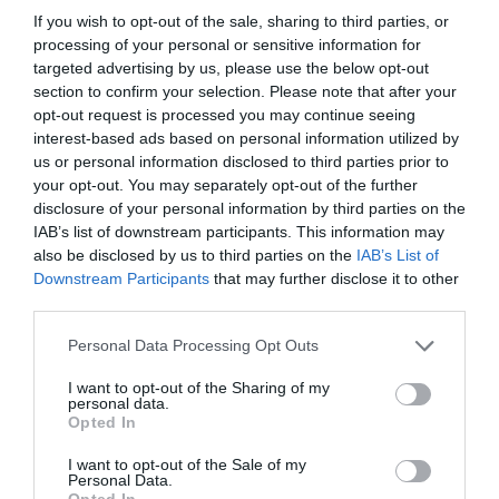
Πρώτη τη
Βόρεια Αμερική
If you wish to opt-out of the sale, sharing to third parties, or
processing of your personal or sensitive information for
Ακολουθούν
Ευρώπη
και
APAC
targeted advertising by us, please use the below opt-out
section to confirm your selection. Please note that after your
Συγκέντρωση αλλά και επέκταση του
opt-out request is processed you may continue seeing
οικοσυστήματος
ransomware
interest-based ads based on personal information utilized by
us or personal information disclosed to third parties prior to
your opt-out. You may separately opt-out of the further
Η δραστηριότητα ransomware καθοδηγείται
disclosure of your personal information by third parties on the
από λίγες αλλά εξαιρετικά ενεργές ομάδες:
IAB’s list of downstream participants. This information may
also be disclosed by us to third parties on the
IAB’s List of
Downstream Participants
that may further disclose it to other
Qilin
(πιο ενεργή)
third parties.
The Gentlemen
Please note that this website/app uses one or more Google
Personal Data Processing Opt Outs
services and may gather and store information including but
DragonForce
not limited to your visit or usage behaviour. You may click to
I want to opt-out of the Sharing of my
personal data.
grant or deny consent to Google and its third-party tags to
Opted In
Παράλληλα, αυξάνεται ο αριθμός νέων
use your data for below specified purposes in below Google
consent section.
μικρότερων ομάδων, δημιουργώντας ένα
I want to opt-out of the Sale of my
Personal Data.
ανθεκτικό και συνεχώς εξελισσόμενο
Opted In