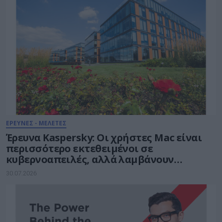
ΕΡΕΥΝΕΣ - ΜΕΛΕΤΕΣ
Έρευνα Kaspersky: Οι χρήστες Mac είναι
περισσότερο εκτεθειμένοι σε
κυβερνοαπειλές, αλλά λαμβάνουν
λιγότερα μέτρα προστασίας
30.07.2026