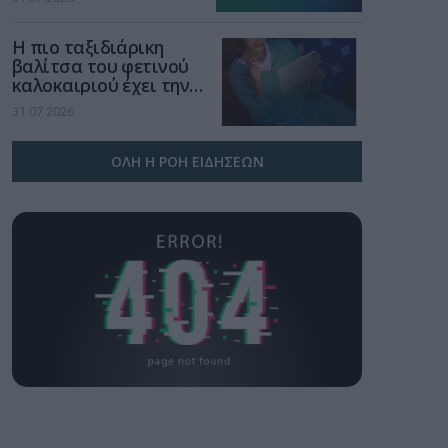
χώρο της άμυνας
Η πιο ταξιδιάρικη
βαλίτσα του φετινού
καλοκαιριού έχει την
υπογραφή της Xiaomi
31.07.2026
ΟΛΗ Η ΡΟΗ ΕΙΔΗΣΕΩΝ