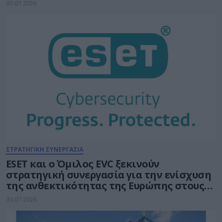
σημεία» της Τεχνητής Νοημοσύνης σε
30.07.2026
κάθε δίκτυο
ΣΤΡΑΤΗΓΙΚΗ ΣΥΝΕΡΓΑΣΙΑ
ESET και ο Όμιλος EVC ξεκινούν
στρατηγική συνεργασία για την ενίσχυση
της ανθεκτικότητας της Ευρώπης στους
τομείς κυβερνοασφάλειας και ενέργειας
30.07.2026