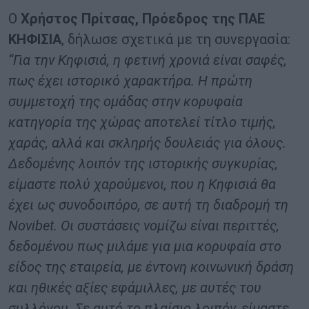
Ο
Χρήστος Πρίτσας, Πρόεδρος της ΠΑΕ
ΚΗΦΙΣΙΑ
, δήλωσε σχετικά με τη συνεργασία:
“Για την Κηφισιά, η φετινή χρονιά είναι σαφές,
πως έχει ιστορικό χαρακτήρα. Η πρώτη
συμμετοχή της ομάδας στην κορυφαία
κατηγορία της χώρας αποτελεί τίτλο τιμής,
χαράς, αλλά και σκληρής δουλειάς για όλους.
Δεδομένης λοιπόν της ιστορικής συγκυρίας,
είμαστε πολύ χαρούμενοι, που η Κηφισιά θα
έχει ως συνοδοιπόρο, σε αυτή τη διαδρομή τη
Novibet. Οι συστάσεις νομίζω είναι περιττές,
δεδομένου πως μιλάμε για μια κορυφαία στο
είδος της εταιρεία, με έντονη κοινωνική δράση
και ηθικές αξίες εφάμιλλες, με αυτές του
συλλόγου. Σε αυτό το πλαίσιο λοιπόν, είμαστε