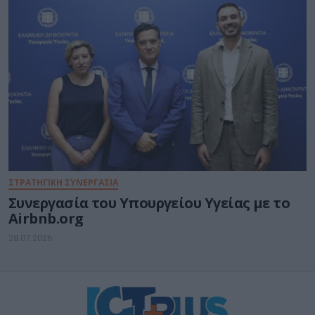
ΣΤΡΑΤΗΓΙΚΗ ΣΥΝΕΡΓΑΣΙΑ
Συνεργασία του Υπουργείου Υγείας με το
Airbnb.org
28.07.2026