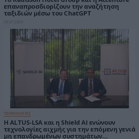
επαναπροσδιορίζουν την αναζήτηση
ταξιδιών μέσω του ChatGPT
28.07.2026
ΤΕΧΝΟΛΟΓΙΕΣ
Η ALTUS-LSA και η Shield AI ενώνουν
τεχνολογίες αιχμής για την επόμενη γενιά
μη επανδρωμένων συστημάτων