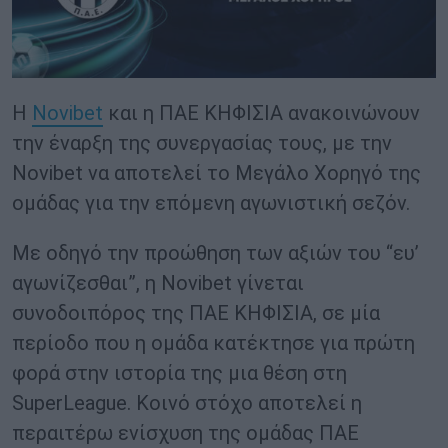
Η
Novibet
και η ΠΑΕ ΚΗΦΙΣΙΑ ανακοινώνουν
την έναρξη της συνεργασίας τους, με την
Novibet να αποτελεί το Μεγάλο Χορηγό της
ομάδας για την επόμενη αγωνιστική σεζόν.
Με οδηγό την προώθηση των αξιών του “ευ’
αγωνίζεσθαι”, η Novibet γίνεται
συνοδοιπόρος της ΠΑΕ ΚΗΦΙΣΙΑ, σε μία
περίοδο που η ομάδα κατέκτησε για πρώτη
φορά στην ιστορία της μια θέση στη
SuperLeague. Κοινό στόχο αποτελεί η
περαιτέρω ενίσχυση της ομάδας ΠΑΕ