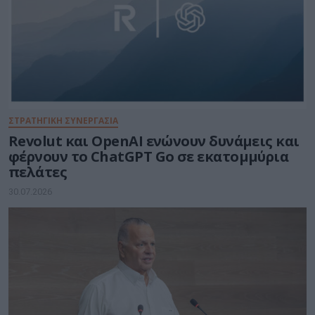
ΣΤΡΑΤΗΓΙΚΗ ΣΥΝΕΡΓΑΣΙΑ
Revolut και OpenAI ενώνουν δυνάμεις και
φέρνουν το ChatGPT Go σε εκατομμύρια
πελάτες
30.07.2026