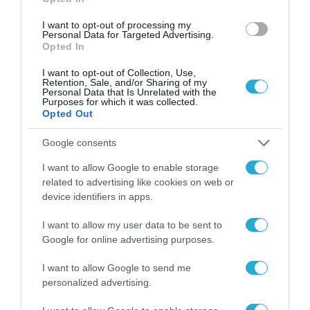
I want to opt-out of processing my
SECURITY - CYBERSECURITY
Personal Data for Targeted Advertising.
Opted In
I want to opt-out of Collection, Use,
Retention, Sale, and/or Sharing of my
Personal Data that Is Unrelated with the
Purposes for which it was collected.
Opted Out
Google consents
I want to allow Google to enable storage
related to advertising like cookies on web or
device identifiers in apps.
I want to allow my user data to be sent to
Google for online advertising purposes.
ΤΕΧΝΟΛΟΓΙΕΣ
Η Check Point επαναπροσδιορίζει την
I want to allow Google to send me
αγορά των firewalls με το νέο AI Network
personalized advertising.
Firewall, που εξαλείφει τα «τυφλά
σημεία» της Τεχνητής Νοημοσύνης σε