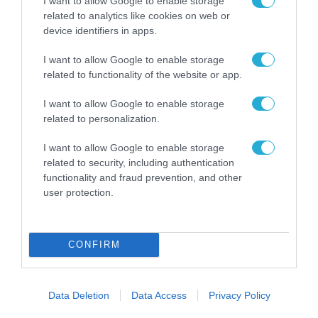
I want to allow Google to enable storage
30.07.2026
κάθε δίκτυο
related to analytics like cookies on web or
device identifiers in apps.
I want to allow Google to enable storage
related to functionality of the website or app.
I want to allow Google to enable storage
related to personalization.
I want to allow Google to enable storage
related to security, including authentication
functionality and fraud prevention, and other
user protection.
ΣΤΡΑΤΗΓΙΚΗ ΣΥΝΕΡΓΑΣΙΑ
ESET και ο Όμιλος EVC ξεκινούν
στρατηγική συνεργασία για την ενίσχυση
CONFIRM
της ανθεκτικότητας της Ευρώπης στους
τομείς κυβερνοασφάλειας και ενέργειας
30.07.2026
Data Deletion
Data Access
Privacy Policy