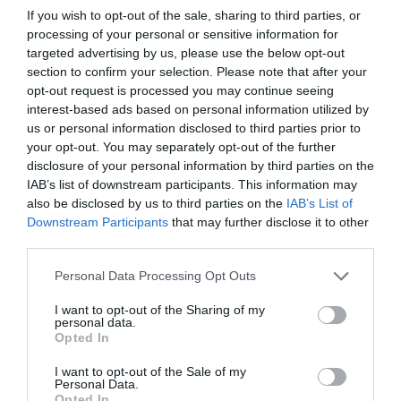
χώρο της άμυνας
If you wish to opt-out of the sale, sharing to third parties, or
processing of your personal or sensitive information for
Η πιο ταξιδιάρικη
βαλίτσα του φετινού
targeted advertising by us, please use the below opt-out
καλοκαιριού έχει την
section to confirm your selection. Please note that after your
υπογραφή της Xiaomi
opt-out request is processed you may continue seeing
31.07.2026
interest-based ads based on personal information utilized by
us or personal information disclosed to third parties prior to
ΟΛΗ Η ΡΟΗ ΕΙΔΗΣΕΩΝ
your opt-out. You may separately opt-out of the further
disclosure of your personal information by third parties on the
IAB’s list of downstream participants. This information may
also be disclosed by us to third parties on the
IAB’s List of
Downstream Participants
that may further disclose it to other
third parties.
Please note that this website/app uses one or more Google
Personal Data Processing Opt Outs
services and may gather and store information including but
not limited to your visit or usage behaviour. You may click to
I want to opt-out of the Sharing of my
personal data.
grant or deny consent to Google and its third-party tags to
Opted In
use your data for below specified purposes in below Google
consent section.
I want to opt-out of the Sale of my
Personal Data.
Opted In