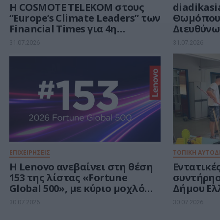
Η COSMOTE TELEKOM στους
diadikasi
“Europe’s Climate Leaders” των
Θωμόπου
Financial Times για 4η
Διευθύνω
συνεχόμενη χρονιά
31.07.2026
31.07.2026
ΕΠΙΧΕΙΡΗΣΕΙΣ
ΤΟΠΙΚΗ ΑΥΤΟΔ
Η Lenovo ανεβαίνει στη θέση
Εντατικές
153 της λίστας «Fortune
συντήρησ
Global 500», με κύριο μοχλό
Δήμου Ελ
ανάπτυξης την Τεχνητή
Αργυρού
30.07.2026
30.07.2026
Νοημοσύνη