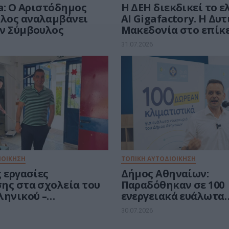
a: Ο Αριστόδημος
Η ΔΕΗ διεκδικεί το 
λος αναλαμβάνει
AI Gigafactory. Η Δυ
ν Σύμβουλος
Μακεδονία στο επίκ
ευρωπαϊκής μάχης τω
31.07.2026
ευρώ για την Τεχνητ
Νοημοσύνη
ΙΟΙΚΗΣΗ
ΤΟΠΙΚΗ ΑΥΤΟΔΙΟΙΚΗΣΗ
 εργασίες
Δήμος Αθηναίων:
ης στα σχολεία του
Παραδόθηκαν σε 100
ληνικού –
ενεργειακά ευάλωτα
πολης
νοικοκυριά τα vouche
30.07.2026
δωρεάν κλιματιστικ