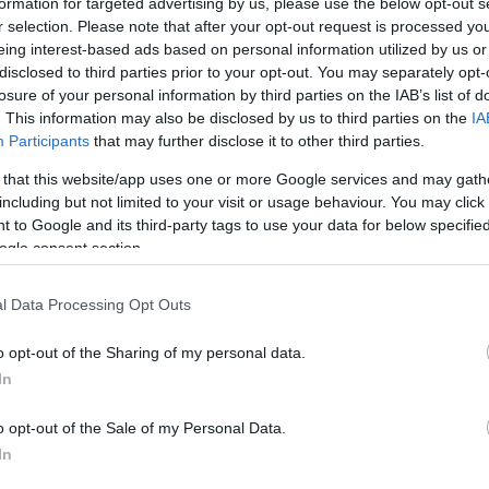
formation for targeted advertising by us, please use the below opt-out s
r selection. Please note that after your opt-out request is processed y
eing interest-based ads based on personal information utilized by us or
disclosed to third parties prior to your opt-out. You may separately opt-
losure of your personal information by third parties on the IAB’s list of
. This information may also be disclosed by us to third parties on the
IA
 υπεγράφη μεταξύ του Δήμου Πάφου και της Log
Participants
that may further disclose it to other third parties.
ουργία και συντήρηση ασύρματου δικτύου χαμηλή
 that this website/app uses one or more Google services and may gath
βόλαιο προβλέπει εξάμηνη υλοποίηση του έργο
including but not limited to your visit or usage behaviour. You may click 
 to Google and its third-party tags to use your data for below specifi
ogle consent section.
στην οποία θα στηριχτεί η λειτουργία εφαρμογώ
l Data Processing Opt Outs
υ θα αναπτυχθούν από το Δήμο Πάφου, καθώς θα
o opt-out of the Sharing of my personal data.
ν αισθητήρων-συσκευών με τις αντίστοιχες
In
ρμογή που είναι άμεσα προς υλοποίηση για την
τελεί ιδανική επιλογή σε αυτή την περίπτωση
o opt-out of the Sale of my Personal Data.
low power) και μεγάλη εμβέλεια (long range)
In
ζωή στη μπαταρία των συσκευών, τη διασύνδεση