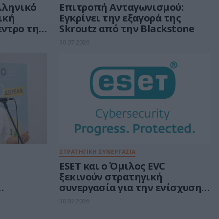
ελληνικό
Επιτροπή Ανταγωνισμού:
τική
Εγκρίνει την εξαγορά της
εντρο της
Skroutz από την Blackstone
ν 30 δισ.
30.07.2026
ή
ΣΤΡΑΤΗΓΙΚΗ ΣΥΝΕΡΓΑΣΙΑ
ESET και ο Όμιλος EVC
ξεκινούν στρατηγική
συνεργασία για την ενίσχυση
rs για
της ανθεκτικότητας της
30.07.2026
ά
Ευρώπης στους τομείς