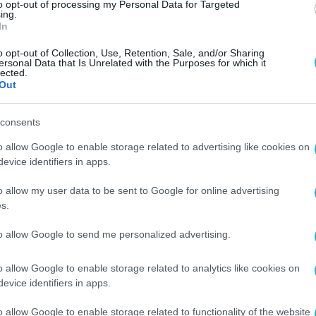
to opt-out of processing my Personal Data for Targeted
ing.
γητών και χαμηλό κόστος λειτουργίας
In
o opt-out of Collection, Use, Retention, Sale, and/or Sharing
ersonal Data that Is Unrelated with the Purposes for which it
lected.
αίου, ο Δήμαρχος Πάφου, Κος Φαίδωνας Φαίδωνο
Out
 σωστή και γρήγορη εξυπηρέτηση του πολίτη και
ηλεκτρονική διακυβέρνηση. Ο Δήμος, πρόσθεσε,
consents
το digitalization και προχωρεί με ουσιαστικά β
o allow Google to enable storage related to advertising like cookies on
“Έξυπνο” Σύστημα Διαχείρισης Στάθμευσης (Sm
evice identifiers in apps.
ματος Γεωγραφικών Πληροφοριών (GIS), το Σύστ
o allow my user data to be sent to Google for online advertising
ς (Smart Water Management), κ.α.
s.
to allow Google to send me personalized advertising.
της Logicom Solutions Ltd, Κος Χρυσόστομος
ο Δήμαρχο Πάφου και κατ’ επέκταση στο Δήμο 
o allow Google to enable storage related to analytics like cookies on
χθεί η Πάφος στη νέα ψηφιακή εποχή και
evice identifiers in apps.
, ως προς την επιτυχή ολοκλήρωση του έργου ε
o allow Google to enable storage related to functionality of the website