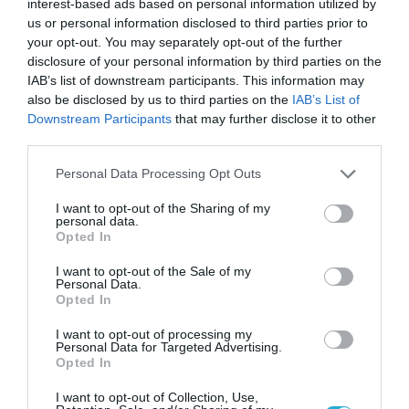
interest-based ads based on personal information utilized by
Σ. Καλαφάτης: «Η
us or personal information disclosed to third parties prior to
Τεχνητή Νοημοσύνη
your opt-out. You may separately opt-out of the further
δεν είναι απλώς μια
disclosure of your personal information by third parties on the
νέα τεχνολογία, είναι
IAB’s list of downstream participants. This information may
31.07.2026
μια νέα βιομηχανική
also be disclosed by us to third parties on the
IAB’s List of
επανάσταση»
Downstream Participants
that may further disclose it to other
Νέος οδηγός του ΕΚΤ
third parties.
για τη χρηματοδότηση
των ελληνικών
Please note that this website/app uses one or more Google
Personal Data Processing Opt Outs
επιχειρήσεων στον
31.07.2026
services and may gather and store information including but
χώρο της άμυνας
not limited to your visit or usage behaviour. You may click to
I want to opt-out of the Sharing of my
personal data.
grant or deny consent to Google and its third-party tags to
Η πιο ταξιδιάρικη
Opted In
use your data for below specified purposes in below Google
βαλίτσα του φετινού
καλοκαιριού έχει την
consent section.
I want to opt-out of the Sale of my
υπογραφή της Xiaomi
Personal Data.
31.07.2026
Opted In
I want to opt-out of processing my
ΟΛΗ Η ΡΟΗ ΕΙΔΗΣΕΩΝ
Personal Data for Targeted Advertising.
Opted In
I want to opt-out of Collection, Use,