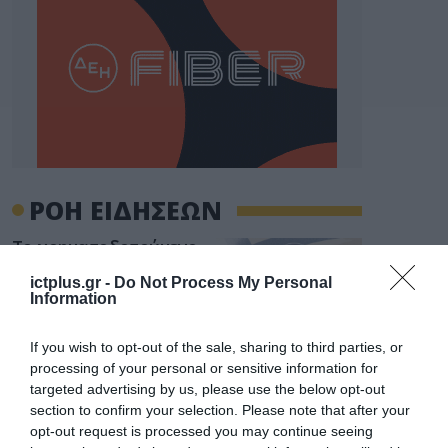
ΡΟΗ ΕΙΔΗΣΕΩΝ
Το χρηματοδοτούμενο
από την ΕΕ έργο “The
Gaming Police”
ictplus.gr -
Do Not Process My Personal
Information
ενισχύει την ασφάλεια
31.07.2026
των παιδιών στο
διαδίκτυο
If you wish to opt-out of the sale, sharing to third parties, or
ΑΑΔΕ: Διευκρινίσεις
processing of your personal or sensitive information for
για τα πρόστιμα σε
targeted advertising by us, please use the below opt-out
παραβάσεις που
section to confirm your selection. Please note that after your
αφορούν τους ΦΗΜ
31.07.2026
opt-out request is processed you may continue seeing