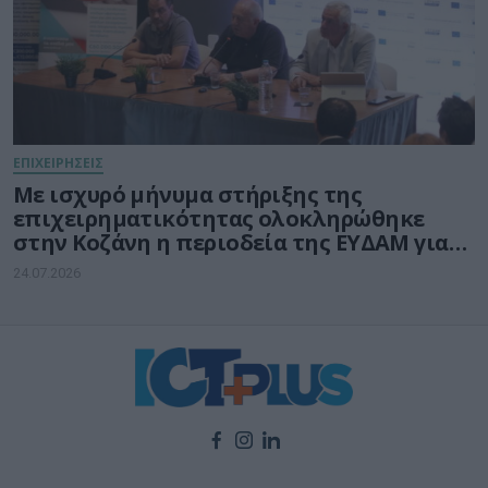
ΕΠΙΧΕΙΡΗΣΕΙΣ
Με ισχυρό μήνυμα στήριξης της
επιχειρηματικότητας ολοκληρώθηκε
στην Κοζάνη η περιοδεία της ΕΥΔΑΜ για
τις νέες δράσεις ύψους 140 εκατ. ευρώ
24.07.2026