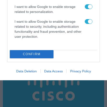
I want to allow Google to enable storage
related to personalization.
I want to allow Google to enable storage
related to security, including authentication
ΕΚΔΗΛΩΣΕΙΣ METATEAM | TEAMWORKS
functionality and fraud prevention, and other
e-Government Forum: Στις 14 Οκτωβρίου η
user protection.
μεγάλη συνάντηση της Ψηφιακής
Διακυβέρνησης στην εποχή μετά το RRF
31.07.2026
CONFIRM
Data Deletion
Data Access
Privacy Policy