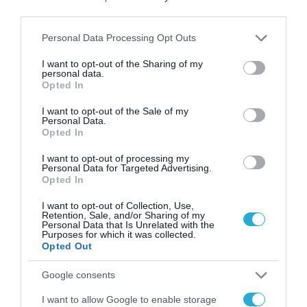
third parties.
Please note that this website/app uses one or more Google
Personal Data Processing Opt Outs
services and may gather and store information including but
not limited to your visit or usage behaviour. You may click to
I want to opt-out of the Sharing of my
personal data.
grant or deny consent to Google and its third-party tags to
Opted In
use your data for below specified purposes in below Google
consent section.
I want to opt-out of the Sale of my
Personal Data.
Opted In
I want to opt-out of processing my
Personal Data for Targeted Advertising.
Opted In
I want to opt-out of Collection, Use,
Retention, Sale, and/or Sharing of my
Personal Data that Is Unrelated with the
Purposes for which it was collected.
ΡΟΗ ΕΙΔΗΣΕΩΝ
Opted Out
Το χρηματοδοτούμενο
Google consents
από την ΕΕ έργο “The
I want to allow Google to enable storage
Gaming Police”