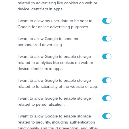
ενισχύει την ασφάλεια
related to advertising like cookies on web or
31.07.2026
των παιδιών στο
device identifiers in apps.
διαδίκτυο
ΑΑΔΕ: Διευκρινίσεις
I want to allow my user data to be sent to
για τα πρόστιμα σε
Google for online advertising purposes.
παραβάσεις που
αφορούν τους ΦΗΜ
I want to allow Google to send me
31.07.2026
personalized advertising.
Σ. Καλαφάτης: «Η
I want to allow Google to enable storage
Τεχνητή Νοημοσύνη
related to analytics like cookies on web or
δεν είναι απλώς μια
νέα τεχνολογία, είναι
device identifiers in apps.
31.07.2026
μια νέα βιομηχανική
επανάσταση»
I want to allow Google to enable storage
Νέος οδηγός του ΕΚΤ
related to functionality of the website or app.
για τη χρηματοδότηση
των ελληνικών
I want to allow Google to enable storage
επιχειρήσεων στον
related to personalization.
31.07.2026
χώρο της άμυνας
I want to allow Google to enable storage
Η πιο ταξιδιάρικη
related to security, including authentication
βαλίτσα του φετινού
functionality and fraud prevention, and other