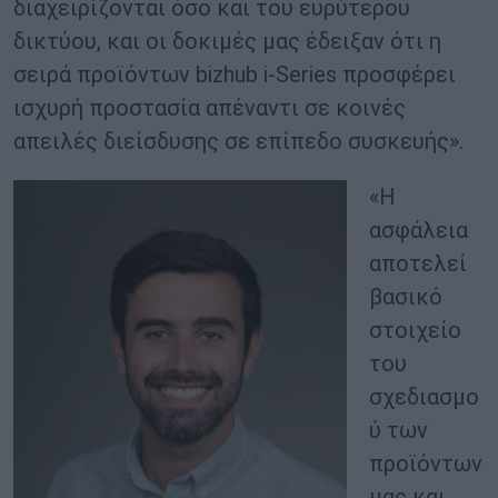
διαχειρίζονται όσο και του ευρύτερου
δικτύου, και οι δοκιμές μας έδειξαν ότι η
σειρά προϊόντων bizhub i‑Series προσφέρει
ισχυρή προστασία απέναντι σε κοινές
απειλές διείσδυσης σε επίπεδο συσκευής».
«Η
ασφάλεια
αποτελεί
βασικό
στοιχείο
του
σχεδιασμο
ύ των
προϊόντων
μας και