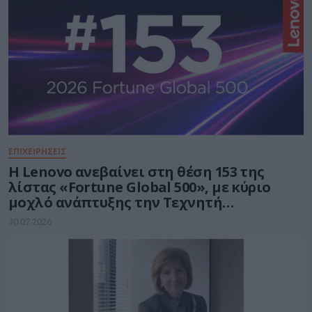
ΕΠΙΧΕΙΡΗΣΕΙΣ
Η Lenovo ανεβαίνει στη θέση 153 της
λίστας «Fortune Global 500», με κύριο
μοχλό ανάπτυξης την Τεχνητή
Νοημοσύνη
30.07.2026