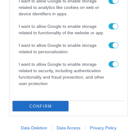
I want to allow Google to enable storage
επιχειρήσεων στον
31.07.2026
related to analytics like cookies on web or
χώρο της άμυνας
device identifiers in apps.
Η πιο ταξιδιάρικη
βαλίτσα του φετινού
I want to allow Google to enable storage
καλοκαιριού έχει την
related to functionality of the website or app.
υπογραφή της Xiaomi
31.07.2026
I want to allow Google to enable storage
related to personalization.
ΟΛΗ Η ΡΟΗ ΕΙΔΗΣΕΩΝ
I want to allow Google to enable storage
related to security, including authentication
functionality and fraud prevention, and other
user protection.
CONFIRM
Data Deletion
Data Access
Privacy Policy