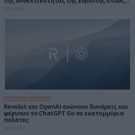
της ανθεκτικότητας της Ευρώπης στους
τομείς κυβερνοασφάλειας και ενέργειας
30.07.2026
ΣΤΡΑΤΗΓΙΚΗ ΣΥΝΕΡΓΑΣΙΑ
Revolut και OpenAI ενώνουν δυνάμεις και
φέρνουν το ChatGPT Go σε εκατομμύρια
πελάτες
30.07.2026