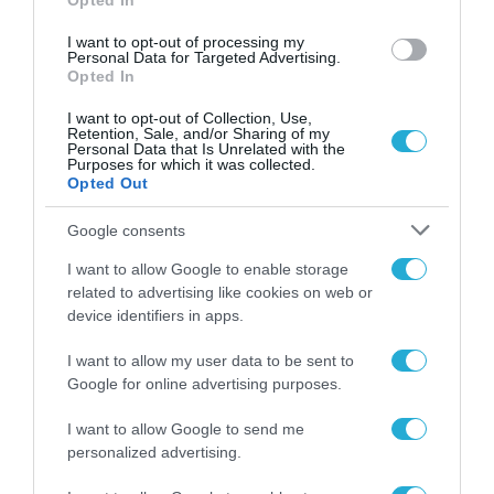
Opted In
ΡΟΗ ΕΙΔΗΣΕΩΝ
I want to opt-out of processing my
Personal Data for Targeted Advertising.
Το χρηματοδοτούμενο
Opted In
από την ΕΕ έργο “The
Gaming Police”
I want to opt-out of Collection, Use,
ενισχύει την ασφάλεια
Retention, Sale, and/or Sharing of my
31.07.2026
των παιδιών στο
Personal Data that Is Unrelated with the
Purposes for which it was collected.
διαδίκτυο
Opted Out
ΑΑΔΕ: Διευκρινίσεις
για τα πρόστιμα σε
Google consents
παραβάσεις που
αφορούν τους ΦΗΜ
31.07.2026
I want to allow Google to enable storage
related to advertising like cookies on web or
device identifiers in apps.
Σ. Καλαφάτης: «Η
Τεχνητή Νοημοσύνη
δεν είναι απλώς μια
I want to allow my user data to be sent to
νέα τεχνολογία, είναι
Google for online advertising purposes.
31.07.2026
μια νέα βιομηχανική
επανάσταση»
I want to allow Google to send me
Νέος οδηγός του ΕΚΤ
personalized advertising.
για τη χρηματοδότηση
των ελληνικών