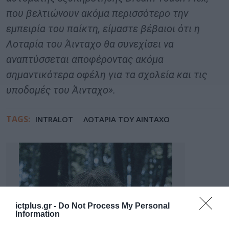
που βελτιώνουν ακόμα περισσότερο την
εμπειρία του παίκτη, είμαστε βέβαιοι ότι η
Λοταρία του Άινταχο θα συνεχίσει να
αναπτύσσεται αποφέροντας ακόμα
σημαντικότερα οφέλη για τα σχολεία και τις
υποδομές του Άινταχο».
TAGS:
INTRALOT
ΛΟΤΑΡΙΑ ΤΟΥ ΑΙΝΤΑΧΟ
ictplus.gr -
Do Not Process My Personal
Information