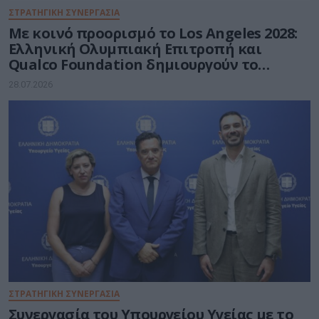
ΣΤΡΑΤΗΓΙΚΗ ΣΥΝΕΡΓΑΣΙΑ
Με κοινό προορισμό το Los Angeles 2028:
Ελληνική Ολυμπιακή Επιτροπή και
Qualco Foundation δημιουργούν το
Ελληνικό Ολυμπιακό Σπίτι
28.07.2026
ΣΤΡΑΤΗΓΙΚΗ ΣΥΝΕΡΓΑΣΙΑ
Συνεργασία του Υπουργείου Υγείας με το