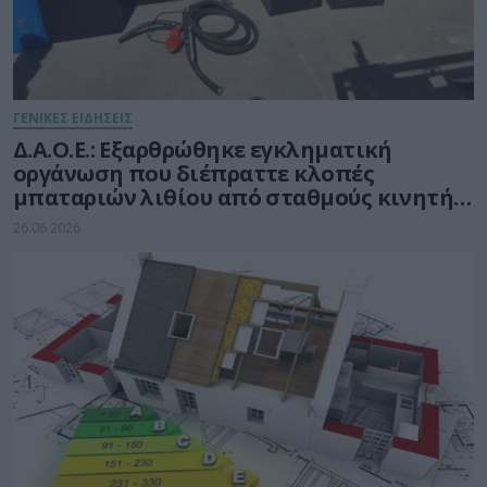
ΓΕΝΙΚΕΣ ΕΙΔΗΣΕΙΣ
Δ.Α.Ο.Ε.: Εξαρθρώθηκε εγκληματική
οργάνωση που διέπραττε κλοπές
μπαταριών λιθίου από σταθμούς κινητής
τηλεφωνίας
26.06.2026