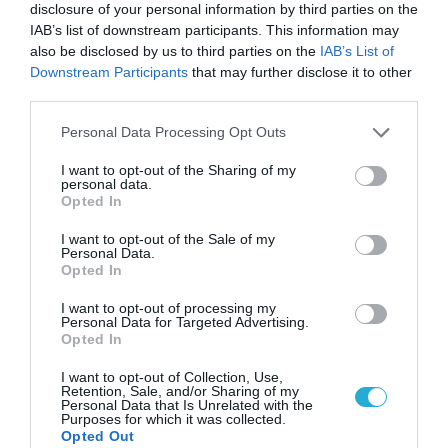
disclosure of your personal information by third parties on the
επόμενοι, με εξειδικευμένα προγράμματα σε
IAB’s list of downstream participants. This information may
γνωστικά αντικείμενα ενδιαφέροντος για την
also be disclosed by us to third parties on the
IAB’s List of
Downstream Participants
that may further disclose it to other
φαρμακοβιομηχανία, τονίζοντας ότι η
third parties.
εγχώρια βιομηχανία φαρμάκου θα συνεχίσει
Please note that this website/app uses one or more Google
Personal Data Processing Opt Outs
να είναι δίπλα στη νέα γενιά, να συμβάλλει
services and may gather and store information including but
στον εμπλουτισμό των δεξιοτήτων της και
not limited to your visit or usage behaviour. You may click to
I want to opt-out of the Sharing of my
personal data.
grant or deny consent to Google and its third-party tags to
να καινοτομεί γεφυρώνοντας το χάσμα
Opted In
use your data for below specified purposes in below Google
μεταξύ εκπαίδευσης και αγοράς εργασίας.
consent section.
I want to opt-out of the Sale of my
Personal Data.
Opted In
TAGS:
OTE
ΘΑΝΟΣ
ΠΑΝΕΛΛΗΝΙΑ ΕΝΩΣΗ
I want to opt-out of processing my
Personal Data for Targeted Advertising.
ACADEMY
ΠΛΕΥΡΗΣ
ΦΑΡΜΑΚΟΒΙΟΜΗΧΑΝΙΑΣ
Opted In
I want to opt-out of Collection, Use,
Retention, Sale, and/or Sharing of my
Personal Data that Is Unrelated with the
Purposes for which it was collected.
Opted Out