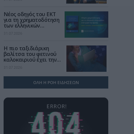
μια νέα βιομηχανική
επανάσταση»
Νέος οδηγός του ΕΚΤ
για τη χρηματοδότηση
των ελληνικών
επιχειρήσεων στον
31.07.2026
χώρο της άμυνας
Η πιο ταξιδιάρικη
βαλίτσα του φετινού
καλοκαιριού έχει την
υπογραφή της Xiaomi
31.07.2026
ΟΛΗ Η ΡΟΗ ΕΙΔΗΣΕΩΝ