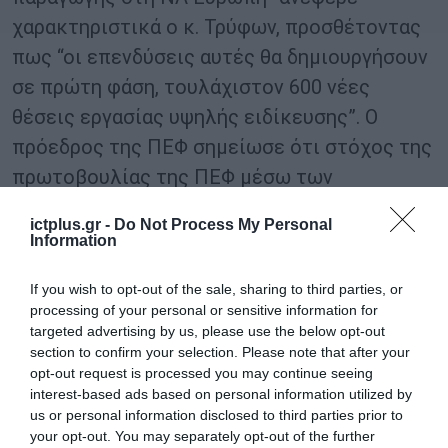
χαρακτηριστικά ο κ. Τρύφων, προσθέτοντας
πως “οι επενδύσεις αυτές θα δημιουργήσουν
σε πρώτη φάση, τουλάχιστον 600 νέες
θέσεις εργασίας υψηλής ειδίκευσης”. Ο
πρόεδρος της ΠΕΦ σημείωσε ότι στόχος της
πρωτοβουλίας της ΠΕΦ μέσω των
καινοτόμων εκπαιδευτικών προγραμμάτων
ictplus.gr -
Do Not Process My Personal
είναι “η δημιουργία μιας κρίσιμης μάζας
Information
επιστημονικού δυναμικού υψηλής
If you wish to opt-out of the sale, sharing to third parties, or
κατάρτισης που θα στελεχώσει τις δομές
processing of your personal or sensitive information for
που αναπτύσσονται”.
targeted advertising by us, please use the below opt-out
section to confirm your selection. Please note that after your
opt-out request is processed you may continue seeing
Ο κ. Τρύφων ολοκλήρωσε την ομιλία του,
interest-based ads based on personal information utilized by
επισημαίνοντας πως μετά τον πρώτο αυτό
us or personal information disclosed to third parties prior to
κύκλο εκπαίδευσης, θα ακολουθήσουν και
your opt-out. You may separately opt-out of the further