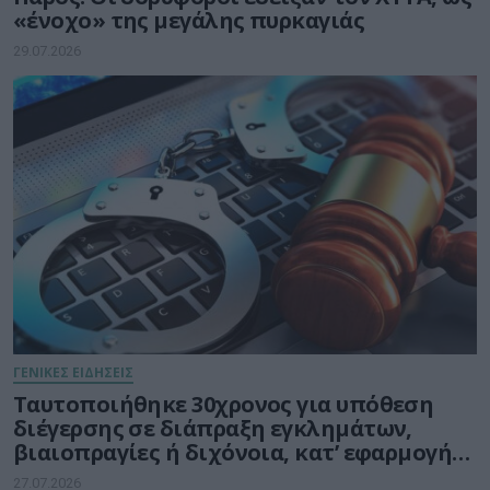
«ένοχο» της μεγάλης πυρκαγιάς
29.07.2026
ΓΕΝΙΚΕΣ ΕΙΔΗΣΕΙΣ
Ταυτοποιήθηκε 30χρονος για υπόθεση
διέγερσης σε διάπραξη εγκλημάτων,
βιαιοπραγίες ή διχόνοια, κατ’ εφαρμογή
της Ευρωπαϊκής Πράξης για τις Ψηφιακές
27.07.2026