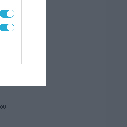
η των
ηση
ίου