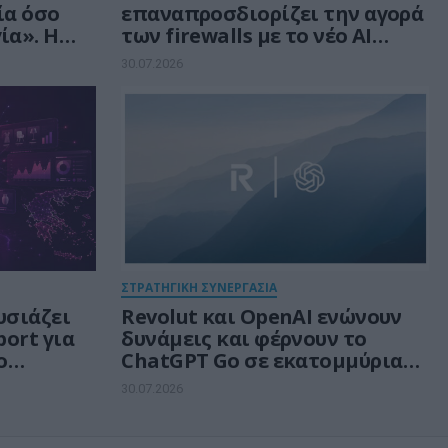
ία όσο
επαναπροσδιορίζει την αγορά
ία». Η
των firewalls με το νέο AI
οσύνης
Network Firewall, που
30.07.2026
εξαλείφει τα «τυφλά σημεία»
της Τεχνητής Νοημοσύνης σε
κάθε δίκτυο
ΣΤΡΑΤΗΓΙΚΗ ΣΥΝΕΡΓΑΣΙΑ
υσιάζει
Revolut και OpenAI ενώνουν
port για
δυνάμεις και φέρνουν το
ο
ChatGPT Go σε εκατομμύρια
e
πελάτες
30.07.2026