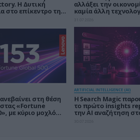
ctory. Η Δυτική
αλλάξει την οικονομ
α στο επίκεντρο της
καμία άλλη τεχνολογ
ής μάχης των 30 δισ.
εποχή της υπερνοημ
31.07.2026
 την Τεχνητή
έρχεται.
νη
ARTIFICIAL INTELLIGENCE (AI)
 ανεβαίνει στη θέση
Η Search Magic παρο
ίστας «Fortune
το πρώτο insights re
0», με κύριο μοχλό
την AI αναζήτηση στ
ς την Τεχνητή
ελληνικό e-commerc
30.07.2026
νη