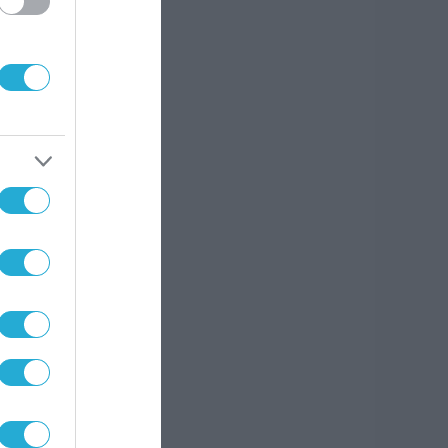
ν
ι να
από