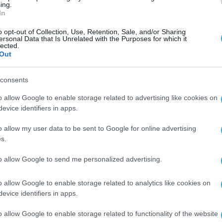
ing.
In
ού Χαρακτήρα, ορίζεται ως κεντρική αρχή
παφής για την εφαρμογή του AI Act.
o opt-out of Collection, Use, Retention, Sale, and/or Sharing
ersonal Data that Is Unrelated with the Purposes for which it
lected.
αχυδρομείων, αναλαμβάνει τον ρόλο της
Out
consents
εχνογνωσίας Τεχνητής Νοημοσύνης, με σκοπό τη
o allow Google to enable storage related to advertising like cookies on
ής του νέου πλαισίου.
evice identifiers in apps.
ητής Νοημοσύνης (AI Regulatory Sandbox),
o allow my user data to be sent to Google for online advertising
 επιχειρήσεις τη δυνατότητα να αναπτύσσουν κα
s.
γματικές συνθήκες και με την υποστήριξη της
to allow Google to send me personalized advertising.
o allow Google to enable storage related to analytics like cookies on
αχείρισης καταγγελιών, καθώς και σύστημα
evice identifiers in apps.
ματική διασφάλιση της συμμόρφωσης.
o allow Google to enable storage related to functionality of the website
 Τεχνητής Νοημοσύνης που χρησιμοποιούνται 