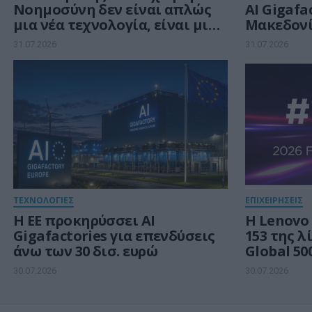
Νοημοσύνη δεν είναι απλώς
AI Gigafa
μια νέα τεχνολογία, είναι μια
Μακεδονί
νέα βιομηχανική
ευρωπαϊκ
31.07.2026
31.07.2026
επανάσταση»
ευρώ για
Νοημοσύ
ΤΕΧΝΟΛΟΓΙΕΣ
ΕΠΙΧΕΙΡΗΣΕΙΣ
Η ΕΕ προκηρύσσει AI
Η Lenovo
Gigafactories για επενδύσεις
153 της λ
άνω των 30 δισ. ευρώ
Global 50
ανάπτυξη
30.07.2026
30.07.2026
Νοημοσύ