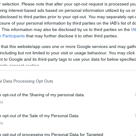
r selection. Please note that after your opt-out request is processed y
eing interest-based ads based on personal information utilized by us or
ηρωθεί τη Δευτέρα 6/7/2026 και ώρα 09:00.
disclosed to third parties prior to your opt-out. You may separately opt-
losure of your personal information by third parties on the IAB’s list of
. This information may also be disclosed by us to third parties on the
IA
σημαντικό βήμα για την ασφαλή και υπεύθυνη
Participants
that may further disclose it to other third parties.
οημοσύνης, διασφαλίζοντας παράλληλα την
 that this website/app uses one or more Google services and may gath
 πολιτών.
including but not limited to your visit or usage behaviour. You may click 
 to Google and its third-party tags to use your data for below specifi
ισαγωγή ενός ισχυρού ρυθμιστικού πλαισίου πο
ogle consent section.
 ελληνική έννομη τάξη, ενώ δημιουργούνται οι
l Data Processing Opt Outs
αινοτομίας, της προστασίας των πολιτών και τη
ας.
o opt-out of the Sharing of my personal data.
In
 θεσπίζονται οι αναγκαίοι εθνικοί μηχανισμοί
o opt-out of the Sale of my Personal Data.
In
to opt-out of processing my Personal Data for Targeted