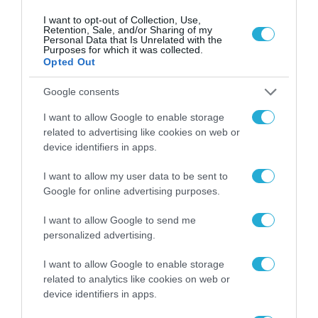
για τα πρόστιμα σε
I want to opt-out of Collection, Use,
παραβάσεις που
Retention, Sale, and/or Sharing of my
αφορούν τους ΦΗΜ
Personal Data that Is Unrelated with the
31.07.2026
Purposes for which it was collected.
Opted Out
Σ. Καλαφάτης: «Η
Τεχνητή Νοημοσύνη
Google consents
δεν είναι απλώς μια
νέα τεχνολογία, είναι
I want to allow Google to enable storage
31.07.2026
μια νέα βιομηχανική
related to advertising like cookies on web or
επανάσταση»
device identifiers in apps.
Νέος οδηγός του ΕΚΤ
για τη χρηματοδότηση
I want to allow my user data to be sent to
των ελληνικών
Google for online advertising purposes.
επιχειρήσεων στον
31.07.2026
χώρο της άμυνας
I want to allow Google to send me
personalized advertising.
Η πιο ταξιδιάρικη
βαλίτσα του φετινού
καλοκαιριού έχει την
I want to allow Google to enable storage
υπογραφή της Xiaomi
related to analytics like cookies on web or
31.07.2026
device identifiers in apps.