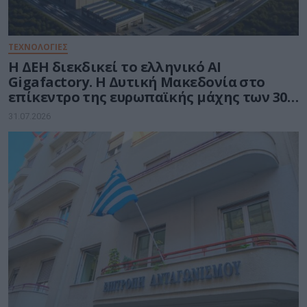
ΤΕΧΝΟΛΟΓΙΕΣ
Η ΔΕΗ διεκδικεί το ελληνικό AI
Gigafactory. Η Δυτική Μακεδονία στο
επίκεντρο της ευρωπαϊκής μάχης των 30
δισ. ευρώ για την Τεχνητή Νοημοσύνη
31.07.2026