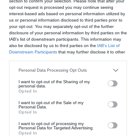
section to confirm your selection. Please note that after your
opt-out request is processed you may continue seeing
interest-based ads based on personal information utilized by
us or personal information disclosed to third parties prior to
your opt-out. You may separately opt-out of the further
disclosure of your personal information by third parties on the
IAB’s list of downstream participants. This information may
also be disclosed by us to third parties on the
IAB’s List of
Downstream Participants
that may further disclose it to other
third parties.
Please note that this website/app uses one or more Google
Personal Data Processing Opt Outs
services and may gather and store information including but
not limited to your visit or usage behaviour. You may click to
I want to opt-out of the Sharing of my
personal data.
ΡΟΗ ΕΙΔΗΣΕΩΝ
grant or deny consent to Google and its third-party tags to
Opted In
use your data for below specified purposes in below Google
Το χρηματοδοτούμενο
consent section.
I want to opt-out of the Sale of my
από την ΕΕ έργο “The
Personal Data.
Gaming Police”
Opted In
ενισχύει την ασφάλεια
31.07.2026
των παιδιών στο
I want to opt-out of processing my
διαδίκτυο
Personal Data for Targeted Advertising.
Opted In
ΑΑΔΕ: Διευκρινίσεις