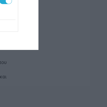
άλιση
τις
και
με
που
και