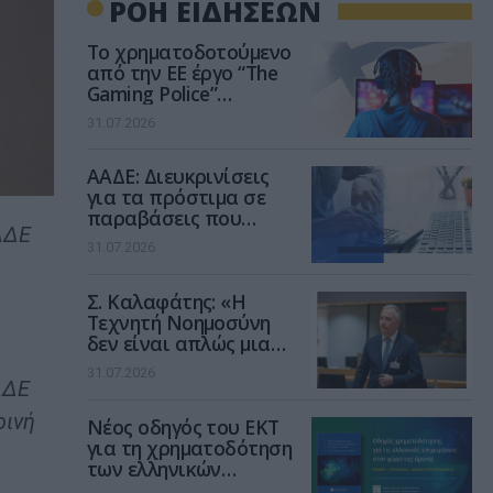
ΡΟΗ ΕΙΔΗΣΕΩΝ
Το χρηματοδοτούμενο
από την ΕΕ έργο “The
Gaming Police”
ενισχύει την ασφάλεια
31.07.2026
των παιδιών στο
διαδίκτυο
ΑΑΔΕ: Διευκρινίσεις
για τα πρόστιμα σε
παραβάσεις που
ΑΔΕ
αφορούν τους ΦΗΜ
31.07.2026
Σ. Καλαφάτης: «Η
Τεχνητή Νοημοσύνη
δεν είναι απλώς μια
νέα τεχνολογία, είναι
31.07.2026
μια νέα βιομηχανική
ΑΔΕ
επανάσταση»
ρινή
Νέος οδηγός του ΕΚΤ
για τη χρηματοδότηση
των ελληνικών
επιχειρήσεων στον