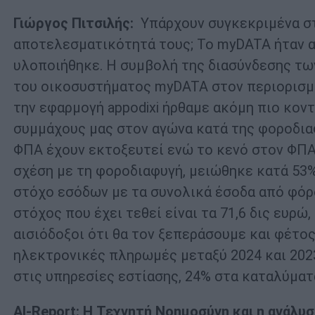
Γιώργος Πιτσιλής:
Υπάρχουν συγκεκριμένα στ
αποτελεσματικότητά τους; Το myDATA ήταν α
υλοποιήθηκε. Η συμβολή της διασύνδεσης τω
του οικοσυστήματος myDATA στον περιορισμό
την εφαρμογή appodixi ήρθαμε ακόμη πιο κον
συμμάχους μας στον αγώνα κατά της φοροδιαφ
ΦΠΑ έχουν εκτοξευτεί ενώ το κενό στον ΦΠΑ,
σχέση με τη φοροδιαφυγή, μειώθηκε κατά 53%
στόχο εσόδων με τα συνολικά έσοδα από φόρου
στόχος που έχει τεθεί είναι τα 71,6 δις ευρώ
αισιόδοξοι ότι θα τον ξεπεράσουμε και φέτος
ηλεκτρονικές πληρωμές μεταξύ 2024 και 2023
στις υπηρεσίες εστίασης, 24% στα καταλύματα
AI-
Report: Η Τεχνητή Νοημοσύνη και η ανάλυ