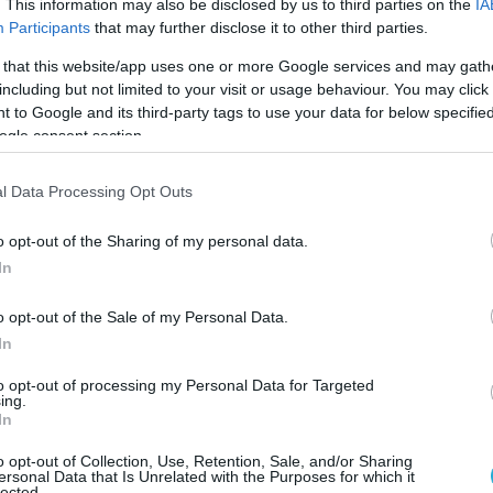
οι. Και αυτή ήταν η πρώτη μεγάλη πρόκληση πο
. This information may also be disclosed by us to third parties on the
IA
Participants
that may further disclose it to other third parties.
 στη σχέση μας με τους πολίτες.
 that this website/app uses one or more Google services and may gath
including but not limited to your visit or usage behaviour. You may click 
λλοντος -ας πούμε σε ένα βάθος πενταετίας-
 to Google and its third-party tags to use your data for below specifi
ξελίξεων; Ποια είναι τα επόμενα βήματα για το
ogle consent section.
κής διοίκησης στην Ελλάδα και πώς θα αλλάξει
οι με το κράτος;
l Data Processing Opt Outs
o opt-out of the Sharing of my personal data.
όμαστε μεθοδικά για να μετεξελίξουμε την ΑΑΔΕ
In
οτομία αποτελεί τον ακρογωνιαίο λίθο της
ατοποιήσουμε τις διαδικασίες μας, να ενισχύσο
o opt-out of the Sale of my Personal Data.
In
κευμένες υπηρεσίες στους φορολογούμενους.
ο Taxis που έρχεται, την ολοκλήρωση του
to opt-out of processing my Personal Data for Targeted
ing.
ην ενσωμάτωση της τεχνητής νοημοσύνης. Οι
In
 δρόμους στην ανάλυση δεδομένων, τον εντοπισμ
o opt-out of Collection, Use, Retention, Sale, and/or Sharing
ersonal Data that Is Unrelated with the Purposes for which it
η των ελέγχων. Ο ψηφιακός μετασχηματισμός,
lected.