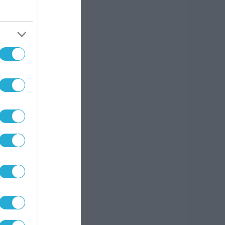
ργία
 και
Σε
ε το
α