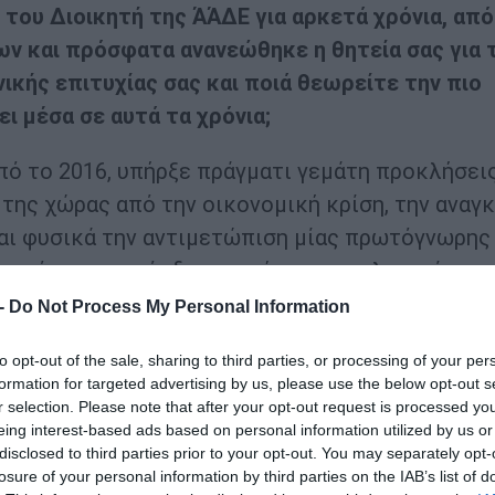
η του Διοικητή της ΆΆΔΕ για αρκετά χρόνια, από
ν και πρόσφατα ανανεώθηκε η θητεία σας για 
νικής επιτυχίας σας και ποιά θεωρείτε την πιο
 μέσα σε αυτά τα χρόνια;
πό το 2016, υπήρξε πράγματι γεμάτη προκλήσεις
ης χώρας από την οικονομική κρίση, την αναγκ
αι φυσικά την αντιμετώπιση μίας πρωτόγνωρης
ες, όμως, η πρόοδος που έχει συντελεστεί με
ίδι μου είναι η προσήλωσή μου στην αρχή της
 -
Do Not Process My Personal Information
 κίνητρο πηγάζει από την επιθυμία να προσφέρ
to opt-out of the sale, sharing to third parties, or processing of your per
αι αγκυλώσεις του παρελθόντος, αφήνοντας θετ
formation for targeted advertising by us, please use the below opt-out s
 τη δημιουργία ενός αξιόπιστου και δίκαιου
r selection. Please note that after your opt-out request is processed y
eing interest-based ads based on personal information utilized by us or
καιώματα των πολιτών και που οι πολίτες
disclosed to third parties prior to your opt-out. You may separately opt-
 να μπορούμε να αναγνωρίζουμε τα λάθη μας, να
losure of your personal information by third parties on the IAB’s list of