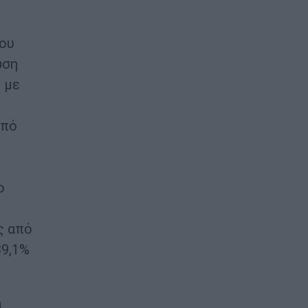
που
ωση
 με
από
ο
ς από
39,1%
α