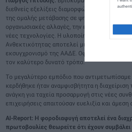
Γιώργος Πιτσιλής:
Βρισκόμαστε σε μια κομβικ
authenti
διεθνείς εξελίξεις διαμορφώνουν ένα νέο τοπ
της ομαλής μετάβασης σε ψηφιακές διαδικασί
οργανωσιακές αλλαγές, την εκπαίδευση του 
νέες τεχνολογίες. Η υλοποίηση των έργων π
Ανθεκτικότητας αποτελεί μια μεγάλη πρόκληση
εκσυγχρονισμό της ΑΑΔΕ. Οφείλουμε να διασφ
τον καλύτερο δυνατό τρόπο.
Το μεγαλύτερο εμπόδιο που αντιμετωπίσαμε 
κερδήθηκε ήταν αναμφισβήτητα η διαχείριση 
ανάγκη για ταχεία προσαρμογή στις νέες συνθ
επιχειρήσεις απαιτούσαν ευελιξία και άμεση
AI-
Report: Η φοροδιαφυγή αποτελεί ένα διαχρ
πρωτοβουλίες θεωρείτε ότι έχουν συμβάλει