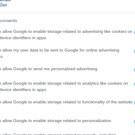
οχωρούσαμε και με τον οργανωσιακό μας
Out
νθρώπων μας σε νέες τεχνολογίες και η δημιου
consents
ποτελούν βασικές μας προτεραιότητες. Η
o allow Google to enable storage related to advertising like cookies on
ιαρχείται από την αφοσίωσή του στις αξίες του
evice identifiers in apps.
τις προκλήσεις και να ηγούνται της εξέλιξης. 
τρόπος που οι φορολογούμενοι αλληλεπιδρούν μ
o allow my user data to be sent to Google for online advertising
s.
οραματίζομαι μια ΑΑΔΕ πλήρως ψηφιοποιημένη,
που θα λειτουργεί, προσφέροντας
to allow Google to send me personalized advertising.
 στους φορολογούμενους. Διαρκώς δίπλα στον
o allow Google to enable storage related to analytics like cookies on
evice identifiers in apps.
λήσεις που αντιμετωπίσατε κατά την προσπάθει
o allow Google to enable storage related to functionality of the website
οιο ήταν το μεγαλύτερο εμπόδιο – πολιτικό,
τε;
o allow Google to enable storage related to personalization.
o allow Google to enable storage related to security, including