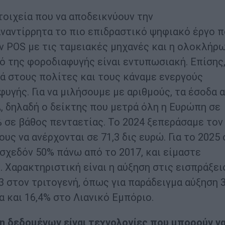
οιχεία που να αποδεικνύουν την
ναντίρρητα το πιο επιδραστικό ψηφιακό έργο 
ν POS με τις ταμειακές μηχανές και η ολοκλήρ
 της φοροδιαφυγής είναι εντυπωσιακή. Επίσης,
τά στους πολίτες και τους κάναμε ενεργούς
υγής. Για να μιλήσουμε με αριθμούς, τα έσοδα 
 δηλαδή ο δείκτης που μετρά όλη η Ευρώπη σε
 σε βάθος πενταετίας. Το 2024 ξεπεράσαμε τον
ς να ανέρχονται σε 71,3 δις ευρώ. Για το 2025 
, σχεδόν 50% πάνω από το 2017, και είμαστε
. Χαρακτηριστική είναι η αύξηση στις εισπράξει
 στον τριτογενή, όπως για παράδειγμα αύξηση 
 και 16,4% στο Λιανικό Εμπόριο.
ση δεδομένων είναι τεχνολογίες που μπορούν ν