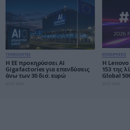
Νοημοσύ
ΤΕΧΝΟΛΟΓΙΕΣ
ΕΠΙΧΕΙΡΗΣΕΙΣ
Η ΕΕ προκηρύσσει AI
Η Lenovo
Gigafactories για επενδύσεις
153 της λ
άνω των 30 δισ. ευρώ
Global 50
ανάπτυξη
30.07.2026
30.07.2026
Νοημοσύ