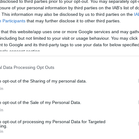
disclosed to third parties prior to your opt-out. You may separately opt-
losure of your personal information by third parties on the IAB’s list of
. This information may also be disclosed by us to third parties on the
IA
Participants
that may further disclose it to other third parties.
 that this website/app uses one or more Google services and may gath
including but not limited to your visit or usage behaviour. You may click 
 to Google and its third-party tags to use your data for below specifi
ogle consent section.
ί οριστικά από το πεδίο της τεχνολογικής
ιτικής, της παραγωγικής διαδικασίας και της
l Data Processing Opt Outs
ου η παγκόσμια οικονομία καλείται να αντιμετω
ικές πιέσεις και τη μετάβαση σε ένα νέο ψηφι
o opt-out of the Sharing of my personal data.
In
ις επιπτώσεις της AI αποκτά καθαρά στρατηγικ
σεις και οι επιχειρήσεις βρίσκονται πλέον
o opt-out of the Sale of my Personal Data.
ούν την παραγωγικότητα, την απασχόληση, τη
In
 ίδιο τον μετασχηματισμό της οικονομικής
to opt-out of processing my Personal Data for Targeted
ing.
In