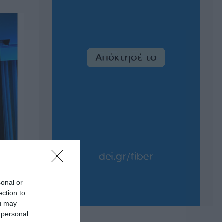
sonal or
ection to
ou may
 personal