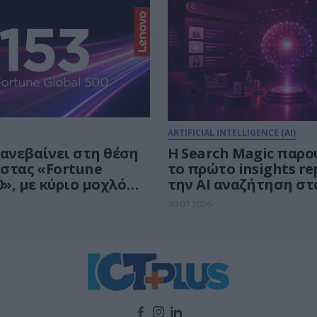
νη
ARTIFICIAL INTELLIGENCE (AI)
 ανεβαίνει στη θέση
Η Search Magic παρο
ίστας «Fortune
το πρώτο insights re
0», με κύριο μοχλό
την AI αναζήτηση στ
ς την Τεχνητή
ελληνικό e-commerc
30.07.2026
νη