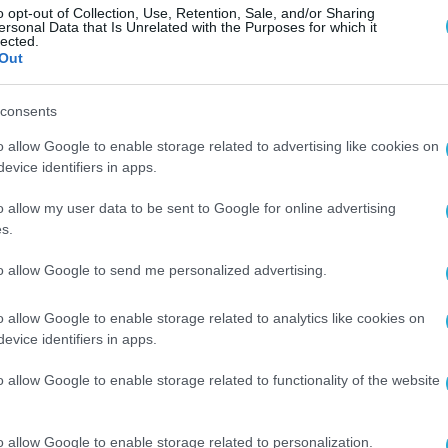
 της Ελλάδος, Γιάννης Στουρνάρας, αναλύει τις
o opt-out of Collection, Use, Retention, Sale, and/or Sharing
ersonal Data that Is Unrelated with the Purposes for which it
ις της τεχνητής νοημοσύνης. Παράλληλα, εστιάζ
lected.
Out
οι κεντρικές τράπεζες στη νέα εποχή, καθώς κα
η και η Ελλάδα, ώστε να αξιοποιήσουν τις ευκα
consents
χυθούν οι ανισότητες ή να προκύψουν νέοι
o allow Google to enable storage related to advertising like cookies on
evice identifiers in apps.
o allow my user data to be sent to Google for online advertising
s.
ΤΡΑΠΕΖΑ ΤΗΣ ΕΛΛΑΔΟΣ
to allow Google to send me personalized advertising.
o allow Google to enable storage related to analytics like cookies on
evice identifiers in apps.
o allow Google to enable storage related to functionality of the website
o allow Google to enable storage related to personalization.