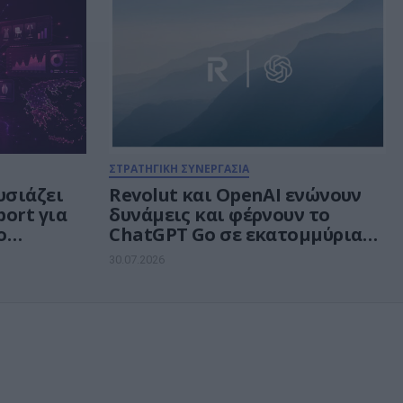
της Τεχνητής Νοημοσύνης σε
κάθε δίκτυο
ΣΤΡΑΤΗΓΙΚΗ ΣΥΝΕΡΓΑΣΙΑ
υσιάζει
Revolut και OpenAI ενώνουν
port για
δυνάμεις και φέρνουν το
ο
ChatGPT Go σε εκατομμύρια
e
πελάτες
30.07.2026