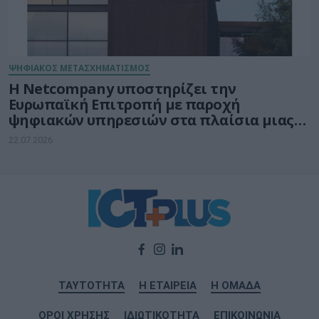
ΨΗΦΙΑΚΟΣ ΜΕΤΑΣΧΗΜΑΤΙΣΜΟΣ
Η Netcompany υποστηρίζει την
Ευρωπαϊκή Επιτροπή με παροχή
ψηφιακών υπηρεσιών στα πλαίσια μιας
μακρόχρονης και σταθερής συνεργασίας
22.07.2026
ΤΑΥΤΟΤΗΤΑ
Η ΕΤΑΙΡΕΙΑ
Η ΟΜΑΔΑ
ΟΡΟΙ ΧΡΗΣΗΣ
ΙΔΙΩΤΙΚΟΤΗΤΑ
ΕΠΙΚΟΙΝΩΝΙΑ