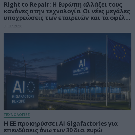
Right to Repair: Η Ευρώπη αλλάζει τους
κανόνες στην τεχνολογία. Οι νέες μεγάλες
υποχρεώσεις των εταιρειών και τα οφέλη
για τους καταναλωτές
31.07.2026
ΤΕΧΝΟΛΟΓΙΕΣ
Η ΕΕ προκηρύσσει AI Gigafactories για
επενδύσεις άνω των 30 δισ. ευρώ