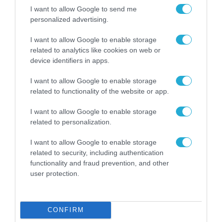
νέα τεχνολογία, είναι
31.07.2026
I want to allow Google to send me
μια νέα βιομηχανική
personalized advertising.
επανάσταση»
Νέος οδηγός του ΕΚΤ
I want to allow Google to enable storage
για τη χρηματοδότηση
των ελληνικών
related to analytics like cookies on web or
επιχειρήσεων στον
device identifiers in apps.
31.07.2026
χώρο της άμυνας
I want to allow Google to enable storage
Η πιο ταξιδιάρικη
related to functionality of the website or app.
βαλίτσα του φετινού
καλοκαιριού έχει την
I want to allow Google to enable storage
υπογραφή της Xiaomi
31.07.2026
related to personalization.
I want to allow Google to enable storage
ΟΛΗ Η ΡΟΗ ΕΙΔΗΣΕΩΝ
related to security, including authentication
functionality and fraud prevention, and other
user protection.
CONFIRM