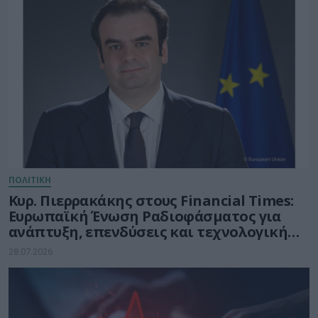
ΠΟΛΙΤΙΚΗ
Κυρ. Πιερρακάκης στους Financial Times:
Ευρωπαϊκή Ένωση Ραδιοφάσματος για
ανάπτυξη, επενδύσεις και τεχνολογική
κυριαρχία
28.07.2026