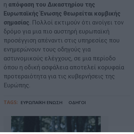
η
απόφαση του Δικαστηρίου της
Ευρωπαϊκής Ένωσης θεωρείται κομβικής
σημασίας
. Πολλοί εκτιμούν ότι ανοίγει τον
δρόμο για μια πιο αυστηρή ευρωπαϊκή
προσέγγιση απέναντι στις υπηρεσίες που
ενημερώνουν τους οδηγούς για
αστυνομικούς ελέγχους, σε μια περίοδο
όπου η οδική ασφάλεια αποτελεί κορυφαία
προτεραιότητα για τις κυβερνήσεις της
Ευρώπης.
TAGS:
ΕΥΡΩΠΑΪΚΗ ΕΝΩΣΗ
ΟΔΗΓΟΙ