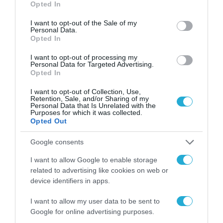
Opted In
use your data for below specified purposes in below Google
consent section.
I want to opt-out of the Sale of my
Personal Data.
Opted In
I want to opt-out of processing my
ΡΟΗ ΕΙΔΗΣΕΩΝ
Personal Data for Targeted Advertising.
Opted In
Το χρηματοδοτούμενο
I want to opt-out of Collection, Use,
από την ΕΕ έργο “The
Retention, Sale, and/or Sharing of my
Gaming Police”
Personal Data that Is Unrelated with the
ενισχύει την ασφάλεια
Purposes for which it was collected.
31.07.2026
Opted Out
των παιδιών στο
διαδίκτυο
ΑΑΔΕ: Διευκρινίσεις
Google consents
για τα πρόστιμα σε
παραβάσεις που
I want to allow Google to enable storage
αφορούν τους ΦΗΜ
related to advertising like cookies on web or
31.07.2026
device identifiers in apps.
Σ. Καλαφάτης: «Η
I want to allow my user data to be sent to
Τεχνητή Νοημοσύνη
Google for online advertising purposes.
δεν είναι απλώς μια