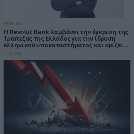
ΤΡΑΠΕΖΕΣ
Η Revolut Bank λαμβάνει την έγκριση της
Τράπεζας της Ελλάδος για την ίδρυση
ελληνικού υποκαταστήματος και ορίζει
τον Βασίλη Αμεράνη Γενικό Διευθυντή
31.07.2026