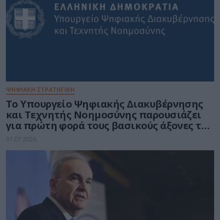
ΨΗΦΙΑΚΗ ΣΤΡΑΤΗΓΙΚΗ
Το Υπουργείο Ψηφιακής Διακυβέρνησης
και Τεχνητής Νοημοσύνης παρουσιάζει
για πρώτη φορά τους βασικούς άξονες του
νέου Εθνικού Διαστημικού Προγράμματος
31.07.2026