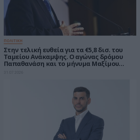
ΠΟΛΙΤΙΚΗ
Στην τελική ευθεία για τα €5,8 δισ. του
Ταμείου Ανάκαμψης. Ο αγώνας δρόμου
Παπαθανάση και το μήνυμα Μαξίμου
στους υπουργούς
31.07.2026