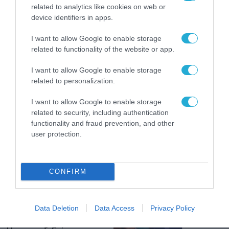
από την ΕΕ έργο “The
related to analytics like cookies on web or
Gaming Police”
device identifiers in apps.
ενισχύει την ασφάλεια
31.07.2026
των παιδιών στο
I want to allow Google to enable storage
διαδίκτυο
related to functionality of the website or app.
ΑΑΔΕ: Διευκρινίσεις
για τα πρόστιμα σε
I want to allow Google to enable storage
παραβάσεις που
related to personalization.
αφορούν τους ΦΗΜ
31.07.2026
I want to allow Google to enable storage
Σ. Καλαφάτης: «Η
related to security, including authentication
Τεχνητή Νοημοσύνη
functionality and fraud prevention, and other
δεν είναι απλώς μια
user protection.
νέα τεχνολογία, είναι
31.07.2026
μια νέα βιομηχανική
επανάσταση»
Νέος οδηγός του ΕΚΤ
CONFIRM
για τη χρηματοδότηση
των ελληνικών
επιχειρήσεων στον
31.07.2026
Data Deletion
Data Access
Privacy Policy
χώρο της άμυνας