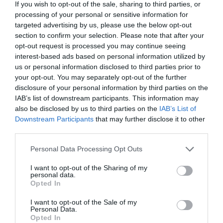
If you wish to opt-out of the sale, sharing to third parties, or
κινηθούν κοντά στο 3%, κυρίως λόγω της
processing of your personal or sensitive information for
αναμενόμενης αύξησης των επενδύσεων.
targeted advertising by us, please use the below opt-out
section to confirm your selection. Please note that after your
opt-out request is processed you may continue seeing
TAGS:
interest-based ads based on personal information utilized by
EUROBANK
ΟΙΚΟΝΟΜΙΑ
ΤΑΜΕΙΟ
us or personal information disclosed to third parties prior to
ΧΡΗΜΑΤΟΠΙΣΤΩΤΙΚΗΣ
your opt-out. You may separately opt-out of the further
ΣΤΑΘΕΡΟΤΗΤΑΣ (ΤΧΣ)
disclosure of your personal information by third parties on the
IAB’s list of downstream participants. This information may
also be disclosed by us to third parties on the
IAB’s List of
Downstream Participants
that may further disclose it to other
third parties.
Please note that this website/app uses one or more Google
Personal Data Processing Opt Outs
services and may gather and store information including but
not limited to your visit or usage behaviour. You may click to
I want to opt-out of the Sharing of my
personal data.
grant or deny consent to Google and its third-party tags to
Opted In
use your data for below specified purposes in below Google
consent section.
I want to opt-out of the Sale of my
Personal Data.
Opted In