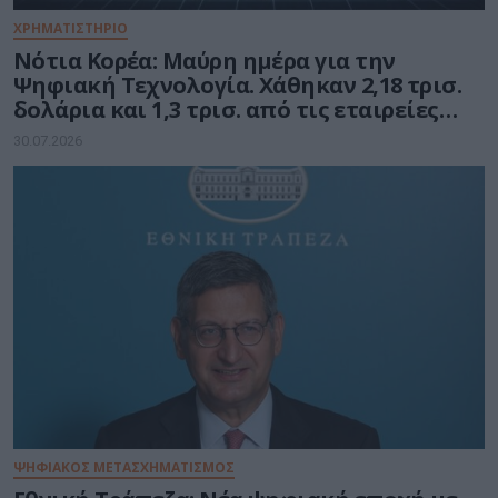
ΧΡΗΜΑΤΙΣΤΗΡΙΟ
Νότια Κορέα: Μαύρη ημέρα για την
Ψηφιακή Τεχνολογία. Χάθηκαν 2,18 τρισ.
δολάρια και 1,3 τρισ. από τις εταιρείες
ημιαγωγών
30.07.2026
ΨΗΦΙΑΚΟΣ ΜΕΤΑΣΧΗΜΑΤΙΣΜΟΣ