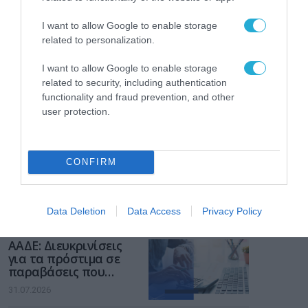
I want to allow Google to enable storage
related to personalization.
I want to allow Google to enable storage
related to security, including authentication
functionality and fraud prevention, and other
user protection.
ΡΟΗ ΕΙΔΗΣΕΩΝ
CONFIRM
Το χρηματοδοτούμενο
από την ΕΕ έργο “The
Gaming Police”
ενισχύει την ασφάλεια
Data Deletion
Data Access
Privacy Policy
31.07.2026
των παιδιών στο
διαδίκτυο
ΑΑΔΕ: Διευκρινίσεις
για τα πρόστιμα σε
παραβάσεις που
αφορούν τους ΦΗΜ
31.07.2026