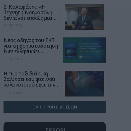
Σ. Καλαφάτης: «Η
Τεχνητή Νοημοσύνη
δεν είναι απλώς μια
νέα τεχνολογία, είναι
31.07.2026
μια νέα βιομηχανική
επανάσταση»
Νέος οδηγός του ΕΚΤ
για τη χρηματοδότηση
των ελληνικών
επιχειρήσεων στον
31.07.2026
χώρο της άμυνας
Η πιο ταξιδιάρικη
βαλίτσα του φετινού
καλοκαιριού έχει την
υπογραφή της Xiaomi
31.07.2026
ΟΛΗ Η ΡΟΗ ΕΙΔΗΣΕΩΝ