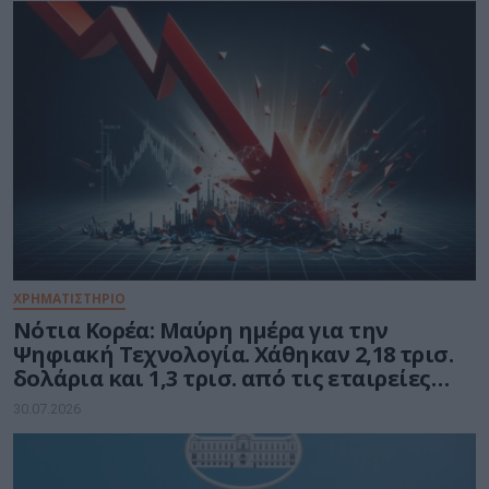
ΧΡΗΜΑΤΙΣΤΗΡΙΟ
Νότια Κορέα: Μαύρη ημέρα για την
Ψηφιακή Τεχνολογία. Χάθηκαν 2,18 τρισ.
δολάρια και 1,3 τρισ. από τις εταιρείες
ημιαγωγών
30.07.2026