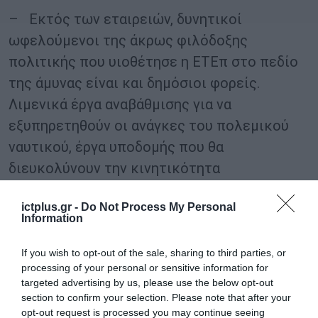
– Εκτός των εταιρειών, δυνητικοί
ωφελούμενοι της άκρως φιλόδοξης
πολιτικής που υιοθέτησε η ΕΤΕπ στο πεδίο
της άμυνας είναι και δημόσιοι φορείς.
Λιμενικά έργα αναβάθμισης για να
εξυπηρετηθούν οι ανάγκες του πολεμικού
ναυτικού, έργα υποδομής που θα
διευκολύνουν την κινητικότητα
στρατιωτικών μονάδων, στρατιωτικά
ictplus.gr -
Do Not Process My Personal
νοσοκομεία που είναι ανοικτά και σε
Information
πολίτες, έργα κυβερνοασφάλειας, φύλαξης
και ασφάλειας κρίσιμων υποδομών, έργα και
If you wish to opt-out of the sale, sharing to third parties, or
processing of your personal or sensitive information for
επενδύσεις στον τομέα του διαστήματος
targeted advertising by us, please use the below opt-out
είναι όχι μόνο επιλέξιμα πλέον για
section to confirm your selection. Please note that after your
opt-out request is processed you may continue seeing
χρηματοδότηση από την ΕΤΕπ, αλλά