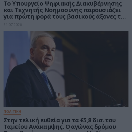
Το Υπουργείο Ψηφιακής Διακυβέρνησης
και Τεχνητής Νοημοσύνης παρουσιάζει
για πρώτη φορά τους βασικούς άξονες του
νέου Εθνικού Διαστημικού Προγράμματος
31.07.2026
ΠΟΛΙΤΙΚΗ
Στην τελική ευθεία για τα €5,8 δισ. του
Ταμείου Ανάκαμψης. Ο αγώνας δρόμου