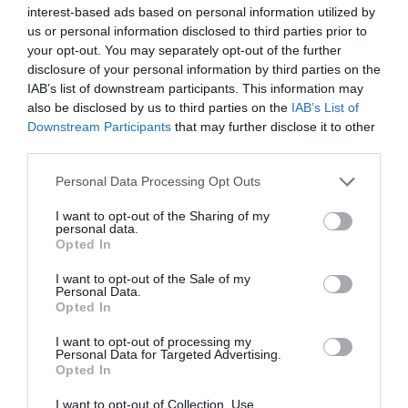
interest-based ads based on personal information utilized by
αποτελούν στρατηγική προτεραιότητα για
us or personal information disclosed to third parties prior to
your opt-out. You may separately opt-out of the further
την Τράπεζα.
disclosure of your personal information by third parties on the
IAB’s list of downstream participants. This information may
Το μήνυμα γενικά που μετέφερε ο κ.
also be disclosed by us to third parties on the
IAB’s List of
Τσακίρης στα στελέχη της ελληνικής
Downstream Participants
that may further disclose it to other
third parties.
αμυντικής βιομηχανίας ήταν ότι η ΕΤΕπ είναι
Please note that this website/app uses one or more Google
πιο αποφασισμένη και πρόθυμη από ποτέ να
Personal Data Processing Opt Outs
services and may gather and store information including but
χρηματοδοτήσει επενδύσεις που θα
not limited to your visit or usage behaviour. You may click to
I want to opt-out of the Sharing of my
personal data.
θωρακίσουν την ελληνική και ευρωπαϊκή
grant or deny consent to Google and its third-party tags to
Opted In
use your data for below specified purposes in below Google
ασφάλεια και θα ενισχύσουν την αμυντική
consent section.
I want to opt-out of the Sale of my
βιομηχανία.
Personal Data.
Opted In
TAGS:
I want to opt-out of processing my
Personal Data for Targeted Advertising.
ΑΜΥΝΑ
ΓΙΑΝΝΗΣ
ΕΥΡΩΠΑΪΚΗ ΤΡΑΠΕΖΑ
Opted In
ΤΣΑΚΙΡΗΣ
ΕΠΕΝΔΥΣΕΩΝ (ΕΤΕΠ)
I want to opt-out of Collection, Use,