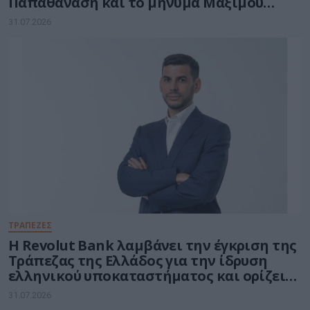
Παπαθανάση και το μήνυμα Μαξίμου
στους υπουργούς
31.07.2026
ΤΡΑΠΕΖΕΣ
Η Revolut Bank λαμβάνει την έγκριση της
Τράπεζας της Ελλάδος για την ίδρυση
ελληνικού υποκαταστήματος και ορίζει
τον Βασίλη Αμεράνη Γενικό Διευθυντή
31.07.2026