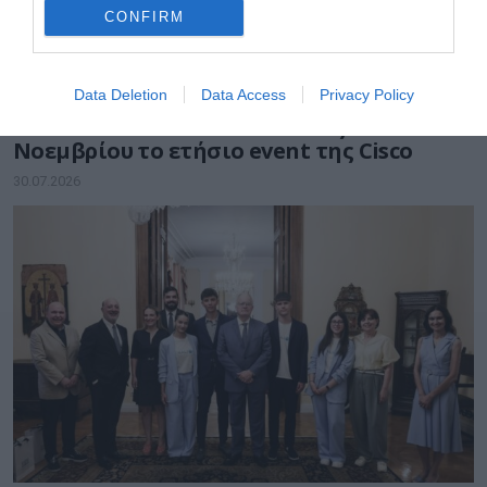
CONFIRM
Data Deletion
Data Access
Privacy Policy
ΕΚΔΗΛΩΣΕΙΣ
Cisco Connect 2026 Greece: Στις 12
Νοεμβρίου το ετήσιο event της Cisco
30.07.2026