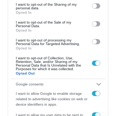
not limited to your visit or usage behaviour. You may click to
I want to opt-out of the Sharing of my
personal data.
grant or deny consent to Google and its third-party tags to
Opted In
use your data for below specified purposes in below Google
consent section.
I want to opt-out of the Sale of my
Personal Data.
Opted In
I want to opt-out of processing my
Personal Data for Targeted Advertising.
Opted In
I want to opt-out of Collection, Use,
Retention, Sale, and/or Sharing of my
Personal Data that Is Unrelated with the
Purposes for which it was collected.
Opted Out
ΕΚΔΗΛΩΣΕΙΣ
Google consents
I want to allow Google to enable storage
related to advertising like cookies on web or
device identifiers in apps.
I want to allow my user data to be sent to