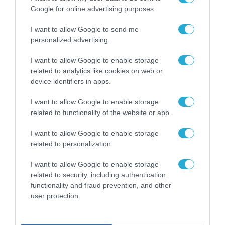
Google for online advertising purposes.
I want to allow Google to send me
personalized advertising.
I want to allow Google to enable storage
ΕΚΔΗΛΩΣΕΙΣ METATEAM | TEAMWORKS
related to analytics like cookies on web or
device identifiers in apps.
e-Government Forum: Στις 14 Οκτωβρίου η
μεγάλη συνάντηση της Ψηφιακής
I want to allow Google to enable storage
Διακυβέρνησης στην εποχή μετά το RRF
related to functionality of the website or app.
31.07.2026
I want to allow Google to enable storage
related to personalization.
I want to allow Google to enable storage
related to security, including authentication
functionality and fraud prevention, and other
user protection.