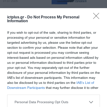
31.07.2026
Σ. Καλαφάτης: «Η
Τεχνητή Νοημοσύνη
ictplus.gr -
Do Not Process My Personal
Information
δεν είναι απλώς μια
νέα τεχνολογία, είναι
31.07.2026
μια νέα βιομηχανική
If you wish to opt-out of the sale, sharing to third parties, or
επανάσταση»
processing of your personal or sensitive information for
Νέος οδηγός του ΕΚΤ
targeted advertising by us, please use the below opt-out
για τη χρηματοδότηση
section to confirm your selection. Please note that after your
των ελληνικών
opt-out request is processed you may continue seeing
επιχειρήσεων στον
31.07.2026
χώρο της άμυνας
interest-based ads based on personal information utilized by
us or personal information disclosed to third parties prior to
Η πιο ταξιδιάρικη
your opt-out. You may separately opt-out of the further
βαλίτσα του φετινού
disclosure of your personal information by third parties on the
καλοκαιριού έχει την
IAB’s list of downstream participants. This information may
υπογραφή της Xiaomi
also be disclosed by us to third parties on the
IAB’s List of
31.07.2026
Downstream Participants
that may further disclose it to other
third parties.
ΟΛΗ Η ΡΟΗ ΕΙΔΗΣΕΩΝ
Please note that this website/app uses one or more Google
Personal Data Processing Opt Outs
services and may gather and store information including but