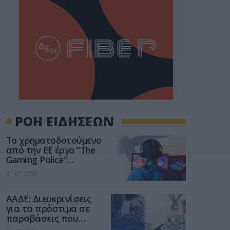
ΡΟΗ ΕΙΔΗΣΕΩΝ
Το χρηματοδοτούμενο
από την ΕΕ έργο “The
Gaming Police”
ενισχύει την ασφάλεια
31.07.2026
των παιδιών στο
διαδίκτυο
ΑΑΔΕ: Διευκρινίσεις
για τα πρόστιμα σε
παραβάσεις που
αφορούν τους ΦΗΜ