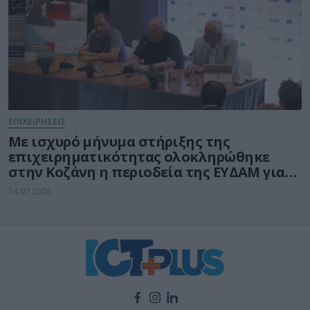
ΕΠΙΧΕΙΡΗΣΕΙΣ
Με ισχυρό μήνυμα στήριξης της
επιχειρηματικότητας ολοκληρώθηκε
στην Κοζάνη η περιοδεία της ΕΥΔΑΜ για
τις νέες δράσεις ύψους 140 εκατ. ευρώ
24.07.2026