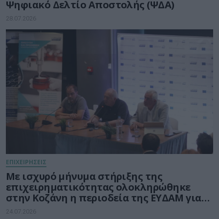
Ψηφιακό Δελτίο Αποστολής (ΨΔΑ)
28.07.2026
ΕΠΙΧΕΙΡΗΣΕΙΣ
Με ισχυρό μήνυμα στήριξης της
επιχειρηματικότητας ολοκληρώθηκε
στην Κοζάνη η περιοδεία της ΕΥΔΑΜ για
τις νέες δράσεις ύψους 140 εκατ. ευρώ
24.07.2026