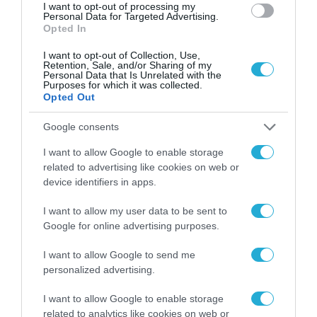
Ελευθερία Γαλαθιανάκη
(Πρέσβης της
I want to opt-out of processing my
Personal Data for Targeted Advertising.
Ελλάδας στην Ιορδανία), ο κ.
Βασίλης Γράψας
Opted In
(Project Manager, Mytilineos S.A.), o κ.
I want to opt-out of Collection, Use,
Χρήστος Δεμερτζής
(Εμπορικός Διευθυντής,
Retention, Sale, and/or Sharing of my
Personal Data that Is Unrelated with the
HB Body Group), o κ.
Ashraf Khasawneh
Purposes for which it was collected.
Opted Out
(Επιτετραμμένος της Πρεσβείας την
Google consents
Ιορδανίας στην Ελλάδα), η κα.
Μαρία
Πασχαλίδου
(Αντιπρόεδρος, Grantex S.A.), η
I want to allow Google to enable storage
related to advertising like cookies on web or
κα.
Βασιλική Σίμη
(Γραμματέας ΟΕΥ Γ’, Β5
device identifiers in apps.
Διεύθυνση Διμερών Οικονομικών Σχέσεων
I want to allow my user data to be sent to
με Χώρες Μ. Ανατολής, Β. Αφρικής, Κόλπου,
Google for online advertising purposes.
Ασίας, Ωκεανίας & Υποσαχάριας Αφρικής,
Υπουργείο Εξωτερικών) και ο κ.
Ahed Ali
I want to allow Google to send me
personalized advertising.
Sweidat
(Πρέσβης της Ιορδανίας στην
Ελλάδα). Συντονισμό της ημερίδας ανέλαβαν
I want to allow Google to enable storage
related to analytics like cookies on web or