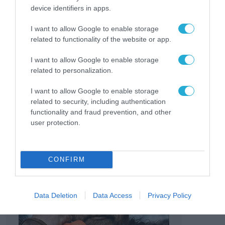
η κα.
Βίκυ Μακρυγιάννη
, Senior Advisor
device identifiers in apps.
ExportReady του ΣΕΒ και ο κ.
Χρήστος
I want to allow Google to enable storage
Σκούρας,
Διευθυντής Διεθνών και Θεσμικών
related to functionality of the website or app.
Σχέσεων της Enterprise Greece.
I want to allow Google to enable storage
related to personalization.
TAGS:
ENTERPRISE GREECE
ΕΒΕΑ
ΣΕΒ
ΣΕΒΕ
I want to allow Google to enable storage
related to security, including authentication
functionality and fraud prevention, and other
user protection.
CONFIRM
Data Deletion
Data Access
Privacy Policy