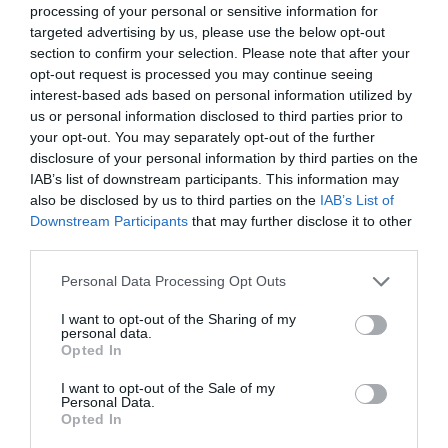
πυλώνες σταθερότητας στην Ανατολική
processing of your personal or sensitive information for
targeted advertising by us, please use the below opt-out
Μεσόγειο, προασπιζόμενες την ειρήνη, την
section to confirm your selection. Please note that after your
ασφάλεια και το ελεύθερο εμπόριο στην
opt-out request is processed you may continue seeing
interest-based ads based on personal information utilized by
περιοχή. Ειδικότερα, στη μετά Covid εποχή,
us or personal information disclosed to third parties prior to
υπάρχουν μεγάλα περιθώρια ενίσχυσης των
your opt-out. You may separately opt-out of the further
εμπορικών δεσμών μεταξύ των δύο χωρών.
disclosure of your personal information by third parties on the
IAB’s list of downstream participants. This information may
Κυρίως όμως, παρουσιάζονται πολλές
also be disclosed by us to third parties on the
IAB’s List of
ευκαιρίες επέκτασης των ελληνικών
Downstream Participants
that may further disclose it to other
third parties.
εξαγωγών σε διάφορους τομείς και η
Please note that this website/app uses one or more Google
προοπτική σημαντικής αύξησης των
Personal Data Processing Opt Outs
services and may gather and store information including but
ελληνικών επενδύσεων στην Ιορδανία».
not limited to your visit or usage behaviour. You may click to
I want to opt-out of the Sharing of my
personal data.
grant or deny consent to Google and its third-party tags to
Opted In
Στην εκδήλωση συμμετείχαν αλφαβητικά: η
use your data for below specified purposes in below Google
consent section.
κα.
Ελένη Αλμπαντή
(Exportgate, i-Services,
I want to opt-out of the Sale of my
Personal Data.
Global Transaction Banking, Eurobank), η κα.
Opted In