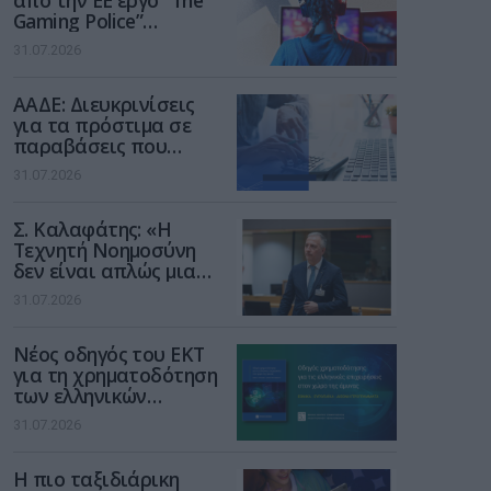
από την ΕΕ έργο “The
Gaming Police”
ενισχύει την ασφάλεια
31.07.2026
των παιδιών στο
διαδίκτυο
ΑΑΔΕ: Διευκρινίσεις
για τα πρόστιμα σε
παραβάσεις που
αφορούν τους ΦΗΜ
31.07.2026
Σ. Καλαφάτης: «Η
Τεχνητή Νοημοσύνη
δεν είναι απλώς μια
νέα τεχνολογία, είναι
31.07.2026
μια νέα βιομηχανική
επανάσταση»
Νέος οδηγός του ΕΚΤ
για τη χρηματοδότηση
των ελληνικών
επιχειρήσεων στον
31.07.2026
χώρο της άμυνας
Η πιο ταξιδιάρικη