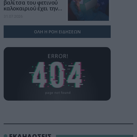
βαλίτσα του φετινού
καλοκαιριού έχει την
υπογραφή της Xiaomi
31.07.2026
ΟΛΗ Η ΡΟΗ ΕΙΔΗΣΕΩΝ
ΕΚΔΗΛΩΣΕΙΣ