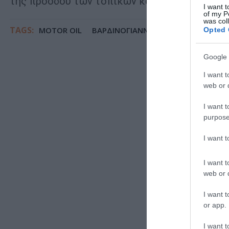
της προόδου των τοπικών κοινωνιών στις οπ
I want t
of my P
was col
TAGS:
MOTOR OIL
ΒΑΡΔΙΝΟΓΙΑΝΝΕΙΟ ΙΔΡΥΜΑ
Opted 
Google 
I want t
web or d
I want t
purpose
I want 
I want t
web or d
I want t
or app.
I want t