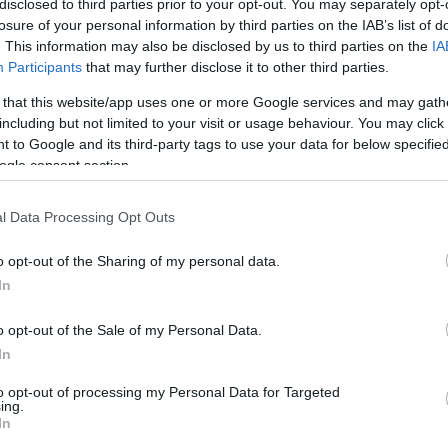
disclosed to third parties prior to your opt-out. You may separately opt-
losure of your personal information by third parties on the IAB’s list of
. This information may also be disclosed by us to third parties on the
IA
Participants
that may further disclose it to other third parties.
 that this website/app uses one or more Google services and may gath
including but not limited to your visit or usage behaviour. You may click 
 to Google and its third-party tags to use your data for below specifi
ogle consent section.
“VIKING”, πλήρως εξοπλισμένο, και τέσσερα
μεναρχείου Κορίνθου και θα ενισχύσουν άμεσα 
l Data Processing Opt Outs
o opt-out of the Sharing of my personal data.
αι στο πλαίσιο του μνημονίου συνεργασίας το
In
 αρχών, με στόχο την υλοποίηση έργων κοινής
o opt-out of the Sale of my Personal Data.
ίωση της καθημερινότητας των πολιτών.
In
αξίες και τις αρχές του, λειτουργεί διαχρονικά 
to opt-out of processing my Personal Data for Targeted
ing.
ντρο την ενίσχυση της ανάπτυξης, της ευημερία
In