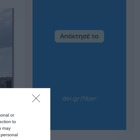
sonal or
ection to
ou may
 personal