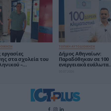
Νοημοσύνη
ΙΟΙΚΗΣΗ
ΤΟΠΙΚΗ ΑΥΤΟΔΙΟΙΚΗΣΗ
 εργασίες
Δήμος Αθηναίων:
ης στα σχολεία του
Παραδόθηκαν σε 100
ληνικού –
ενεργειακά ευάλωτα
πολης
νοικοκυριά τα vouche
30.07.2026
δωρεάν κλιματιστικ