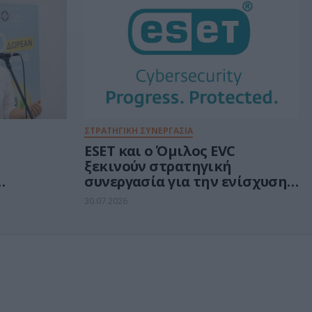
ΣΤΡΑΤΗΓΙΚΗ ΣΥΝΕΡΓΑΣΙΑ
ESET και ο Όμιλος EVC
ξεκινούν στρατηγική
συνεργασία για την ενίσχυση
rs για
της ανθεκτικότητας της
30.07.2026
ά
Ευρώπης στους τομείς
κυβερνοασφάλειας και
ενέργειας