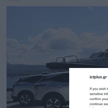
ictplus.gr
If you wish 
sensitive in
confirm you
continue se