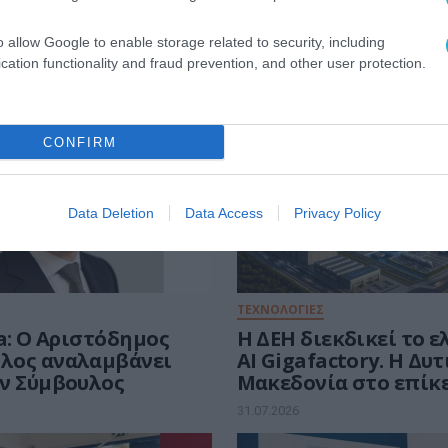
o allow Google to enable storage related to security, including
cation functionality and fraud prevention, and other user protection.
CONFIRM
Data Deletion
Data Access
Privacy Policy
ΤΕΧΝΟΛΟΓΙΕΣ
a: Ο Αριστόδημος
Η ΔΕΗ διεκδικεί το 
λος αναλαμβάνει
AI Gigafactory. Η Δυ
ν Σύμβουλος
Μακεδονία στο επίκ
ευρωπαϊκής μάχης τω
31.07.2026
ευρώ για την Τεχνητ