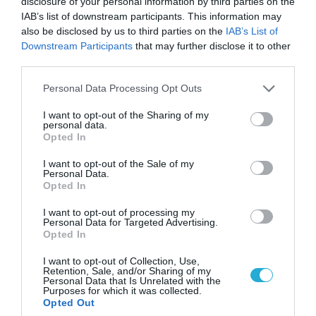
disclosure of your personal information by third parties on the
IAB’s list of downstream participants. This information may
also be disclosed by us to third parties on the
IAB’s List of
Downstream Participants
that may further disclose it to other
ΡΟΗ ΕΙΔΗΣΕΩΝ
third parties.
Το χρηματοδοτούμενο
Please note that this website/app uses one or more Google
Personal Data Processing Opt Outs
από την ΕΕ έργο “The
services and may gather and store information including but
Gaming Police”
not limited to your visit or usage behaviour. You may click to
I want to opt-out of the Sharing of my
ενισχύει την ασφάλεια
personal data.
31.07.2026
grant or deny consent to Google and its third-party tags to
των παιδιών στο
Opted In
use your data for below specified purposes in below Google
διαδίκτυο
consent section.
ΑΑΔΕ: Διευκρινίσεις
I want to opt-out of the Sale of my
Personal Data.
για τα πρόστιμα σε
Opted In
παραβάσεις που
αφορούν τους ΦΗΜ
31.07.2026
I want to opt-out of processing my
Personal Data for Targeted Advertising.
Opted In
Σ. Καλαφάτης: «Η
Τεχνητή Νοημοσύνη
I want to opt-out of Collection, Use,
δεν είναι απλώς μια
Retention, Sale, and/or Sharing of my
Personal Data that Is Unrelated with the
νέα τεχνολογία, είναι
31.07.2026
Purposes for which it was collected.
μια νέα βιομηχανική
Opted Out
επανάσταση»