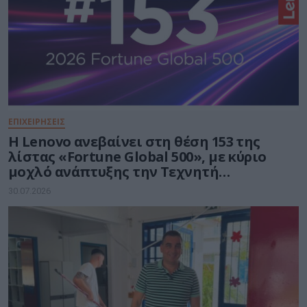
ΕΠΙΧΕΙΡΗΣΕΙΣ
Η Lenovo ανεβαίνει στη θέση 153 της
λίστας «Fortune Global 500», με κύριο
μοχλό ανάπτυξης την Τεχνητή
Νοημοσύνη
30.07.2026