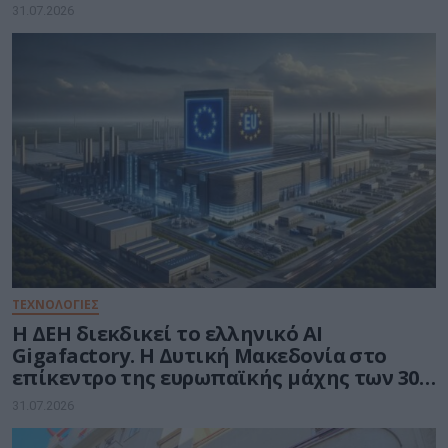
31.07.2026
ΤΕΧΝΟΛΟΓΙΕΣ
Η ΔΕΗ διεκδικεί το ελληνικό AI
Gigafactory. Η Δυτική Μακεδονία στο
επίκεντρο της ευρωπαϊκής μάχης των 30
δισ. ευρώ για την Τεχνητή Νοημοσύνη
31.07.2026