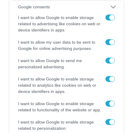
Νέος οδηγός του ΕΚΤ
Google consents
για τη χρηματοδότηση
των ελληνικών
I want to allow Google to enable storage
επιχειρήσεων στον
31.07.2026
related to advertising like cookies on web or
χώρο της άμυνας
device identifiers in apps.
Η πιο ταξιδιάρικη
βαλίτσα του φετινού
I want to allow my user data to be sent to
καλοκαιριού έχει την
Google for online advertising purposes.
υπογραφή της Xiaomi
31.07.2026
I want to allow Google to send me
personalized advertising.
ΟΛΗ Η ΡΟΗ ΕΙΔΗΣΕΩΝ
I want to allow Google to enable storage
related to analytics like cookies on web or
device identifiers in apps.
I want to allow Google to enable storage
related to functionality of the website or app.
I want to allow Google to enable storage
related to personalization.