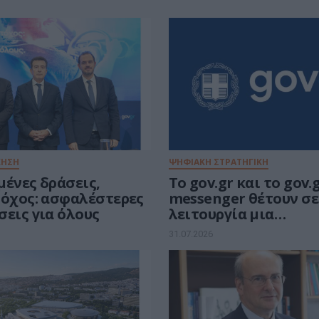
ΚΗΣΗ
ΨΗΦΙΑΚΗ ΣΤΡΑΤΗΓΙΚΗ
μένες δράσεις,
Το gov.gr και το gov.
τόχος: ασφαλέστερες
messenger θέτουν σε
σεις για όλους
λειτουργία μια
προσωποποιημένη κα
31.07.2026
εμπειρία εξυπηρέτη
πολιτών και επιχει