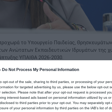
προχωρά το Υπουργείο Παιδείας, Θρησκευμάτων
των Ανώτατων Εκπαιδευτικών Ιδρυμάτων της χ
άπτυξης ΥΠΑΙΘΑ 2026-2030.
 παρεμβάσεων μικρής κλίμακας που περιλαμβάν
 -
Do Not Process My Personal Information
ργική αναβάθμιση κτηριακών εγκαταστάσεων και
to opt-out of the sale, sharing to third parties, or processing of your per
ισμού, καθώς και την εκπόνηση τεχνικών μελε
formation for targeted advertising by us, please use the below opt-out s
ου απαιτούνται για την υλοποίηση των έργων σ
r selection. Please note that after your opt-out request is processed y
eing interest-based ads based on personal information utilized by us or
disclosed to third parties prior to your opt-out. You may separately opt-
losure of your personal information by third parties on the IAB’s list of