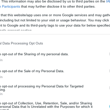
τισμού, Σοφία Ζαχαράκη, δήλωσε: «Με τη νέα,
. This information may also be disclosed by us to third parties on the
IA
Participants
that may further disclose it to other third parties.
ΕΙ επενδύουμε στην ασφαλή διατήρηση και λειτο
ό έμπρακτα την βελτίωση της καθημερινότητας
 that this website/app uses one or more Google services and may gath
including but not limited to your visit or usage behaviour. You may click 
ένων. Πάνω απ’ όλα όμως, επενδύουμε στην
 to Google and its third-party tags to use your data for below specifi
ρου γνώσης, κοινωνικής κινητικότητας, εθνική
ogle consent section.
τερα σήμερα, επιλέγουμε να στηρίξουμε ακόμη
l Data Processing Opt Outs
αναγνωρίζοντας τον καθοριστικό τους ρόλο στη
ιών. Θέλουμε κάθε νέος άνθρωπος, όπου κι αν
o opt-out of the Sharing of my personal data.
ασφαλείς και ποιοτικές πανεπιστημιακές υποδο
In
ου εξελίσσονται, διεκδικούν, καινοτομούν και
o opt-out of the Sale of my Personal Data.
ας επιλογή».
In
 των πανεπιστημιακών ιδρυμάτων, ώστε να
to opt-out of processing my Personal Data for Targeted
ing.
τουργία τους και να αναβαθμίζονται οι
In
 υπηρεσίες που παρέχουν προς φοιτητές, ακαδη
o opt-out of Collection, Use, Retention, Sale, and/or Sharing
ersonal Data that Is Unrelated with the Purposes for which it