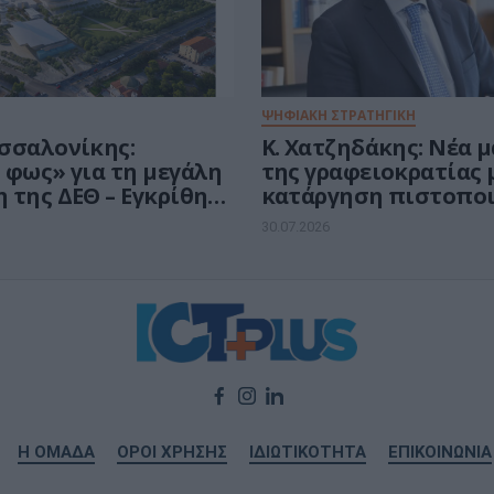
ΨΗΦΙΑΚΗ ΣΤΡΑΤΗΓΙΚΗ
σσαλονίκης:
Κ. Χατζηδάκης: Νέα 
 φως» για τη μεγάλη
της γραφειοκρατίας 
 της ΔΕΘ – Εγκρίθηκε
κατάργηση πιστοπο
ση παραχώρησης
και «έξυπνες» διαστ
30.07.2026
του Δημοσίου
Η ΟΜΑΔΑ
ΟΡΟΙ ΧΡΗΣΗΣ
ΙΔΙΩΤΙΚΟΤΗΤΑ
ΕΠΙΚΟΙΝΩΝΙΑ