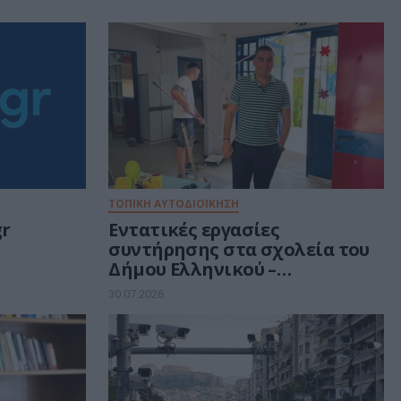
ΤΟΠΙΚΗ ΑΥΤΟΔΙΟΙΚΗΣΗ
gr
Εντατικές εργασίες
συντήρησης στα σχολεία του
Δήμου Ελληνικού –
ι ενιαία
Αργυρούπολης
30.07.2026
σης
ρήσεων