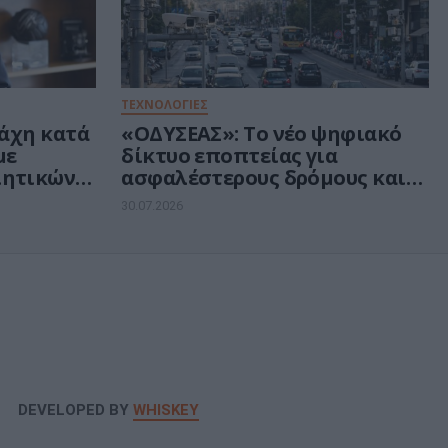
ΤΕΧΝΟΛΟΓΙΕΣ
μάχη κατά
«ΟΔΥΣΕΑΣ»: Το νέο ψηφιακό
με
δίκτυο εποπτείας για
ιητικών
ασφαλέστερους δρόμους και
αυρώσεις
έξυπνη διαχείριση της
30.07.2026
κυκλοφορίας
DEVELOPED BY
WHISKEY