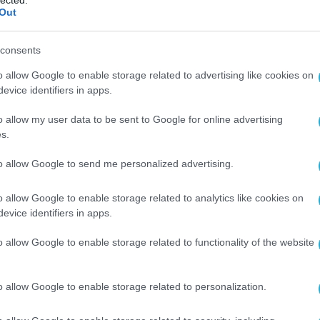
lected.
Out
 πανεπιστήμια, τα οποία αναμένεται να
consents
ων πόρων. Σύμφωνα με τον σχεδιασμό, περίπου
ά ΑΕΙ, με στόχο την ενίσχυση των υποδομών το
o allow Google to enable storage related to advertising like cookies on
evice identifiers in apps.
ώσης, έρευνας και ανάπτυξης για τις τοπικές
o allow my user data to be sent to Google for online advertising
s.
ατηγική του Υπουργείου Παιδείας, Θρησκευμάτ
to allow Google to send me personalized advertising.
ς δημόσιας ανώτατης εκπαίδευσης, μέσω της
ας και της δημιουργίας ενός σύγχρονου, ασφα
o allow Google to enable storage related to analytics like cookies on
evice identifiers in apps.
ς.
o allow Google to enable storage related to functionality of the website
o allow Google to enable storage related to personalization.