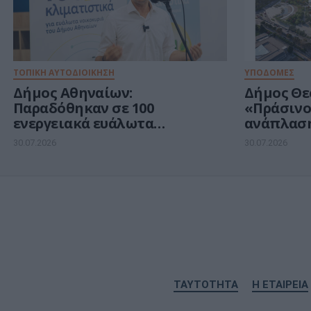
ΤΟΠΙΚΗ ΑΥΤΟΔΙΟΙΚΗΣΗ
ΥΠΟΔΟΜΕΣ
Δήμος Αθηναίων:
Δήμος Θε
Παραδόθηκαν σε 100
«Πράσινο
ενεργειακά ευάλωτα
ανάπλαση
νοικοκυριά τα vouchers για
η σύμβα
30.07.2026
30.07.2026
δωρεάν κλιματιστικά
ΤΑΥΤΟΤΗΤΑ
Η ΕΤΑΙΡΕΙΑ