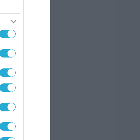
 70
υς
ων
λούς