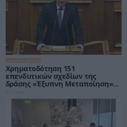
ΧΡΗΜΑΤΟΔΟΤΗΣΕΙΣ
Χρηματοδότηση 151
επενδυτικών σχεδίων της
δράσης «Έξυπνη Μεταποίηση»
με 102,5 εκατ. ευρώ
21.11.2024