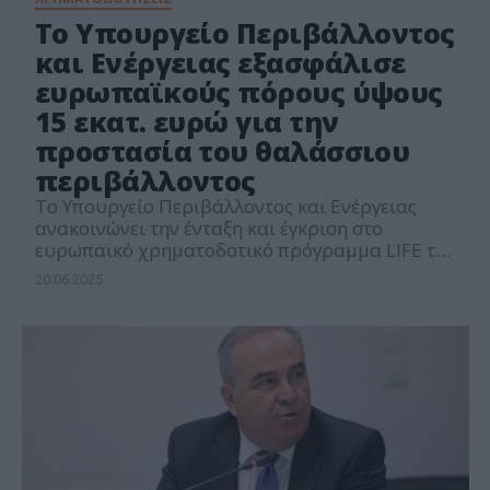
Το Υπουργείο Περιβάλλοντος
και Ενέργειας εξασφάλισε
ευρωπαϊκούς πόρους ύψους
15 εκατ. ευρώ για την
προστασία του θαλάσσιου
περιβάλλοντος
Το Υπουργείο Περιβάλλοντος και Ενέργειας
ανακοινώνει την ένταξη και έγκριση στο
ευρωπαϊκό χρηματοδοτικό πρόγραμμα LIFE της
εθνικής πρότασης LIFE SIP GR Blue, συνολικού
20.06.2025
προϋπολογισμού 15 εκατ. ευρώ. Το
στρατηγικής σημασίας έργο έρχεται να
υποστηρίξει με τρόπο συστηματικό και
μακροπρόθεσμο την Εθνική Στρατηγική για την
Προστασία και Διαχείριση του Θαλάσσιου
Περιβάλλοντος. Σημειώνεται ότι το πρόγραμμα
LIFE […]