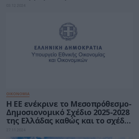
το Ευρωπαϊκό της αποτύπωμα
03.12.2024
ΟΙΚΟΝΟΜΙΑ
Η ΕΕ ενέκρινε το Μεσοπρόθεσμο-
Δημοσιονομικό Σχέδιο 2025-2028
της Ελλάδας καθώς και το σχέδιο
του προϋπολογισμού 2025
27.11.2024