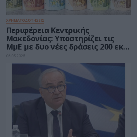
ΧΡΗΜΑΤΟΔΟΤΗΣΕΙΣ
Περιφέρεια Κεντρικής
Μακεδονίας: Υποστηρίζει τις
ΜμΕ με δυο νέες δράσεις 200 εκ.
ευρώ από το ΕΣΠΑ
06.05.2025