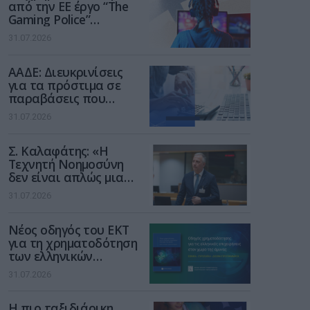
από την ΕΕ έργο “The
Gaming Police”
ενισχύει την ασφάλεια
31.07.2026
των παιδιών στο
διαδίκτυο
ΑΑΔΕ: Διευκρινίσεις
για τα πρόστιμα σε
παραβάσεις που
αφορούν τους ΦΗΜ
31.07.2026
Σ. Καλαφάτης: «Η
Τεχνητή Νοημοσύνη
δεν είναι απλώς μια
νέα τεχνολογία, είναι
31.07.2026
μια νέα βιομηχανική
επανάσταση»
Νέος οδηγός του ΕΚΤ
για τη χρηματοδότηση
των ελληνικών
επιχειρήσεων στον
31.07.2026
χώρο της άμυνας
Η πιο ταξιδιάρικη