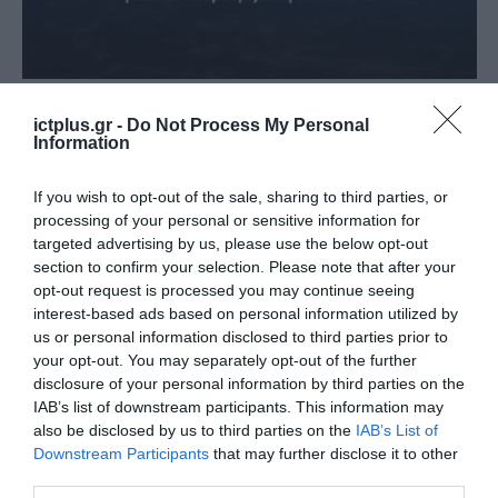
ΤΗΛΕΠΙΚΟΙΝΩΝΙΕΣ
Στην Ελλάδα η έδρα του
ictplus.gr -
Do Not Process My Personal
Information
προγράμματος ασφαλών
δορυφορικών τηλεπικοινωνιών
If you wish to opt-out of the sale, sharing to third parties, or
της Ευρώπης
processing of your personal or sensitive information for
16.01.2025
targeted advertising by us, please use the below opt-out
section to confirm your selection. Please note that after your
opt-out request is processed you may continue seeing
interest-based ads based on personal information utilized by
us or personal information disclosed to third parties prior to
your opt-out. You may separately opt-out of the further
disclosure of your personal information by third parties on the
IAB’s list of downstream participants. This information may
also be disclosed by us to third parties on the
IAB’s List of
Downstream Participants
that may further disclose it to other
third parties.