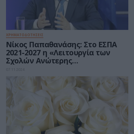
ΧΡΗΜΑΤΟΔΟΤΗΣΕΙΣ
Νίκος Παπαθανάσης: Στο ΕΣΠΑ
2021-2027 η «Λειτουργία των
Σχολών Ανώτερης
Επαγγελματικής Κατάρτισης της
07.11.2024
ΔΥΠΑ και Πρακτική Άσκηση»,
συνολικού προϋπολογισμού
80.751.252 ευρώ