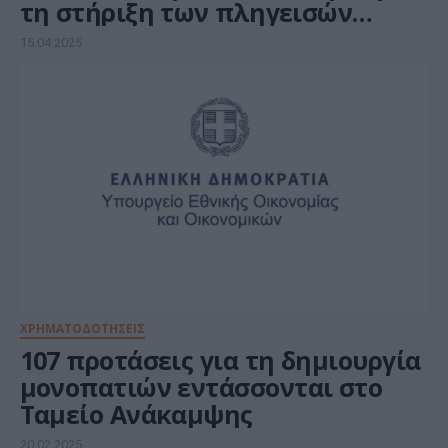
τη στήριξη των πληγεισών
περιοχών της Περιφέρειας
15.04.2025
Θεσσαλίας από την κακοκαιρία
Daniel
ΧΡΗΜΑΤΟΔΟΤΗΣΕΙΣ
107 προτάσεις για τη δημιουργία
μονοπατιών εντάσσονται στο
Ταμείο Ανάκαμψης
20.02.2025