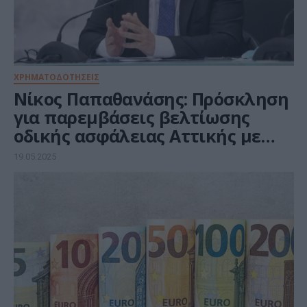
ΧΡΗΜΑΤΟΔΟΤΗΣΕΙΣ
Νίκος Παπαθανάσης: Πρόσκληση
για παρεμβάσεις βελτίωσης
οδικής ασφάλειας Αττικής με
χρηματοδότηση από το ΕΣΠΑ
19.05.2025