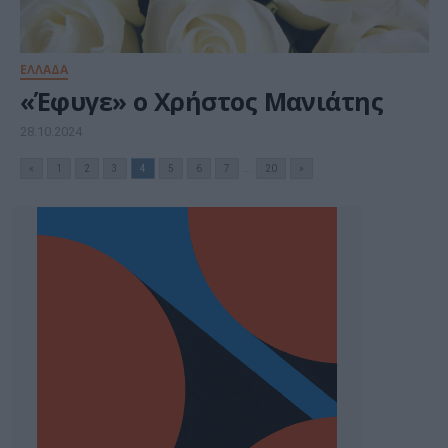
ΕΛΛΑΔΑ
«Έφυγε» ο Χρήστος Μανιάτης
28.10.2024
«
1
2
3
4
5
6
7
...
20
»