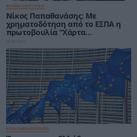
ΧΡΗΜΑΤΟΔΟΤΗΣΕΙΣ
Νίκος Παπαθανάσης: Με
χρηματοδότηση από το ΕΣΠΑ η
πρωτοβουλία “Χάρτα
GRecoIslands” για 39 μικρά νησιά
06.05.2025
με έως 3500 κατοίκους
ΕΥΡΩΠΑΪΚΗ ΕΠΙΤΡΟΠΗ