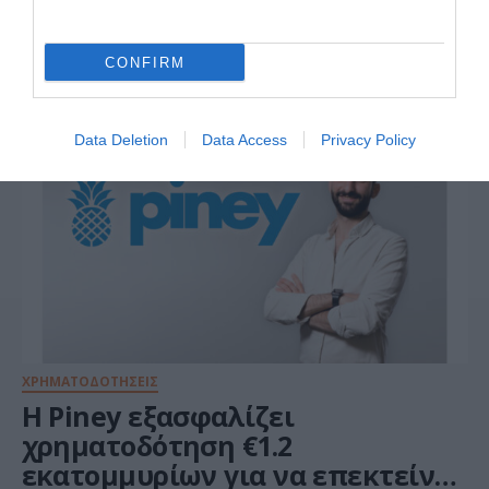
εκατ. ευρώ με επιδότηση έως
100%
CONFIRM
03.12.2024
Data Deletion
Data Access
Privacy Policy
ΧΡΗΜΑΤΟΔΟΤΗΣΕΙΣ
Η Piney εξασφαλίζει
χρηματοδότηση €1.2
εκατομμυρίων για να επεκτείνει