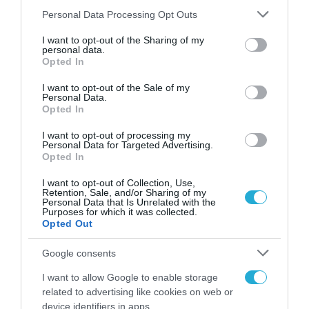
Please note that this website/app uses one or more Google
Personal Data Processing Opt Outs
services and may gather and store information including but
ΧΡΗΜΑΤΟΔΟΤΗΣΕΙΣ
not limited to your visit or usage behaviour. You may click to
I want to opt-out of the Sharing of my
Θεοδωρικάκος: 3,6 εκατομμύρια
personal data.
grant or deny consent to Google and its third-party tags to
Opted In
ευρώ για το πρώτο κέντρο
use your data for below specified purposes in below Google
ικανοτήτων ημιαγωγών
consent section.
I want to opt-out of the Sale of my
Personal Data.
11.12.2024
Opted In
I want to opt-out of processing my
Personal Data for Targeted Advertising.
Opted In
I want to opt-out of Collection, Use,
Retention, Sale, and/or Sharing of my
Personal Data that Is Unrelated with the
Purposes for which it was collected.
Opted Out
Google consents
I want to allow Google to enable storage
related to advertising like cookies on web or
ΟΙΚΟΝΟΜΙΑ
device identifiers in apps.