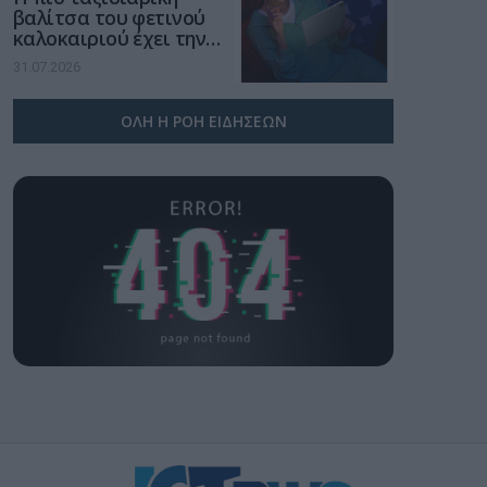
βαλίτσα του φετινού
καλοκαιριού έχει την
υπογραφή της Xiaomi
31.07.2026
ΟΛΗ Η ΡΟΗ ΕΙΔΗΣΕΩΝ