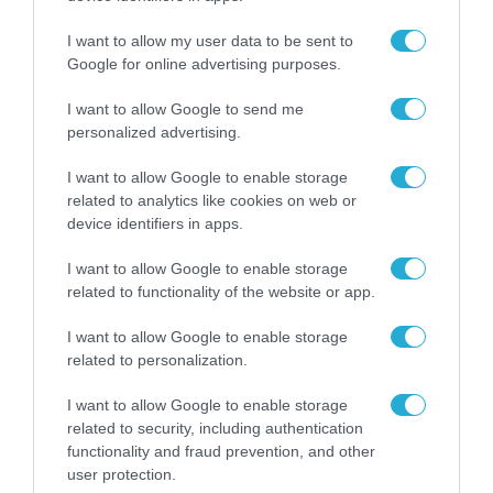
Η Ελλάδα ανάμεσα στις 8 χώρες
I want to allow my user data to be sent to
της ΕΕ που εγκρίθηκε ο
Google for online advertising purposes.
προϋπολογισμός τους χωρίς
επιφυλάξεις από την Κομισιόν
I want to allow Google to send me
10.12.2024
personalized advertising.
I want to allow Google to enable storage
related to analytics like cookies on web or
device identifiers in apps.
I want to allow Google to enable storage
related to functionality of the website or app.
I want to allow Google to enable storage
related to personalization.
I want to allow Google to enable storage
related to security, including authentication
ΧΡΗΜΑΤΟΔΟΤΗΣΕΙΣ
functionality and fraud prevention, and other
Νέο Εξοικονομώ 2025 ύψους 434
user protection.