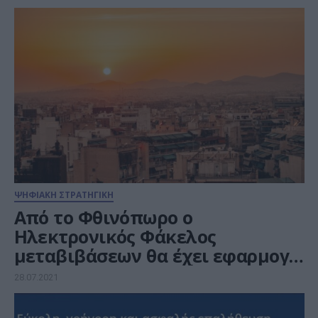
ΨΗΦΙΑΚΗ ΣΤΡΑΤΗΓΙΚΗ
Από το Φθινόπωρο ο
Ηλεκτρονικός Φάκελος
μεταβιβάσεων θα έχει εφαρμογή
στο σύνολο των ακινήτων της
28.07.2021
χώρας