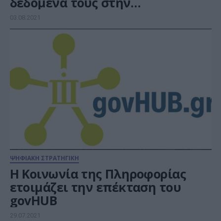
δεδομένα τους στην
ηλεκτρονική συνταγογράφηση
03.08.2021
ΨΗΦΙΑΚΗ ΣΤΡΑΤΗΓΙΚΗ
H Κοινωνία της Πληροφορίας
ετοιμάζει την επέκταση του
govHUB
29.07.2021