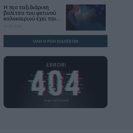
Η πιο ταξιδιάρικη
βαλίτσα του φετινού
καλοκαιριού έχει την
υπογραφή της Xiaomi
31.07.2026
ΟΛΗ Η ΡΟΗ ΕΙΔΗΣΕΩΝ