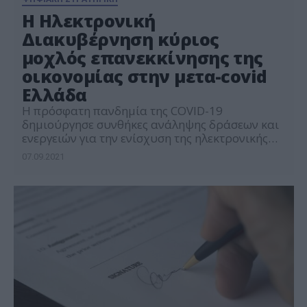
Η Ηλεκτρονική
Διακυβέρνηση κύριος
μοχλός επανεκκίνησης της
οικονομίας στην μετα-covid
Ελλάδα
H πρόσφατη πανδημία της COVID-19
δημιούργησε συνθήκες ανάληψης δράσεων και
ενεργειών για την ενίσχυση της ηλεκτρονικής
διακυβέρνησης. Πολλές από αυτές τις δράσεις
07.09.2021
είχαν νωρίτερα επισημανθεί και περιγραφεί
αναλυτικά σε προηγούμενη μελέτη μας για
λογαριασμό της διαΝΕΟσις και είχαν ήδη
προγραμματιστεί από την Πολιτεία. Σε αυτή τη
βάση, η μελέτη της diaNEOsis αποτυπώνει τις
βελτιώσεις που […]