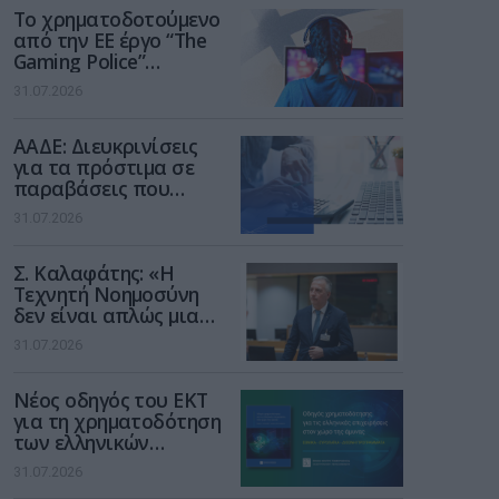
Το χρηματοδοτούμενο
από την ΕΕ έργο “The
Gaming Police”
ενισχύει την ασφάλεια
31.07.2026
των παιδιών στο
διαδίκτυο
ΑΑΔΕ: Διευκρινίσεις
για τα πρόστιμα σε
παραβάσεις που
αφορούν τους ΦΗΜ
31.07.2026
Σ. Καλαφάτης: «Η
Τεχνητή Νοημοσύνη
δεν είναι απλώς μια
νέα τεχνολογία, είναι
31.07.2026
μια νέα βιομηχανική
επανάσταση»
Νέος οδηγός του ΕΚΤ
για τη χρηματοδότηση
των ελληνικών
επιχειρήσεων στον
31.07.2026
χώρο της άμυνας