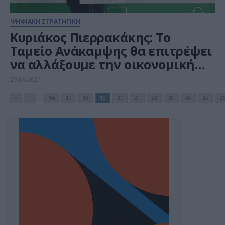
ΨΗΦΙΑΚΗ ΣΤΡΑΤΗΓΙΚΗ
Κυριάκος Πιερρακάκης: Το
Ταμείο Ανάκαμψης θα επιτρέψει
να αλλάξουμε την οικονομική
επίδοσή μας
29.06.2021
«
1
...
16
17
18
19
20
21
22
23
24
25
2