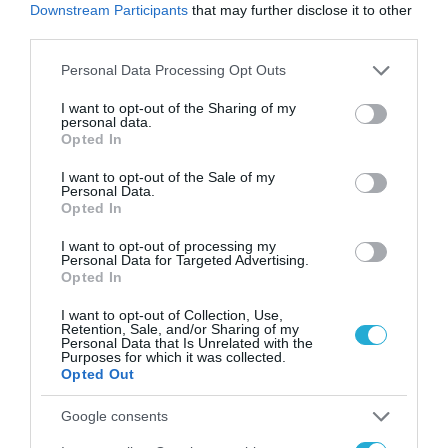
Downstream Participants
that may further disclose it to other
photo” βάζει τέλος στην δια
third parties.
ζώσης υπογραφή στο δημόσιο
Please note that this website/app uses one or more Google
Personal Data Processing Opt Outs
06.07.2021
services and may gather and store information including but
not limited to your visit or usage behaviour. You may click to
I want to opt-out of the Sharing of my
personal data.
grant or deny consent to Google and its third-party tags to
Opted In
use your data for below specified purposes in below Google
consent section.
I want to opt-out of the Sale of my
Personal Data.
Opted In
I want to opt-out of processing my
Personal Data for Targeted Advertising.
Opted In
I want to opt-out of Collection, Use,
Retention, Sale, and/or Sharing of my
Personal Data that Is Unrelated with the
Purposes for which it was collected.
ΨΗΦΙΑΚΗ ΣΤΡΑΤΗΓΙΚΗ
Opted Out
Κυριάκος Πιερρακάκης:
Google consents
“Έρχονται έργα για την επόμενη