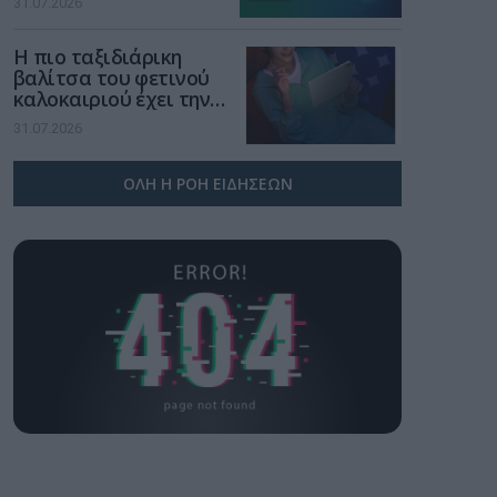
31.07.2026
χώρο της άμυνας
Η πιο ταξιδιάρικη
βαλίτσα του φετινού
καλοκαιριού έχει την
υπογραφή της Xiaomi
31.07.2026
ΟΛΗ Η ΡΟΗ ΕΙΔΗΣΕΩΝ