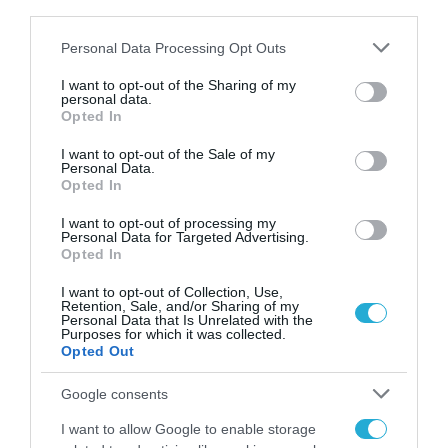
third parties.
ΣΤΡΑΤΗΓΙΚΗ ΣΥΝΕΡΓΑΣΙΑ
Please note that this website/app uses one or more Google
Personal Data Processing Opt Outs
Η Office Line μοναδικός
services and may gather and store information including but
not limited to your visit or usage behaviour. You may click to
I want to opt-out of the Sharing of my
JumpStart Microsoft 365 Copilot
personal data.
grant or deny consent to Google and its third-party tags to
Opted In
συνεργάτης στην Ελλάδα
use your data for below specified purposes in below Google
consent section.
I want to opt-out of the Sale of my
06.02.2024
Personal Data.
Opted In
I want to opt-out of processing my
Personal Data for Targeted Advertising.
Opted In
I want to opt-out of Collection, Use,
Retention, Sale, and/or Sharing of my
Personal Data that Is Unrelated with the
Purposes for which it was collected.
Opted Out
Google consents
I want to allow Google to enable storage
ΤΕΧΝΟΛΟΓΙΕΣ