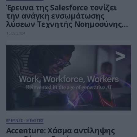
Έρευνα της Salesforce τονίζει
την ανάγκη ενσωμάτωσης
λύσεων Τεχνητής Νοημοσύνης
στις επιχειρήσεις
15.02.2024
ΕΡΕΥΝΕΣ - ΜΕΛΕΤΕΣ
Accenture: Χάσμα αντίληψης