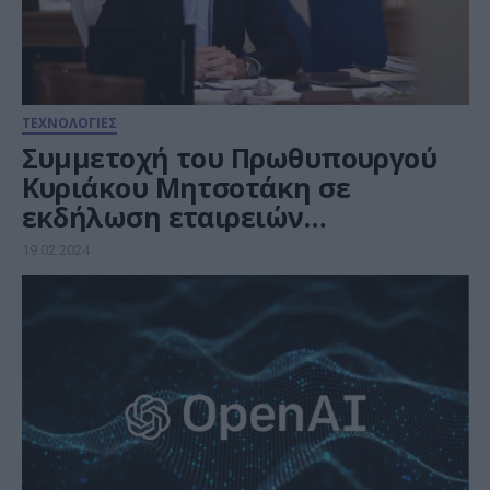
ΤΕΧΝΟΛΟΓΙΕΣ
Συμμετοχή του Πρωθυπουργού
Κυριάκου Μητσοτάκη σε
εκδήλωση εταιρειών
τεχνολογίας για την
19.02.2024
καταπολέμηση της
παραπλανητικής χρήσης της
τεχνητής νοημοσύνης στις
εκλογές του 2024