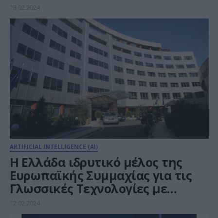
13.02.2024
ARTIFICIAL INTELLIGENCE (AI)
Η Ελλάδα ιδρυτικό μέλος της
Ευρωπαϊκής Συμμαχίας για τις
Γλωσσικές Τεχνολογίες με
Τεχνητή Νοημοσύνη
12.02.2024