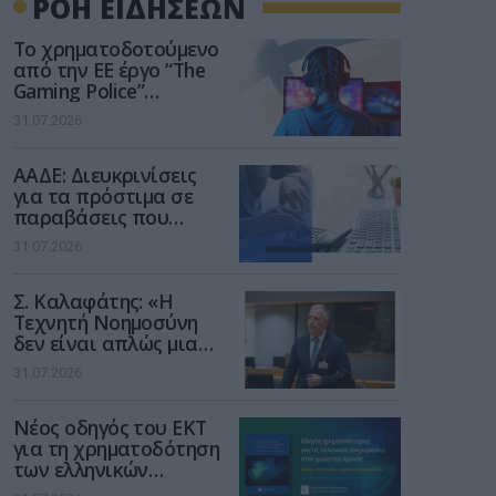
ΡΟΗ ΕΙΔΗΣΕΩΝ
Το χρηματοδοτούμενο
από την ΕΕ έργο “The
Gaming Police”
ενισχύει την ασφάλεια
31.07.2026
των παιδιών στο
διαδίκτυο
ΑΑΔΕ: Διευκρινίσεις
για τα πρόστιμα σε
παραβάσεις που
αφορούν τους ΦΗΜ
31.07.2026
Σ. Καλαφάτης: «Η
Τεχνητή Νοημοσύνη
δεν είναι απλώς μια
νέα τεχνολογία, είναι
31.07.2026
μια νέα βιομηχανική
επανάσταση»
Νέος οδηγός του ΕΚΤ
για τη χρηματοδότηση
των ελληνικών
επιχειρήσεων στον