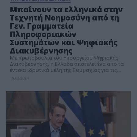
Μπαίνουν τα ελληνικά στην
Τεχνητή Νοημοσύνη από τη
Γεν. Γραμματεία
Πληροφοριακών
Συστημάτων και Ψηφιακής
Διακυβέρνησης
Με πρωτοβουλία του Υπουργείου Ψηφιακής
Διακυβέρνησης, η Ελλάδα αποτελεί ένα από τα
έντεκα ιδρυτικά μέλη της Συμμαχίας για τις
Γλωσσικές Τεχνολογίες – «ALT-EDIC», με στόχο η
19.02.2024
χώρα μας να συμμετέχει ενεργά στις ταχύτατες
εξελίξεις στον τομέα της Τεχνητής Νοημοσύνης
και να υπάρχει ισότιμη ψηφιακή υποστήριξη
της ελληνικής γλώσσας