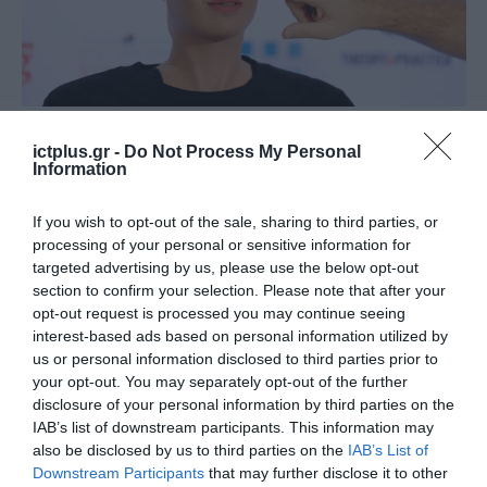
ΤΕΧΝΟΛΟΓΙΕΣ
Έρχεται στην Ελλάδα το πιο
ictplus.gr -
Do Not Process My Personal
Information
διάσημο AI robot «Sophia»
If you wish to opt-out of the sale, sharing to third parties, or
06.02.2024
processing of your personal or sensitive information for
targeted advertising by us, please use the below opt-out
section to confirm your selection. Please note that after your
opt-out request is processed you may continue seeing
interest-based ads based on personal information utilized by
us or personal information disclosed to third parties prior to
your opt-out. You may separately opt-out of the further
disclosure of your personal information by third parties on the
IAB’s list of downstream participants. This information may
also be disclosed by us to third parties on the
IAB’s List of
Downstream Participants
that may further disclose it to other