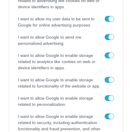
related to advertising like cookies on web or
Ποια χώρα θα κατασκευάσει
device identifiers in apps.
μέσα στο 2024 τον ισχυρότερο AI
I want to allow my user data to be sent to
υπερυπολογιστή στον κόσμο
Google for online advertising purposes.
02.02.2024
I want to allow Google to send me
personalized advertising.
I want to allow Google to enable storage
related to analytics like cookies on web or
device identifiers in apps.
I want to allow Google to enable storage
related to functionality of the website or app.
I want to allow Google to enable storage
related to personalization.
I want to allow Google to enable storage
ARTIFICIAL INTELLIGENCE (AI)
related to security, including authentication
Το Project Agora και η Taboola
functionality and fraud prevention, and other