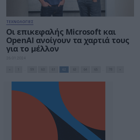
ΤΕΧΝΟΛΟΓΙΕΣ
Οι επικεφαλής Microsoft και
OpenAI ανοίγουν τα χαρτιά τους
για το μέλλον
26.01.2024
«
1
...
59
60
61
62
63
64
65
...
78
»