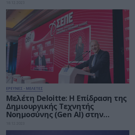
18.12.2023
ΕΡΕΥΝΕΣ - ΜΕΛΕΤΕΣ
Μελέτη Deloitte: Η Επίδραση της
Δημιουργικής Τεχνητής
Νοημοσύνης (Gen AI) στην
ελληνική οικονομία
18.12.2023