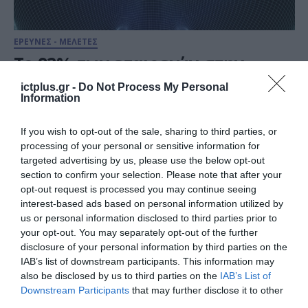
ΕΡΕΥΝΕΣ - ΜΕΛΕΤΕΣ
Το 92% των εταιρειών στην
Ελλάδα έχει μπει στην εποχή
ictplus.gr -
Do Not Process My Personal
του ΑΙ
Information
13.12.2023
If you wish to opt-out of the sale, sharing to third parties, or
processing of your personal or sensitive information for
targeted advertising by us, please use the below opt-out
section to confirm your selection. Please note that after your
opt-out request is processed you may continue seeing
interest-based ads based on personal information utilized by
us or personal information disclosed to third parties prior to
your opt-out. You may separately opt-out of the further
disclosure of your personal information by third parties on the
IAB’s list of downstream participants. This information may
also be disclosed by us to third parties on the
IAB’s List of
Downstream Participants
that may further disclose it to other
third parties.