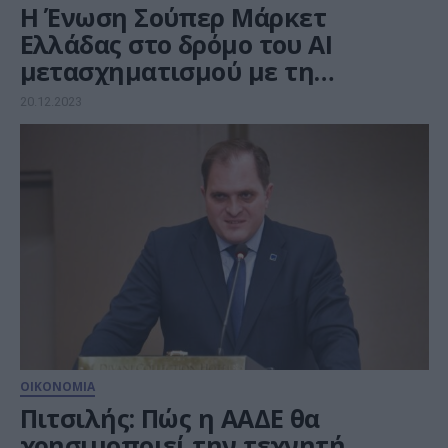
Η Ένωση Σούπερ Μάρκετ
Ελλάδας στο δρόμο του AI
μετασχηματισμού με τη
Microsoft
20.12.2023
ΟΙΚΟΝΟΜΙΑ
Πιτσιλής: Πώς η ΑΑΔΕ θα
χρησιμοποιεί την τεχνητή