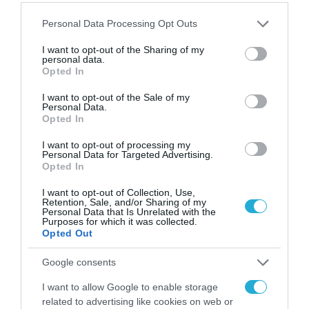
ΤΡΑΠΕΖΕΣ
Please note that this website/app uses one or more Google
Personal Data Processing Opt Outs
Η Τεχνητή Νοημοσύνη στην
services and may gather and store information including but
υπηρεσία και των επενδυτών
not limited to your visit or usage behaviour. You may click to
I want to opt-out of the Sharing of my
personal data.
της Eurobank
grant or deny consent to Google and its third-party tags to
Opted In
use your data for below specified purposes in below Google
13.12.2023
consent section.
I want to opt-out of the Sale of my
Personal Data.
Opted In
I want to opt-out of processing my
Personal Data for Targeted Advertising.
Opted In
I want to opt-out of Collection, Use,
Retention, Sale, and/or Sharing of my
Personal Data that Is Unrelated with the
Purposes for which it was collected.
Opted Out
Google consents
ΔΗΜΟΣΙΑ ΔΙΟΙΚΗΣΗ
I want to allow Google to enable storage
related to advertising like cookies on web or
mAIgov: Παρουσιάστηκε ο