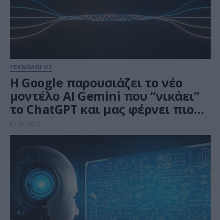
ΤΕΧΝΟΛΟΓΙΕΣ
H Google παρουσιάζει το νέο
μοντέλο AI Gemini που “νικάει”
το ChatGPT και μας φέρνει πιο
κοντά στην AGI
07.12.2023