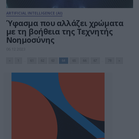
ARTIFICIAL INTELLIGENCE (AI)
Ύφασμα που αλλάζει χρώματα
με τη βοήθεια της Τεχνητής
Νοημοσύνης
06.12.2023
«
1
...
61
62
63
64
65
66
67
...
78
»