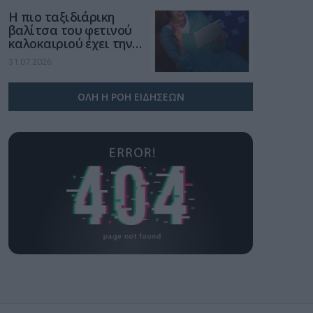
Η πιο ταξιδιάρικη
βαλίτσα του φετινού
καλοκαιριού έχει την
υπογραφή της Xiaomi
31.07.2026
ΟΛΗ Η ΡΟΗ ΕΙΔΗΣΕΩΝ