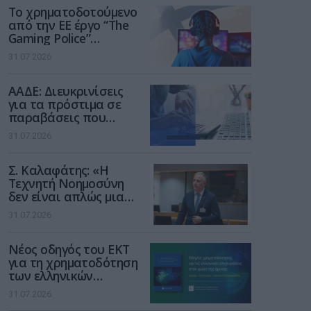
Το χρηματοδοτούμενο
από την ΕΕ έργο “The
Gaming Police”
ενισχύει την ασφάλεια
31.07.2026
των παιδιών στο
διαδίκτυο
ΑΑΔΕ: Διευκρινίσεις
για τα πρόστιμα σε
παραβάσεις που
αφορούν τους ΦΗΜ
31.07.2026
Σ. Καλαφάτης: «Η
Τεχνητή Νοημοσύνη
δεν είναι απλώς μια
νέα τεχνολογία, είναι
31.07.2026
μια νέα βιομηχανική
επανάσταση»
Νέος οδηγός του ΕΚΤ
για τη χρηματοδότηση
των ελληνικών
επιχειρήσεων στον
31.07.2026
χώρο της άμυνας