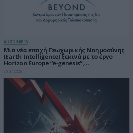
ΔΙΕΘΝΗ ΕΡΓΑ
Μια νέα εποχή Γεωχωρικής Νοημοσύνης
(Earth Intelligence) ξεκινά με το έργο
Horizon Europe “e-genesis”,
προϋπολογισμού 7,5 εκατ. ευρώ
30.07.2026