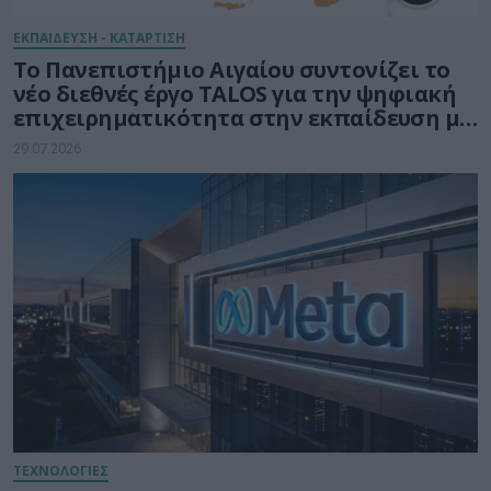
ΕΚΠΑΙΔΕΥΣΗ - ΚΑΤΑΡΤΙΣΗ
Το Πανεπιστήμιο Αιγαίου συντονίζει το
νέο διεθνές έργο TALOS για την ψηφιακή
επιχειρηματικότητα στην εκπαίδευση με
τη δύναμη της Τεχνητής Νοημοσύνης
29.07.2026
ΤΕΧΝΟΛΟΓΙΕΣ