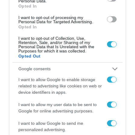
Personal Data.
ΡΟΗ ΕΙΔΗΣΕΩΝ
Opted In
Το χρηματοδοτούμενο
I want to opt-out of processing my
Personal Data for Targeted Advertising.
από την ΕΕ έργο “The
Opted In
Gaming Police”
ενισχύει την ασφάλεια
31.07.2026
I want to opt-out of Collection, Use,
των παιδιών στο
Retention, Sale, and/or Sharing of my
διαδίκτυο
Personal Data that Is Unrelated with the
ΑΑΔΕ: Διευκρινίσεις
Purposes for which it was collected.
Opted Out
για τα πρόστιμα σε
παραβάσεις που
αφορούν τους ΦΗΜ
Google consents
31.07.2026
I want to allow Google to enable storage
Σ. Καλαφάτης: «Η
related to advertising like cookies on web or
Τεχνητή Νοημοσύνη
device identifiers in apps.
δεν είναι απλώς μια
νέα τεχνολογία, είναι
I want to allow my user data to be sent to
31.07.2026
μια νέα βιομηχανική
Google for online advertising purposes.
επανάσταση»
Νέος οδηγός του ΕΚΤ
I want to allow Google to send me
για τη χρηματοδότηση
personalized advertising.
των ελληνικών