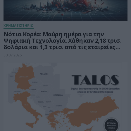
ΧΡΗΜΑΤΙΣΤΗΡΙΟ
Νότια Κορέα: Μαύρη ημέρα για την
Ψηφιακή Τεχνολογία. Χάθηκαν 2,18 τρισ.
δολάρια και 1,3 τρισ. από τις εταιρείες
ημιαγωγών
30.07.2026