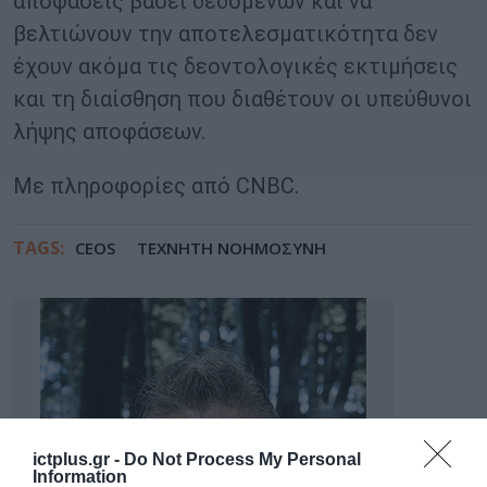
αποφάσεις βάσει δεδομένων και να
βελτιώνουν την αποτελεσματικότητα δεν
έχουν ακόμα τις δεοντολογικές εκτιμήσεις
και τη διαίσθηση που διαθέτουν οι υπεύθυνοι
λήψης αποφάσεων.
Με πληροφορίες από CNBC.
TAGS:
CEOS
ΤΕΧΝΗΤΗ ΝΟΗΜΟΣΥΝΗ
ictplus.gr -
Do Not Process My Personal
Information