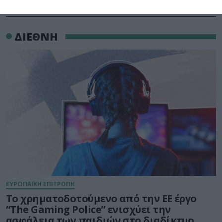
ΔΙΕΘΝΗ
ΕΥΡΩΠΑΪΚΗ ΕΠΙΤΡΟΠΗ
Το χρηματοδοτούμενο από την ΕΕ έργο
“The Gaming Police” ενισχύει την
ασφάλεια των παιδιών στο διαδίκτυο