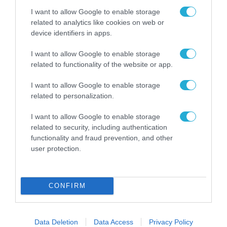
επιχειρήσεων στον
31.07.2026
I want to allow Google to enable storage
χώρο της άμυνας
related to analytics like cookies on web or
Η πιο ταξιδιάρικη
device identifiers in apps.
βαλίτσα του φετινού
καλοκαιριού έχει την
I want to allow Google to enable storage
υπογραφή της Xiaomi
related to functionality of the website or app.
31.07.2026
I want to allow Google to enable storage
ΟΛΗ Η ΡΟΗ ΕΙΔΗΣΕΩΝ
related to personalization.
I want to allow Google to enable storage
related to security, including authentication
functionality and fraud prevention, and other
user protection.
CONFIRM
Data Deletion
Data Access
Privacy Policy