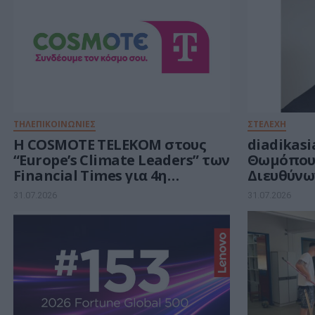
ΤΗΛΕΠΙΚΟΙΝΩΝΙΕΣ
ΣΤΕΛΕΧΗ
Η COSMOTE TELEKOM στους
diadikasi
“Europe’s Climate Leaders” των
Θωμόπου
Financial Times για 4η
Διευθύνω
συνεχόμενη χρονιά
31.07.2026
31.07.2026