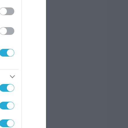
σία
ν
ο:
ωποι
ιας
,
υ
η
α του