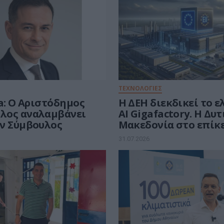
ΤΕΧΝΟΛΟΓΙΕΣ
a: Ο Αριστόδημος
Η ΔΕΗ διεκδικεί το 
λος αναλαμβάνει
AI Gigafactory. Η Δυ
ν Σύμβουλος
Μακεδονία στο επίκ
ευρωπαϊκής μάχης τω
31.07.2026
ευρώ για την Τεχνητ
Νοημοσύνη