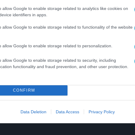
ορά, αποδεικνύοντας ότι οι μικρές συλλογικές
o allow Google to enable storage related to analytics like cookies on
evice identifiers in apps.
ι ουσιαστικές αλλαγές.
o allow Google to enable storage related to functionality of the website
o allow Google to enable storage related to personalization.
o allow Google to enable storage related to security, including
cation functionality and fraud prevention, and other user protection.
CONFIRM
Data Deletion
Data Access
Privacy Policy