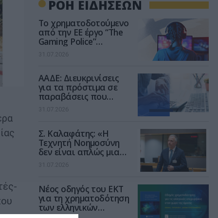
ΡΟΗ ΕΙΔΗΣΕΩΝ
Το χρηματοδοτούμενο
από την ΕΕ έργο “The
Gaming Police”
ενισχύει την ασφάλεια
31.07.2026
των παιδιών στο
διαδίκτυο
ΑΑΔΕ: Διευκρινίσεις
για τα πρόστιμα σε
παραβάσεις που
αφορούν τους ΦΗΜ
31.07.2026
ερα
ίας
Σ. Καλαφάτης: «Η
Τεχνητή Νοημοσύνη
η
δεν είναι απλώς μια
νέα τεχνολογία, είναι
31.07.2026
μια νέα βιομηχανική
επανάσταση»
τές-
Νέος οδηγός του ΕΚΤ
για τη χρηματοδότηση
που
των ελληνικών
επιχειρήσεων στον