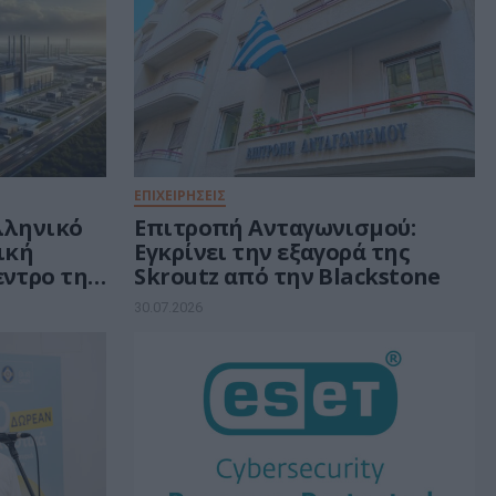
ΕΠΙΧΕΙΡΗΣΕΙΣ
ελληνικό
Επιτροπή Ανταγωνισμού:
τική
Εγκρίνει την εξαγορά της
εντρο της
Skroutz από την Blackstone
ν 30 δισ.
30.07.2026
ή