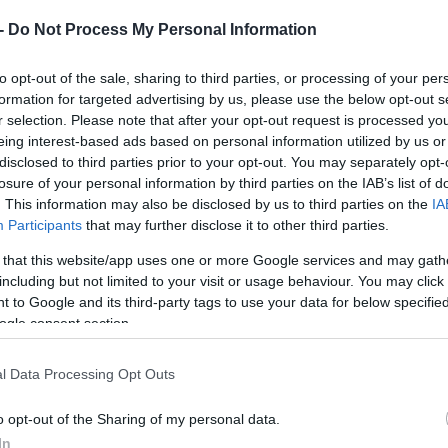
τωπίζουν σήμερα και να συμβάλουν έμπρακτα στ
 -
Do Not Process My Personal Information
ς,
κατασκεύασαν και υιοθέτησαν
60 κυψέλες
, οι
to opt-out of the sale, sharing to third parties, or processing of your per
 ενώ παράλληλα παρασκεύασαν
1.450 κάψουλες
formation for targeted advertising by us, please use the below opt-out s
την ανάπτυξη μελισσοκομικών και άλλων ωφέλιμ
r selection. Please note that after your opt-out request is processed y
eing interest-based ads based on personal information utilized by us or
ρώντας ειδικό προστατευτικό εξοπλισμό,
ήρθαν 
disclosed to third parties prior to your opt-out. You may separately opt-
της μελισσοκομίας, αποκτώντας μια ουσιαστική
losure of your personal information by third parties on the IAB’s list of
 για το περιβάλλον και την ανθρώπινη ζωή. Η 
. This information may also be disclosed by us to third parties on the
IA
Participants
that may further disclose it to other third parties.
net
, έναν οργανισμό αφιερωμένο στην προστασί
 that this website/app uses one or more Google services and may gath
 για τη ζωή στον πλανήτη.
including but not limited to your visit or usage behaviour. You may click 
 to Google and its third-party tags to use your data for below specifi
ζεται σε μία μόνο ημέρα δράσης. Αντίθετα, αποτ
ogle consent section.
ποστήριξης των μελισσών που θα εξελιχθεί στη
παρακολούθηση και υποστήριξη των κυψελών που
l Data Processing Opt Outs
γειες ενημέρωσης και ευαισθητοποίησης γύρω α
o opt-out of the Sharing of my personal data.
ότητας.
In