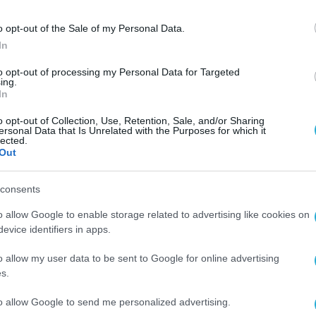
ντικότερους συμμάχους της φύσης και η προστα
o opt-out of the Sale of my Personal Data.
ρηση της βιοποικιλότητας και την ισορροπία τω
In
Bee the Change”, οι άνθρωποί μας είχαν την
to opt-out of processing my Personal Data for Targeted
ing.
άξη μπορεί να συμβάλει σε κάτι πολύ μεγαλύτερ
In
 για όλους. Στην AEGEAN πιστεύουμε ότι η
o opt-out of Collection, Use, Retention, Sale, and/or Sharing
οίηση μετατρέπεται σε δράση και όταν οι άνθρ
ersonal Data that Is Unrelated with the Purposes for which it
lected.
οπό. Η σημερινή δράση αποτελεί την αφετηρία μ
Out
’ όλη τη διάρκεια της χρονιάς, με στόχο να
consents
φήσουμε ένα θετικό αποτύπωμα στο περιβάλλον»
rporate Affairs Officer της AEGEAN.
o allow Google to enable storage related to advertising like cookies on
evice identifiers in apps.
t
για τη συνεργασία και τη συμβολή της στην
o allow my user data to be sent to Google for online advertising
ς εθελοντές-εργαζομένους της
team AEGEAN
πο
s.
ύνης. Μέσα από τέτοιου είδους πρωτοβουλίες, 
to allow Google to send me personalized advertising.
ή δέσμευσή της για υπεύθυνη ανάπτυξη, προστασί