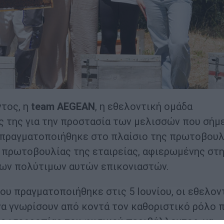
τος, η
team
AEGEAN
, η εθελοντική ομάδα
ς της για την προστασία των μελισσών που σήμ
 πραγματοποιήθηκε στο πλαίσιο της πρωτοβουλ
ς πρωτοβουλίας της εταιρείας, αφιερωμένης στ
των πολύτιμων αυτών επικονιαστών.
ου πραγματοποιήθηκε στις 5 Ιουνίου, οι εθελον
να γνωρίσουν από κοντά τον καθοριστικό ρόλο 
ης ισορροπίας του φυσικού περιβάλλοντος, να