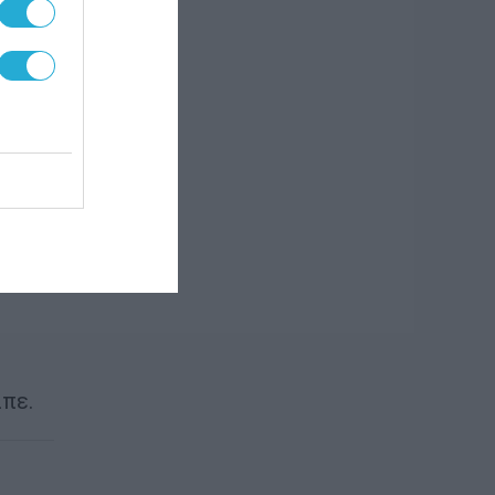
ύμα
φαση
 68
αι
πε.