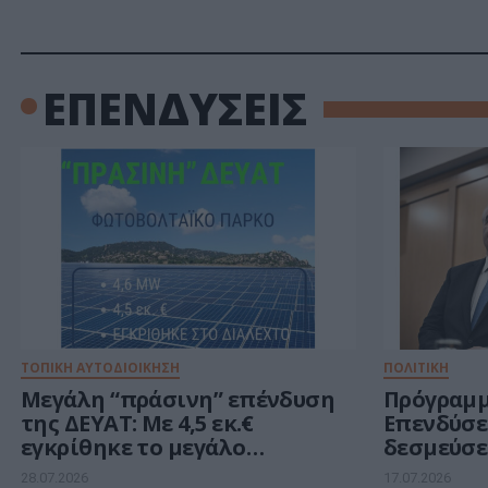
ΕΠΕΝΔΥΣΕΙΣ
ΤΟΠΙΚΗ ΑΥΤΟΔΙΟΙΚΗΣΗ
ΠΟΛΙΤΙΚΗ
Μεγάλη “πράσινη” επένδυση
Πρόγραμ
της ΔΕΥΑΤ: Με 4,5 εκ.€
Επενδύσε
εγκρίθηκε το μεγάλο
δεσμεύσει
φωτοβολταϊκό των 4,6 MW
την επόμ
28.07.2026
17.07.2026