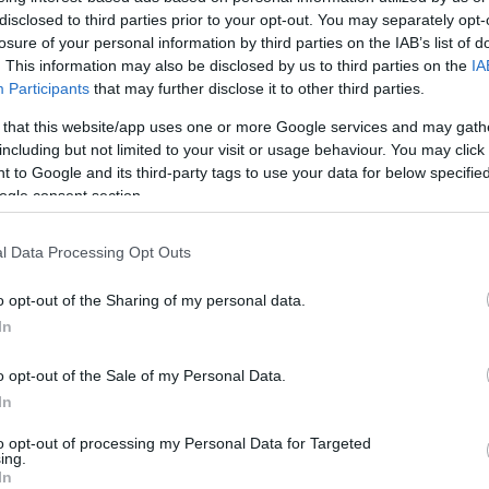
disclosed to third parties prior to your opt-out. You may separately opt-
losure of your personal information by third parties on the IAB’s list of
. This information may also be disclosed by us to third parties on the
IA
στική όσο και από κανονιστική άποψη. Ο στόχος
Participants
that may further disclose it to other third parties.
 την κατάλληλη ρύθμιση και την ορθή εφαρμογή 
 that this website/app uses one or more Google services and may gath
including but not limited to your visit or usage behaviour. You may click 
 to Google and its third-party tags to use your data for below specifi
ogle consent section.
υθμιστικές διατάξεις, η κ. Λαζαράκου ανέφερε 
l Data Processing Opt Outs
εις στοχεύει σε έναν πληρέστερο ορισμό του
o opt-out of the Sharing of my personal data.
In
ς των κριτήριων ESG στη στρατηγική των εται
o opt-out of the Sale of my Personal Data.
ίησης. Όπως αναφέρει η ακριβής και ολοκληρωμ
In
ρείες είναι σημαντική για να να διασφαλίζεται 
 και τους κανονισμούς της Ευρωπαϊκής Ένωσης
to opt-out of processing my Personal Data for Targeted
ing.
ετικά με τις πρακτικές τους. Ανέφερε επίσης
In