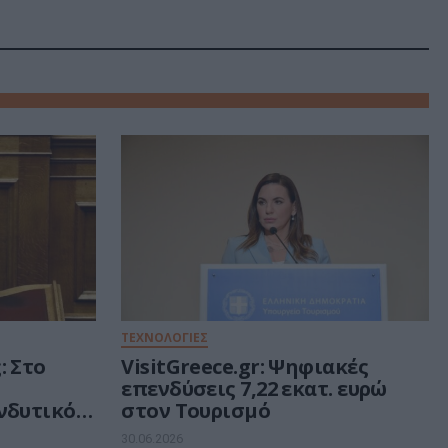
ΤΕΧΝΟΛΟΓΙΕΣ
: Στο
VisitGreece.gr: Ψηφιακές
ή
επενδύσεις 7,22 εκατ. ευρώ
νδυτικό
στον Τουρισμό
ευρώ για
30.06.2026