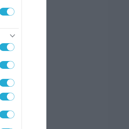
 δύο
είπε.
ους
ο και
νες
ρα τα