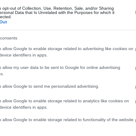
λάδα έχει προσαρμοστεί πολύ καλά.
o opt-out of Collection, Use, Retention, Sale, and/or Sharing
ersonal Data that Is Unrelated with the Purposes for which it
lected.
ούνται να δημοσιοποιούν πληροφορίες μόνο για
Out
ορίζει το Ευρωπαϊκό taxonomy, αλλά θα
consents
για τους άλλους τέσσερεις το επόμενο έτος», 
o allow Google to enable storage related to advertising like cookies on
πίπεδο σχετικά με ένα πλαίσιο για τους παρόχ
evice identifiers in apps.
. «Το ισχύον πλαίσιο αναθεωρείται για να
o allow my user data to be sent to Google for online advertising
ι με την πυρηνική ενέργεια και το φυσικό αέρι
s.
 ειδικό κανονισμό εταιρικής διακυβέρνησης και
to allow Google to send me personalized advertising.
νδυτών, την κεφαλαιακή επάρκεια και τους κανό
o allow Google to enable storage related to analytics like cookies on
evice identifiers in apps.
SG
o allow Google to enable storage related to functionality of the website
α τους επενδυτές οι επενδύσεις ESG και ιδιαίτε
υ το ενδιαφέρον των επενδυτών για τα αμοιβαία