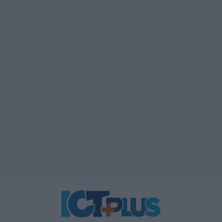
ές Δεσμεύσεις για το
τις μικρομεσαίες
ακής Διακυβέρνησης
επιχειρήσεις