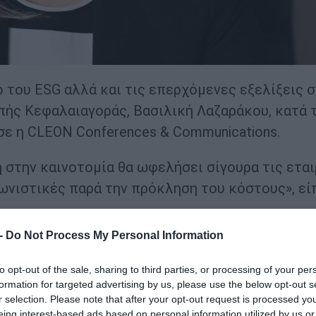
 του ESG αλλά και τις επερχόμενες εξελίξεις 
πής Κεφαλαιαγοράς, Βασιλική Λαζαράκου, κατά 
σε η CLEON Conferences & Communications.
 στην καινοτομία θα ωφελήσει σίγουρα τις εται
ωνιστικές παρά την πρόκληση του κόστους», εί
 -
Do Not Process My Personal Information
ται να θεσπίσει εναρμονισμένους κανόνες για τ
ές και τους συμβούλους της αγοράς. Οι κανονι
to opt-out of the sale, sharing to third parties, or processing of your per
formation for targeted advertising by us, please use the below opt-out s
ιας και θα αφορούν την ενσωμάτωση των κινδύ
r selection. Please note that after your opt-out request is processed y
χή πληροφοριών που σχετίζονται με τη βιωσιμό
eing interest-based ads based on personal information utilized by us or