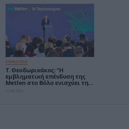
Σημαντικ
υπ. Ψηφι
ΕΠΕΝΔΥΣΕΙΣ
Τ. Θεοδωρικάκος: “Η
εμβληματική επένδυση της
Metlen στο Βόλο ενισχύει την
παραγωγική και αμυντική
23.06.2026
ισχύ της πατρίδας μας”