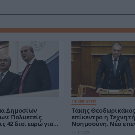
ΕΠΙΧΕΙΡΗΣΕΙΣ
μα Δημοσίων
Τάκης Θεοδωρικάκος
ων: Πολυετείς
επίκεντρο η Τεχνητ
ς 42 δισ. ευρώ για
Νοημοσύνη. Νέο επε
ενη τετραετία.
πρόγραμμα 150 εκατ. 
17.07.2026