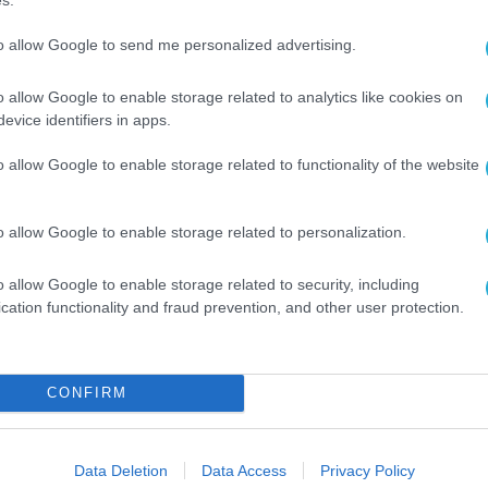
 2012 υπήρχε υποχρέωση πελατολογίου, η οποία
to allow Google to send me personalized advertising.
ηφιακό, ευέλικτο και φιλικό προς τον χρήστη
o allow Google to enable storage related to analytics like cookies on
evice identifiers in apps.
πελατολόγιο δεν θα περιοριστεί στον κλάδο της
o allow Google to enable storage related to functionality of the website
παλος, σε δεύτερη φάση θα εφαρμοστεί και σε 
, όπως δεξιώσεις, μουσικές εκδηλώσεις, γάμο
o allow Google to enable storage related to personalization.
o allow Google to enable storage related to security, including
cation functionality and fraud prevention, and other user protection.
α, όλοι θα οφείλουν να δηλώνουν τους πελάτες
CONFIRM
Data Deletion
Data Access
Privacy Policy