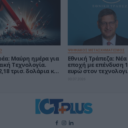
Ο
ΨΗΦΙΑΚΟΣ ΜΕΤΑΣΧΗΜΑΤΙΣΜΟΣ
ρέα: Μαύρη ημέρα για
Εθνική Τράπεζα: Νέ
ακή Τεχνολογία.
εποχή με επένδυση 1 
,18 τρισ. δολάρια και
ευρώ στον τεχνολογ
από τις εταιρείες
μετασχηματισμό
30.07.2026
ών