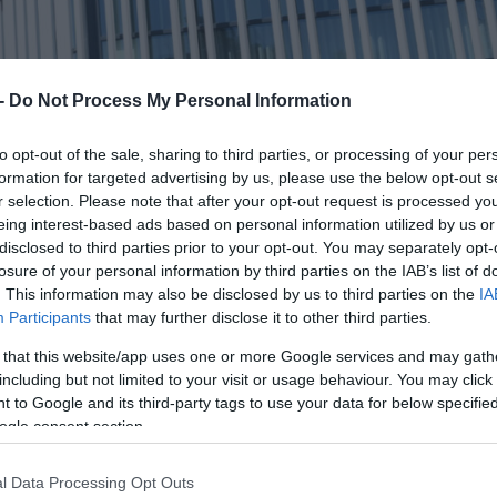
 -
Do Not Process My Personal Information
to opt-out of the sale, sharing to third parties, or processing of your per
formation for targeted advertising by us, please use the below opt-out s
ιτουργία του ψηφιακού πελατολογίου σε συνεργ
r selection. Please note that after your opt-out request is processed y
ινήτων, όπως επιβεβαίωσε ο εκπρόσωπος Τύπου 
eing interest-based ads based on personal information utilized by us or
disclosed to third parties prior to your opt-out. You may separately opt-
losure of your personal information by third parties on the IAB’s list of
. This information may also be disclosed by us to third parties on the
IA
μέτρο στοχεύει στην αντιμετώπιση της εκτεταμέ
Participants
that may further disclose it to other third parties.
ύ από την ΑΑΔΕ.
 that this website/app uses one or more Google services and may gath
including but not limited to your visit or usage behaviour. You may click 
μηρος Τσάπαλος ανέφερε ότι οι δηλώσεις
 to Google and its third-party tags to use your data for below specifi
ogle consent section.
είναι ενδεικτικές εκτεταμένης φοροδιαφυγής: «
665 ευρώ. Αν αφαιρέσουμε τα Σαββατοκύριακα, μ
l Data Processing Opt Outs