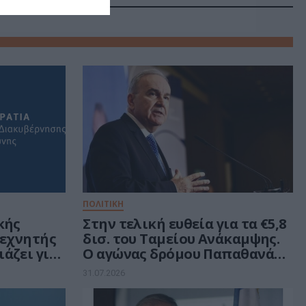
ΠΟΛΙΤΙΚΗ
κής
Στην τελική ευθεία για τα €5,8
Τεχνητής
δισ. του Ταμείου Ανάκαμψης.
άζει για
Ο αγώνας δρόμου Παπαθανάση
σικούς
και το μήνυμα Μαξίμου στους
31.07.2026
κού
υπουργούς
μματος