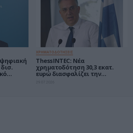
ΧΡΗΜΑΤΟΔΟΤΗΣΕΙΣ
α ψηφιακή
ThessINTEC: Νέα
δισ.
χρηματοδότηση 30,3 εκατ.
ικό
ευρώ διασφαλίζει την
υλοποίηση του Τεχνολογικού
29.07.2026
Πάρκου 4ης γενιάς