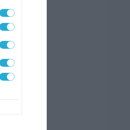
άλλες
ι και