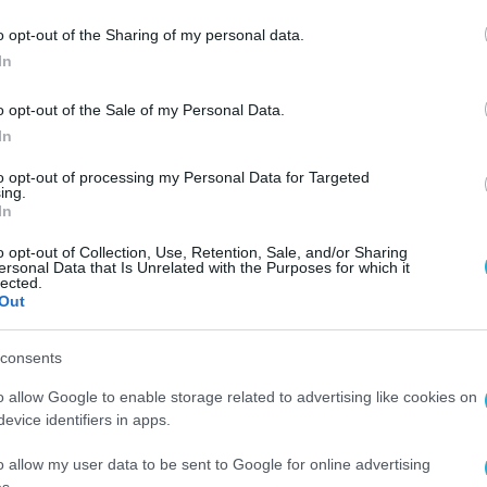
o opt-out of the Sharing of my personal data.
υ της ΑΑΔΕ: «Ένας στους δύο επαγγελματίες
In
ους ελέγχους», γεγονός που, όπως είπε, καθι
o opt-out of the Sale of my Personal Data.
In
 ψηφιακό σύστημα έχει ήδη λειτουργήσει πιλο
to opt-out of processing my Personal Data for Targeted
ing.
ω από 4.000 επιχειρήσεις και έχουν γίνει 185.0
In
ος εγγραφής, σύμφωνα με τα τεστ της ΑΑΔΕ, είν
o opt-out of Collection, Use, Retention, Sale, and/or Sharing
ersonal Data that Is Unrelated with the Purposes for which it
lected.
Out
ών, ο Όμηρος Τσάπαλος τόνισε: «Υπήρξε δοκιμα
το λογισμικό. Είναι δωρεάν και εύχρηστο».
consents
o allow Google to enable storage related to advertising like cookies on
η σε πραγματικό χρόνο, όπως εξήγησε: «Θα
evice identifiers in apps.
ημάτων, ο λόγος εισόδου, η διάρκεια παραμονής
o allow my user data to be sent to Google for online advertising
 μπορεί να γίνεται απομακρυσμένα, σε real tim
s.