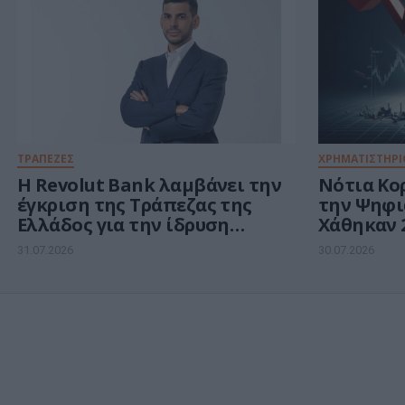
ΤΡΑΠΕΖΕΣ
ΧΡΗΜΑΤΙΣΤΗΡΙ
Η Revolut Bank λαμβάνει την
Νότια Κο
έγκριση της Τράπεζας της
την Ψηφι
Ελλάδος για την ίδρυση
Χάθηκαν 2
ελληνικού υποκαταστήματος
1,3 τρισ. 
31.07.2026
30.07.2026
και ορίζει τον Βασίλη
ημιαγωγ
Αμεράνη Γενικό Διευθυντή