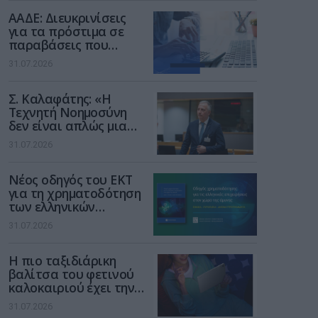
διαδίκτυο
ΑΑΔΕ: Διευκρινίσεις
για τα πρόστιμα σε
παραβάσεις που
αφορούν τους ΦΗΜ
31.07.2026
Σ. Καλαφάτης: «Η
Τεχνητή Νοημοσύνη
δεν είναι απλώς μια
νέα τεχνολογία, είναι
31.07.2026
μια νέα βιομηχανική
επανάσταση»
Νέος οδηγός του ΕΚΤ
για τη χρηματοδότηση
των ελληνικών
επιχειρήσεων στον
31.07.2026
χώρο της άμυνας
Η πιο ταξιδιάρικη
βαλίτσα του φετινού
καλοκαιριού έχει την
υπογραφή της Xiaomi
31.07.2026