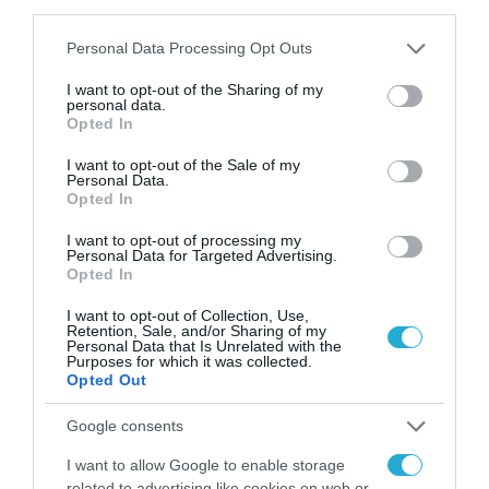
επιλογές βάσης all-in-one σχεδιασμένες να
third parties.
ταιριάζουν με τις οθόνες της Dell για
Please note that this website/app uses one or more Google
Personal Data Processing Opt Outs
απρόσκοπτη εργασία με δύο οθόνες, σε
services and may gather and store information including but
not limited to your visit or usage behaviour. You may click to
I want to opt-out of the Sharing of my
συνδυασμό με το νέο collaboration
personal data.
grant or deny consent to Google and its third-party tags to
Opted In
πληκτρολόγιο και ποντίκι της Dell για
use your data for below specified purposes in below Google
consent section.
βέλτιστες εμπειρίες τηλεδιάσκεψης. Αυτήν
I want to opt-out of the Sale of my
Personal Data.
τη στιγμή προσφέρουμε οθόνες Dell
Opted In
Conference και Dell webcam που αξιοποιούν
I want to opt-out of processing my
Personal Data for Targeted Advertising.
πλήρως τις λειτουργίες Windows Hello για
Opted In
αυξημένη παραγωγικότητα και ασφάλεια.
I want to opt-out of Collection, Use,
Retention, Sale, and/or Sharing of my
Personal Data that Is Unrelated with the
Φέτος, για να βελτιώσουμε ακόμη
Purposes for which it was collected.
Opted Out
περισσότερο την παραγωγικότητα, όλα τα
περιφερειακά μας λειτουργούν άψογα με τα
Google consents
Dell Peripheral και Dell Display manager που
I want to allow Google to enable storage
υποστηρίζονται από την ευφυΐα του Dell
related to advertising like cookies on web or