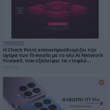
ΤΕΧΝΟΛΟΓΙΕΣ
Η Check Point επαναπροσδιορίζει την
αγορά των firewalls με το νέο AI Network
Firewall, που εξαλείφει τα «τυφλά
σημεία» της Τεχνητής Νοημοσύνης σε
30.07.2026
κάθε δίκτυο