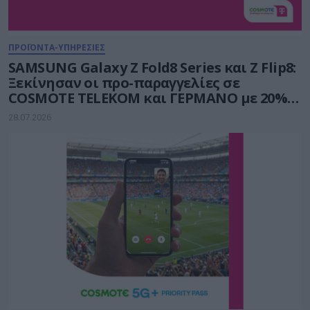
ΠΡΟΪΟΝΤΑ-ΥΠΗΡΕΣΙΕΣ
SAMSUNG Galaxy Z Fold8 Series και Ζ Flip8:
Ξεκίνησαν οι προ-παραγγελίες σε
COSMOTE TELEKOM και ΓΕΡΜΑΝΟ με 20%
payzy cashback
28.07.2026