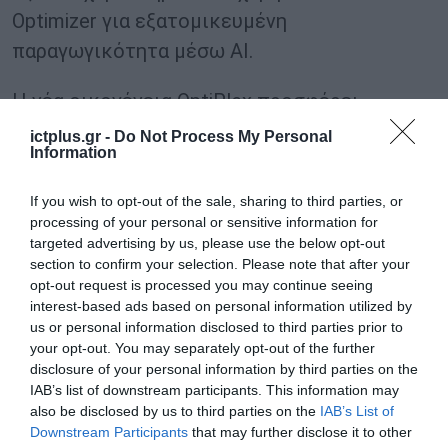
Optimizer για εξατομικευμένη
παραγωγικότητα μέσω AI.
Η νέα οικογένεια OptiPlex προσφέρει
ξεχωριστές υβριδικές εμπειρίες εργασίας,
ictplus.gr -
Do Not Process My Personal
Information
συμπεριλαμβανομένων των νούμερο ένα
παγκοσμίως οθονών6 και των καλύτερων
If you wish to opt-out of the sale, sharing to third parties, or
περιφερειακών για συνεργασία, καθώς και
processing of your personal or sensitive information for
targeted advertising by us, please use the below opt-out
custom βάσεις (mounts), σχεδιασμένες και
section to confirm your selection. Please note that after your
δοκιμασμένες ως ολοκληρωμένες λύσεις
opt-out request is processed you may continue seeing
interest-based ads based on personal information utilized by
προϊόντων για να προσφέρουν στους
us or personal information disclosed to third parties prior to
πελάτες, τις καλύτερες εμπειρίες στην
your opt-out. You may separately opt-out of the further
κατηγορία τους.
disclosure of your personal information by third parties on the
IAB’s list of downstream participants. This information may
also be disclosed by us to third parties on the
IAB’s List of
Ορισμένα από τα νέα μοντέλα περιλαμβάνουν
Downstream Participants
that may further disclose it to other