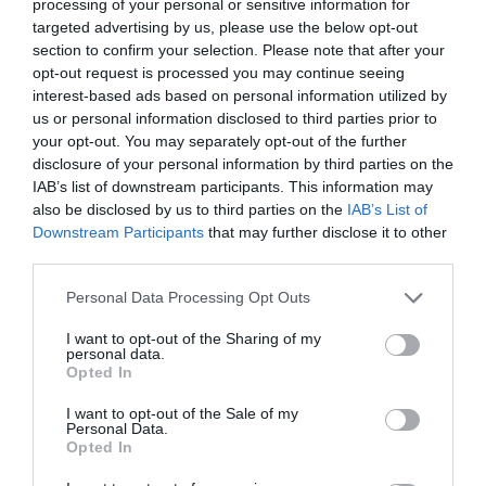
processing of your personal or sensitive information for
και φωνητικών εντολών αναβαθμίζοντας την
targeted advertising by us, please use the below opt-out
εμπειρία. Η απρόσκοπτη σύνδεση με μια
section to confirm your selection. Please note that after your
opt-out request is processed you may continue seeing
μεγάλη ποικιλία έξυπνων συσκευών ZigBee
interest-based ads based on personal information utilized by
και Wi-Fi συνδέσεων και η εξατομίκευση
us or personal information disclosed to third parties prior to
σκηνών φωτισμού προσαρμοσμένων σε
your opt-out. You may separately opt-out of the further
disclosure of your personal information by third parties on the
σειρά δραστηριοτήτων -άφιξη, αναχώρηση,
IAB’s list of downstream participants. This information may
χαλάρωση, ύπνος-, αποτελούν βασικά
also be disclosed by us to third parties on the
IAB’s List of
Downstream Participants
that may further disclose it to other
χαρακτηριστικά του akubela Smart Home
third parties.
System. Παράλληλα, ο ελαφρύς
Please note that this website/app uses one or more Google
Personal Data Processing Opt Outs
αυτοματισμός με μια σειρά έξυπνων
services and may gather and store information including but
αισθητήρων, που επιτρέπει τον συνολικό
not limited to your visit or usage behaviour. You may click to
I want to opt-out of the Sharing of my
personal data.
grant or deny consent to Google and its third-party tags to
έλεγχο φωτισμού εξαλείφοντας την ανάγκη
Opted In
use your data for below specified purposes in below Google
για χειροκίνητη παρέμβαση, απογειώνει την
consent section.
I want to opt-out of the Sale of my
Personal Data.
καθημερινότητα.
Opted In