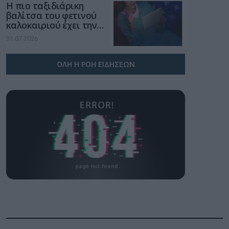
Η πιο ταξιδιάρικη
βαλίτσα του φετινού
καλοκαιριού έχει την
υπογραφή της Xiaomi
31.07.2026
ΟΛΗ Η ΡΟΗ ΕΙΔΗΣΕΩΝ