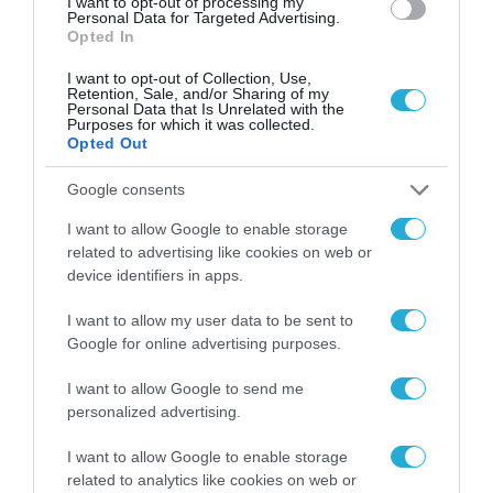
KΛΙΜΑΤΙΣΜΟΣ
I want to opt-out of processing my
Personal Data for Targeted Advertising.
Opted In
Από την αποτελεσματική θέρμανση και ψύξη
I want to opt-out of Collection, Use,
έως τον αναζωογονητικό εξαερισμό, το
Retention, Sale, and/or Sharing of my
Personal Data that Is Unrelated with the
σύστημα Climate της akubela εξασφαλίζει μια
Purposes for which it was collected.
Opted Out
υγιεινή και φιλόξενη ατμόσφαιρα. Πρόκειται
για ένα ευέλικτο σύστημα με πολλαπλές
Google consents
επιλογές συνδεσιμότητας προσαρμοζόμενο
I want to allow Google to enable storage
related to advertising like cookies on web or
σε διάφορα συστήματα HVAC σε παγκόσμια
device identifiers in apps.
κλίμακα, με τη δημιουργία της τέλειας
I want to allow my user data to be sent to
ατμόσφαιρας να είναι παιχνιδάκι!
Google for online advertising purposes.
Η αυτόματη ρύθμιση της θερμοκρασίας, της
υγρασίας και της κίνησης των συστημάτων
I want to allow Google to send me
personalized advertising.
σκίασης ανάλογα με τις καιρικές συνθήκες
και τις προσωπικές προτιμήσεις,
I want to allow Google to enable storage
related to analytics like cookies on web or
προσδίδουν μεγαλύτερη άνεση και