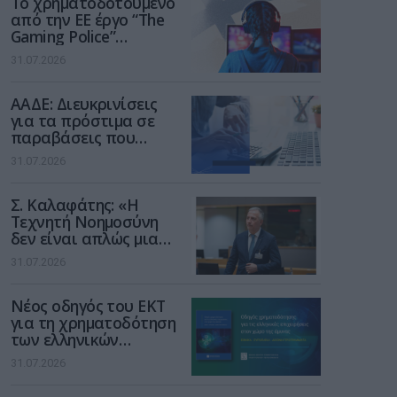
Το χρηματοδοτούμενο
από την ΕΕ έργο “The
Gaming Police”
ενισχύει την ασφάλεια
31.07.2026
των παιδιών στο
διαδίκτυο
ΑΑΔΕ: Διευκρινίσεις
για τα πρόστιμα σε
παραβάσεις που
αφορούν τους ΦΗΜ
31.07.2026
Σ. Καλαφάτης: «Η
Τεχνητή Νοημοσύνη
δεν είναι απλώς μια
νέα τεχνολογία, είναι
31.07.2026
μια νέα βιομηχανική
επανάσταση»
Νέος οδηγός του ΕΚΤ
για τη χρηματοδότηση
των ελληνικών
επιχειρήσεων στον
31.07.2026
χώρο της άμυνας