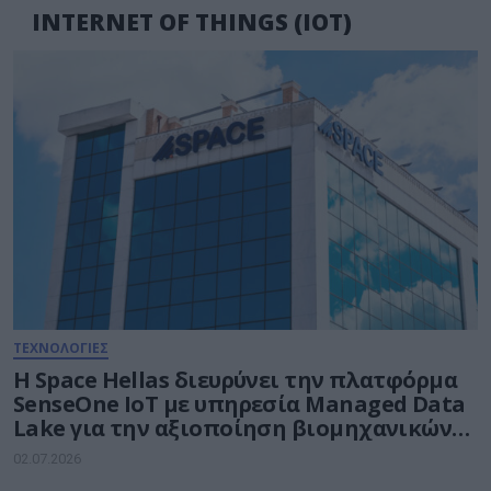
INTERNET OF THINGS (IOT)
ΤΕΧΝΟΛΟΓΙΕΣ
Η Space Hellas διευρύνει την πλατφόρμα
SenseOne ΙοΤ με υπηρεσία Managed Data
Lake για την αξιοποίηση βιομηχανικών
δεδομένων με Τεχνητή Νοημοσύνη
02.07.2026