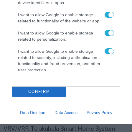
device identifiers in apps.
χαλαρότητα από ποτέ ενώ δίνεται ιδιαίτερη
I want to allow Google to enable storage
βαρύτητα στον καθαρό αέρα που εξασφαλίζει
related to functionality of the website or app.
η κάθε οικογένεια και ακόμη περισσότερο
I want to allow Google to enable storage
στα άτομα εκείνα που υποφέρουν από
related to personalization.
αλλεργίες και αναπνευστικές παθήσεις.
I want to allow Google to enable storage
Η μέριμνα για το περιβάλλον είναι γεγονός
related to security, including authentication
functionality and fraud prevention, and other
με το akubela Smart Home System χάρη στην
user protection.
αποδοτική θέρμανση και ψύξη και τις
αυτοματοποιημένες ρυθμίσεις κουρτινών
CONFIRM
για τη μείωση της εξάρτησης από την
ενέργεια. Ενεργοποιήστε την κλιματική
ευφυΐα ολόκληρου του σπιτιού συνδέοντας
Data Deletion
Data Access
Privacy Policy
απρόσκοπτα το έξυπνο και το συμβατικό
VRV/VRF. Το akubela Smart Home System