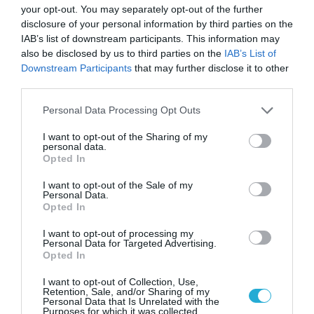
your opt-out. You may separately opt-out of the further
disclosure of your personal information by third parties on the
IAB’s list of downstream participants. This information may
also be disclosed by us to third parties on the
IAB’s List of
Downstream Participants
that may further disclose it to other
third parties.
Please note that this website/app uses one or more Google
Personal Data Processing Opt Outs
services and may gather and store information including but
not limited to your visit or usage behaviour. You may click to
I want to opt-out of the Sharing of my
personal data.
grant or deny consent to Google and its third-party tags to
Opted In
use your data for below specified purposes in below Google
consent section.
I want to opt-out of the Sale of my
Personal Data.
Opted In
I want to opt-out of processing my
Personal Data for Targeted Advertising.
Opted In
I want to opt-out of Collection, Use,
Retention, Sale, and/or Sharing of my
Personal Data that Is Unrelated with the
Purposes for which it was collected.