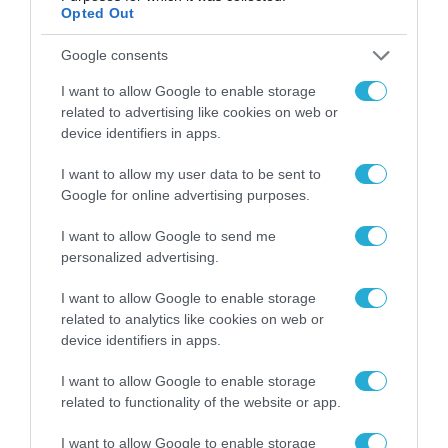
Opted Out
Google consents
I want to allow Google to enable storage
related to advertising like cookies on web or
device identifiers in apps.
I want to allow my user data to be sent to
Google for online advertising purposes.
ΡΟΗ ΕΙΔΗΣΕΩΝ
I want to allow Google to send me
personalized advertising.
Το χρηματοδοτούμενο
από την ΕΕ έργο “The
I want to allow Google to enable storage
Gaming Police”
related to analytics like cookies on web or
ενισχύει την ασφάλεια
31.07.2026
device identifiers in apps.
των παιδιών στο
διαδίκτυο
ΑΑΔΕ: Διευκρινίσεις
I want to allow Google to enable storage
για τα πρόστιμα σε
related to functionality of the website or app.
παραβάσεις που
αφορούν τους ΦΗΜ
I want to allow Google to enable storage
31.07.2026