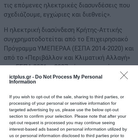
τις επόμενες ηλεκτρικές διασυνδέσεις που
σχεδιάζουμε, εγχώριες και διεθνείς».
Η ηλεκτρική διασύνδεση Κρήτης-Αττικής
συγχρηματοδοτείται από το Επιχειρησιακό
Πρόγραμμα ΥΜΕΠΕΡΑΑ (ΕΣΠΑ 2014-2020) και
από το «Περιβάλλον και Κλιματική Αλλαγή»
του ΕΣΠΑ 2021 – 2027 μέχρι το ποσό των
535,5 εκατ. ευρώ αντλώντας έτσι
ictplus.gr -
Do Not Process My Personal
Information
σημαντικούς ευρωπαϊκούς και εθνικούς
πόρους και μειώνοντας, κατά πολύ μεγάλο
If you wish to opt-out of the sale, sharing to third parties, or
βαθμό, το κόστος για τον Έλληνα
processing of your personal or sensitive information for
targeted advertising by us, please use the below opt-out
καταναλωτή.
section to confirm your selection. Please note that after your
opt-out request is processed you may continue seeing
TAGS:
interest-based ads based on personal information utilized by
ΑΔΜΗΕ
ΗΛΕΚΤΡΙΚΗ ΔΙΑΣΥΝΔΕΣΗ ΑΤΤΙΚΗΣ - ΚΡΗΤΗΣ
us or personal information disclosed to third parties prior to