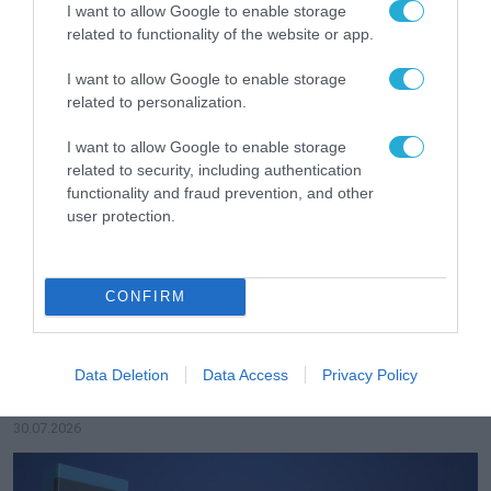
I want to allow Google to enable storage
related to functionality of the website or app.
I want to allow Google to enable storage
related to personalization.
I want to allow Google to enable storage
related to security, including authentication
functionality and fraud prevention, and other
user protection.
CONFIRM
ΣΤΡΑΤΗΓΙΚΗ ΣΥΝΕΡΓΑΣΙΑ
ESET και ο Όμιλος EVC ξεκινούν
στρατηγική συνεργασία για την ενίσχυση
Data Deletion
Data Access
Privacy Policy
της ανθεκτικότητας της Ευρώπης στους
τομείς κυβερνοασφάλειας και ενέργειας
30.07.2026