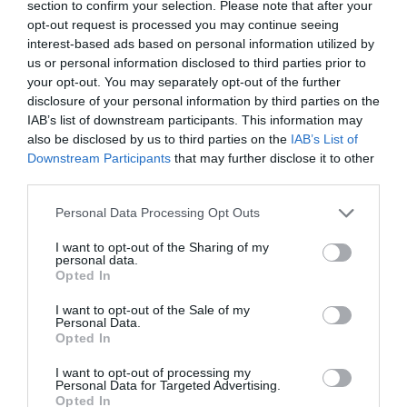
section to confirm your selection. Please note that after your
Gaming Police”
opt-out request is processed you may continue seeing
ενισχύει την ασφάλεια
31.07.2026
των παιδιών στο
interest-based ads based on personal information utilized by
διαδίκτυο
us or personal information disclosed to third parties prior to
ΑΑΔΕ: Διευκρινίσεις
your opt-out. You may separately opt-out of the further
για τα πρόστιμα σε
disclosure of your personal information by third parties on the
παραβάσεις που
IAB’s list of downstream participants. This information may
αφορούν τους ΦΗΜ
also be disclosed by us to third parties on the
IAB’s List of
31.07.2026
Downstream Participants
that may further disclose it to other
third parties.
Σ. Καλαφάτης: «Η
Τεχνητή Νοημοσύνη
Please note that this website/app uses one or more Google
Personal Data Processing Opt Outs
δεν είναι απλώς μια
services and may gather and store information including but
νέα τεχνολογία, είναι
31.07.2026
not limited to your visit or usage behaviour. You may click to
I want to opt-out of the Sharing of my
μια νέα βιομηχανική
personal data.
grant or deny consent to Google and its third-party tags to
επανάσταση»
Opted In
Νέος οδηγός του ΕΚΤ
use your data for below specified purposes in below Google
για τη χρηματοδότηση
consent section.
I want to opt-out of the Sale of my
των ελληνικών
Personal Data.
επιχειρήσεων στον
Opted In
31.07.2026
χώρο της άμυνας
I want to opt-out of processing my
Personal Data for Targeted Advertising.
Η πιο ταξιδιάρικη
Opted In