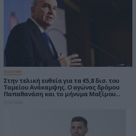
ΠΟΛΙΤΙΚΗ
Στην τελική ευθεία για τα €5,8 δισ. του
Ταμείου Ανάκαμψης. Ο αγώνας δρόμου
Παπαθανάση και το μήνυμα Μαξίμου
στους υπουργούς
31.07.2026