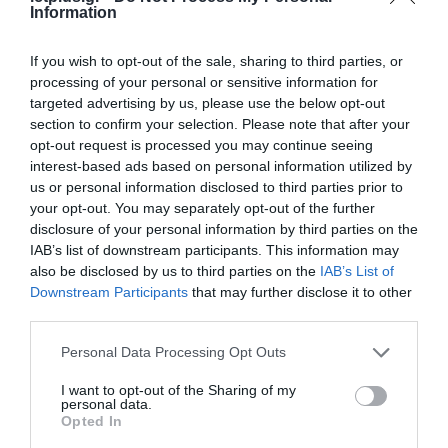
για τη χρηματοδότηση
Information
των ελληνικών
επιχειρήσεων στον
31.07.2026
If you wish to opt-out of the sale, sharing to third parties, or
χώρο της άμυνας
processing of your personal or sensitive information for
targeted advertising by us, please use the below opt-out
Η πιο ταξιδιάρικη
section to confirm your selection. Please note that after your
βαλίτσα του φετινού
καλοκαιριού έχει την
opt-out request is processed you may continue seeing
υπογραφή της Xiaomi
interest-based ads based on personal information utilized by
31.07.2026
us or personal information disclosed to third parties prior to
your opt-out. You may separately opt-out of the further
ΟΛΗ Η ΡΟΗ ΕΙΔΗΣΕΩΝ
disclosure of your personal information by third parties on the
IAB’s list of downstream participants. This information may
also be disclosed by us to third parties on the
IAB’s List of
Downstream Participants
that may further disclose it to other
third parties.
Please note that this website/app uses one or more Google
Personal Data Processing Opt Outs
services and may gather and store information including but
not limited to your visit or usage behaviour. You may click to
I want to opt-out of the Sharing of my
personal data.
grant or deny consent to Google and its third-party tags to
Opted In
use your data for below specified purposes in below Google