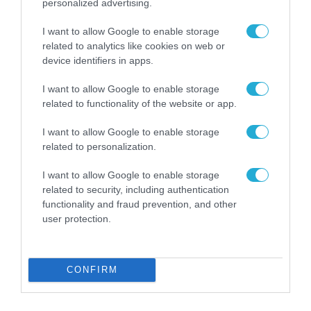
personalized advertising.
παραβάσεις που αφορούν τους ΦΗΜ
I want to allow Google to enable storage
31.07.2026
related to analytics like cookies on web or
device identifiers in apps.
I want to allow Google to enable storage
related to functionality of the website or app.
I want to allow Google to enable storage
related to personalization.
I want to allow Google to enable storage
related to security, including authentication
functionality and fraud prevention, and other
user protection.
ΧΡΗΜΑΤΟΔΟΤΗΣΕΙΣ
Νέος οδηγός του ΕΚΤ για τη
χρηματοδότηση των ελληνικών
CONFIRM
επιχειρήσεων στον χώρο της άμυνας
31.07.2026