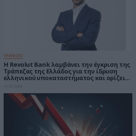
ΤΡΑΠΕΖΕΣ
Η Revolut Bank λαμβάνει την έγκριση της
Τράπεζας της Ελλάδος για την ίδρυση
ελληνικού υποκαταστήματος και ορίζει
τον Βασίλη Αμεράνη Γενικό Διευθυντή
31.07.2026