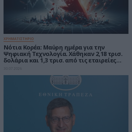
ΧΡΗΜΑΤΙΣΤΗΡΙΟ
Νότια Κορέα: Μαύρη ημέρα για την
Ψηφιακή Τεχνολογία. Χάθηκαν 2,18 τρισ.
δολάρια και 1,3 τρισ. από τις εταιρείες
ημιαγωγών
30.07.2026